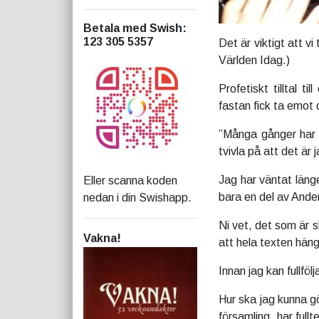
Betala med Swish
:
123 305 5357
Det är viktigt att 
Världen Idag.)
Profetiskt tilltal 
fastan fick ta emot d
”Många gånger har n
tvivla på att det är 
Jag har väntat länge
Eller scanna koden
bara en del av Anden
nedan i din Swishapp.
Ni vet, det som är sk
Vakna!
att hela texten hän
Innan jag kan fullfölj
Hur ska jag kunna g
församling, har fullt