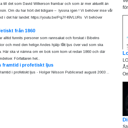
Ve
a till det som David Wilkerson frambar och som är mer aktuellt än
fö
sin. Om du har hört det tidigare – lyssna igen ! Vi behöver inse vår
tånd i det här landet: https://youtu.be/PqJY49VLURs VI behöver
etiskt från 1860
ar alltid funnits personer som rannsakat och forskat i Bibelns
tior och med den helige Andes hjälp fått ljus över vad som ska
. Här ska vi nämna om en bok som kom ut redan 1860 och där
L
lser. Författaren het...
LO
 framtid i profetiskt ljus
ÅS
framtid i profetiskt ljus - Holger Nilsson Publicerad augusti 2003 ...
On
Di
St