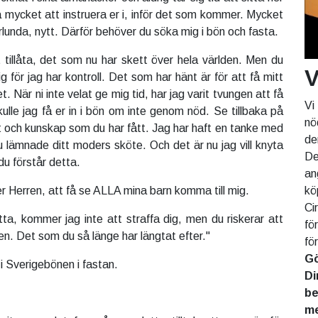
 mycket att instruera er i, inför det som kommer. Mycket
lunda, nytt. Därför behöver du söka mig i bön och fasta.
 tillåta, det som nu har skett över hela världen. Men du
V
g för jag har kontroll. Det som har hänt är för att få mitt
 När ni inte velat ge mig tid, har jag varit tvungen att få
Vi
 skulle jag få er in i bön om inte genom nöd. Se tillbaka på
nö
nhet och kunskap som du har fått. Jag har haft en tanke med
de
 du lämnade ditt moders sköte. Och det är nu jag vill knyta
De
du förstår detta.
an
kö
er Herren, att få se ALLA mina barn komma till mig.
Ci
ta, kommer jag inte att straffa dig, men du riskerar att
fö
en. Det som du så länge har längtat efter."
fö
Gö
 i Sverigebönen i fastan.
Di
be
me