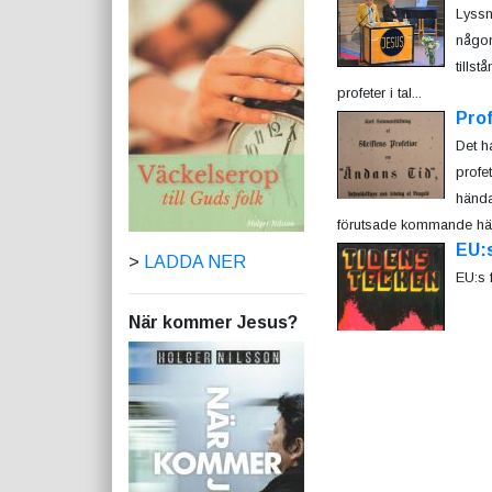
Lyssn
någon
tills
profeter i tal...
Prof
Det h
profe
hända
förutsade kommande hände
EU:s
>
LADDA NER
EU:s 
När kommer Jesus?