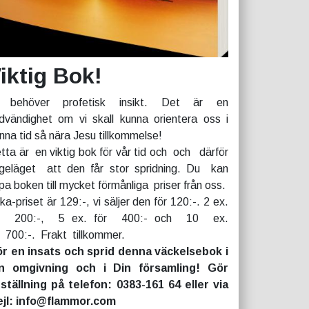
iktig Bok!
 behöver profetisk insikt. Det är en
dvändighet om vi skall kunna orientera oss i
nna tid så nära Jesu tillkommelse!
tta är en viktig bok för vår tid och och därför
geläget att den får stor spridning. Du kan
pa boken till mycket förmånliga priser från oss.
rka-priset är 129:-, vi säljer den för 120:-. 2 ex.
r 200:-, 5 ex. för 400:- och 10 ex.
r 700:-. Frakt tillkommer.
r en insats och sprid denna väckelsebok i
n omgivning och i Din församling! Gör
ställning på telefon: 0383-161 64 eller via
jl: info@flammor.com