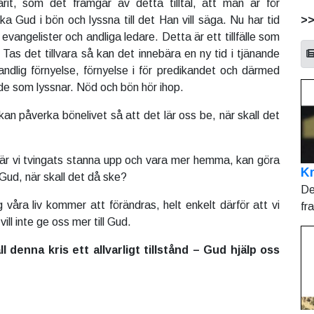
rit, som det framgår av detta tilltal, att man är för
>
a Gud i bön och lyssna till det Han vill säga. Nu har tid
, evangelister och andliga ledare. Detta är ett tillfälle som
Tas det tillvara så kan det innebära en ny tid i tjänande
andlig förnyelse, förnyelse i för predikandet och därmed
 de som lyssnar. Nöd och bön hör ihop.
an påverka bönelivet så att det lär oss be, när skall det
är vi tvingats stanna upp och vara mer hemma, kan göra
Kr
ll Gud, när skall det då ske?
De
 våra liv kommer att förändras, helt enkelt därför att vi
fr
 vill inte ge oss mer till Gud.
all denna kris ett allvarligt tillstånd – Gud hjälp oss