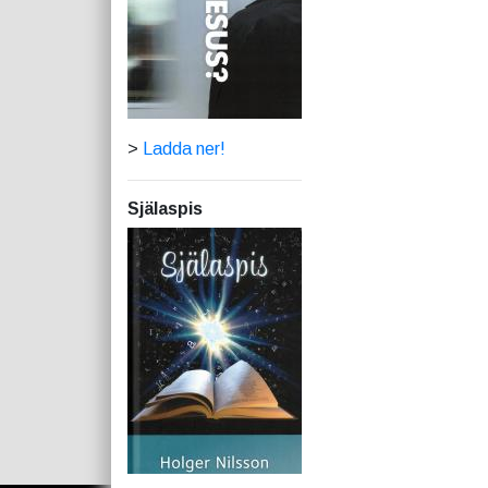
>
Ladda ner!
Själaspis