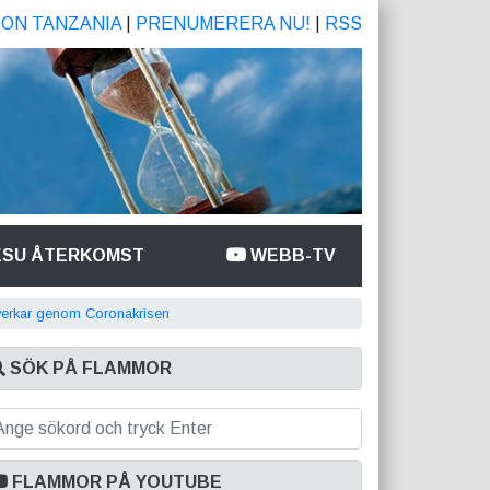
ION TANZANIA
|
PRENUMERERA NU!
|
RSS
ESU ÅTERKOMST
WEBB-TV
erkar genom Coronakrisen
SÖK PÅ FLAMMOR
FLAMMOR PÅ YOUTUBE