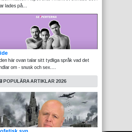
tar lades på...
ide
lden här ovan talar sitt tydliga språk vad det
ndlar om - snusk och sex....
POPULÄRA ARTIKLAR 2026
ofetisk syn