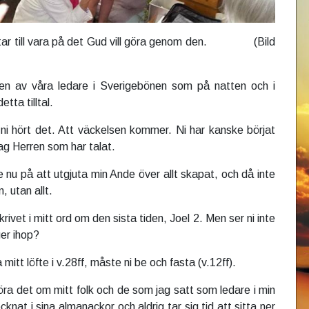
vi tar till vara på det Gud vill göra genom den. (Bild
till en av våra ledare i Sverigebönen som på natten och i
etta tilltal.
i hört det. Att väckelsen kommer. Ni har kanske börjat
jag Herren som har talat.
 nu på att utgjuta min Ande över allt skapat, och då inte
, utan allt.
rivet i mitt ord om den sista tiden, Joel 2. Men ser ni inte
ger ihop?
a mitt löfte i v.28ff, måste ni be och fasta (v.12ff).
öra det om mitt folk och de som jag satt som ledare i min
ecknat i sina almanackor och aldrig tar sig tid att sitta ner