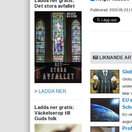
Ladda ner gratis:
Det stora avfallet
Publicerad: 2020-05-23 |
LIKNANDE AR
Glob
Globa
under
>
LADDA NER
talar
EU s
Sch
Ladda ner gratis:
Väckelserop till
EU sk
Guds folk
augus
Prof