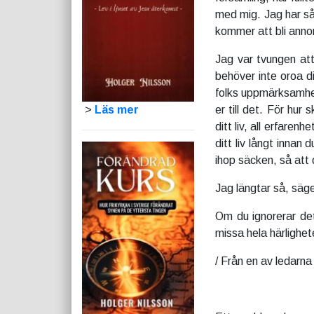
med mig. Jag har så
kommer att bli annor
Jag var tvungen att
behöver inte oroa di
folks uppmärksamhet.
>
Läs mer
er till det. För hur
ditt liv, all erfare
ditt liv långt innan
ihop säcken, så att 
Jag längtar så, säg
Om du ignorerar det
missa hela härlighet
/ Från en av ledarna