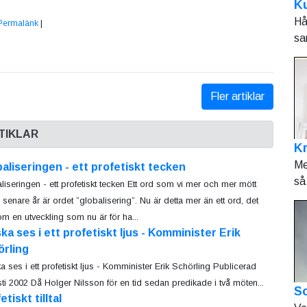
Ku
Hå
Permalänk
|
sa
Fler artiklar
TIKLAR
K
Me
aliseringen - ett profetiskt tecken
så 
liseringen - ett profetiskt tecken Ett ord som vi mer och mer mött
 senare år är ordet ”globalisering”. Nu är detta mer än ett ord, det
 om en utveckling som nu är för ha...
ka ses i ett profetiskt ljus - Komminister Erik
örling
a ses i ett profetiskt ljus - Komminister Erik Schörling Publicerad
ti 2002 Då Holger Nilsson för en tid sedan predikade i två möten...
So
etiskt tilltal