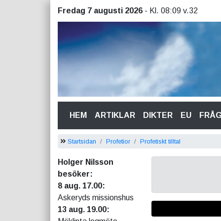
Fredag 7 augusti 2026
- Kl. 08:09 v.32
(CURRENT)
HEM
ARTIKLAR
DIKTER
EU
FRÅ
Startsidan
Profetior
Profetiskt tilltal
Holger Nilsson
besöker:
8 aug. 17.00:
Askeryds missionshus
13 aug. 19.00: