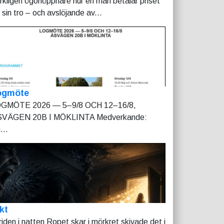
rkligen ögonöppnare hur en man betalar priset
r sin tro – och avslöjande av...
ogmöte
GMÖTE 2026 — 5–9/8 OCH 12–16/8,
VÄGEN 20B I MÖKLINTA Medverkande:
...
kt
riden i natten Ropet skar i mörkret skivade det i