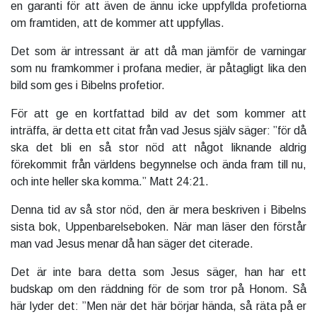
en garanti för att även de ännu icke uppfyllda profetiorna
om framtiden, att de kommer att uppfyllas.
Det som är intressant är att då man jämför de varningar
som nu framkommer i profana medier, är påtagligt lika den
bild som ges i Bibelns profetior.
För att ge en kortfattad bild av det som kommer att
inträffa, är detta ett citat från vad Jesus själv säger: ”för då
ska det bli en så stor nöd att något liknande aldrig
förekommit från världens begynnelse och ända fram till nu,
och inte heller ska komma.” Matt 24:21.
Denna tid av så stor nöd, den är mera beskriven i Bibelns
sista bok, Uppenbarelseboken. När man läser den förstår
man vad Jesus menar då han säger det citerade.
Det är inte bara detta som Jesus säger, han har ett
budskap om den räddning för de som tror på Honom. Så
här lyder det: ”Men när det här börjar hända, så räta på er