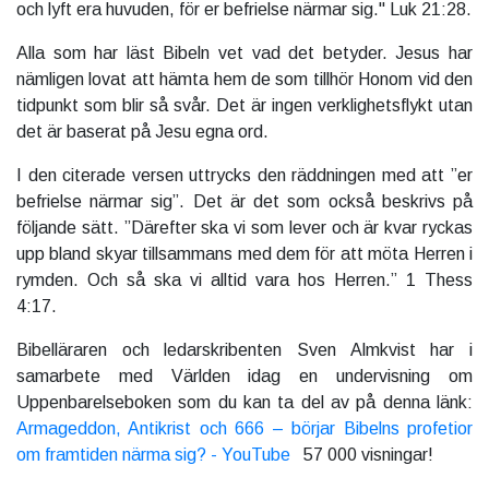
och lyft
era huvuden, för er befrielse närmar sig." Luk 21:28.
Alla som har läst Bibeln vet vad det betyder. Jesus har
nämligen lovat att hämta hem de som tillhör Honom vid den
tidpunkt som blir så svår. Det är ingen verklighetsflykt utan
det är baserat på Jesu egna ord.
I den citerade versen uttrycks den räddningen med att ”er
befrielse närmar sig”. Det är det som också beskrivs på
följande sätt. ”Därefter ska vi som lever och är kvar ryckas
upp bland skyar tillsammans med dem för att möta Herren i
rymden. Och så ska vi alltid vara hos Herren.” 1 Thess
4:17.
Bibelläraren och ledarskribenten Sven Almkvist har i
samarbete med Världen idag en undervisning om
Uppenbarelseboken som du kan ta del av på denna länk:
Armageddon, Antikrist och 666 – börjar Bibelns profetior
om framtiden närma sig? - YouTube
57 000 visningar!