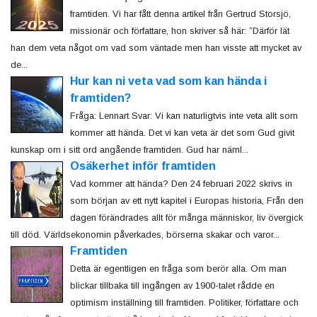
framtiden. Vi har fått denna artikel från Gertrud Storsjö,
missionär och författare, hon skriver så här: ”Därför lät
han dem veta något om vad som väntade men han visste att mycket av
de...
Hur kan ni veta vad som kan hända i
framtiden?
Fråga: Lennart Svar: Vi kan naturligtvis inte veta allt som
kommer att hända. Det vi kan veta är det som Gud givit
kunskap om i sitt ord angående framtiden. Gud har näml...
Osäkerhet inför framtiden
Vad kommer att hända? Den 24 februari 2022 skrivs in
som början av ett nytt kapitel i Europas historia, Från den
dagen förändrades allt för många människor, liv övergick
till död. Världsekonomin påverkades, börserna skakar och varor...
Framtiden
Detta är egentligen en fråga som berör alla. Om man
blickar tillbaka till ingången av 1900-talet rådde en
optimism inställning till framtiden. Politiker, författare och