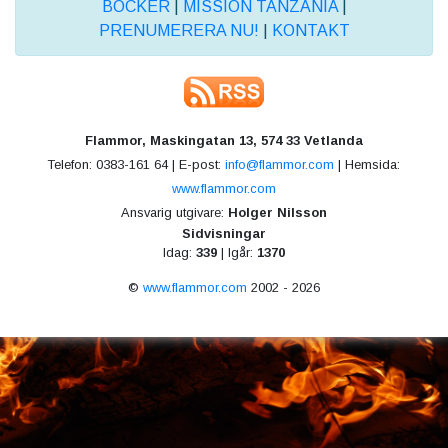
BÖCKER
|
MISSION TANZANIA
|
PRENUMERERA NU!
|
KONTAKT
Flammor, Maskingatan 13, 574 33 Vetlanda
Telefon: 0383-161 64 | E-post:
info@flammor.com
| Hemsida:
www.flammor.com
Ansvarig utgivare:
Holger Nilsson
Sidvisningar
Idag:
339
| Igår:
1370
©
www.flammor.com
2002 - 2026