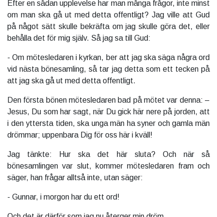
Efter en sådan upplevelse har man många frågor, inte minst
om man ska gå ut med detta offentligt? Jag ville att Gud
på något sätt skulle bekräfta om jag skulle göra det, eller
behålla det för mig själv. Så jag sa till Gud:
- Om mötesledaren i kyrkan, ber att jag ska säga några ord
vid nästa bönesamling, så tar jag detta som ett tecken på
att jag ska gå ut med detta offentligt.
Den första bönen mötesledaren bad på mötet var denna: –
Jesus, Du som har sagt, när Du gick här nere på jorden, att
i den yttersta tiden, ska unga män ha syner och gamla män
drömmar; uppenbara Dig för oss här i kväll!
Jag tänkte: Hur ska det här sluta? Och när så
bönesamlingen var slut, kommer mötesledaren fram och
säger, han frågar alltså inte, utan säger:
- Gunnar, i morgon har du ett ord!
Och det är därför som jag nu återger min dröm.