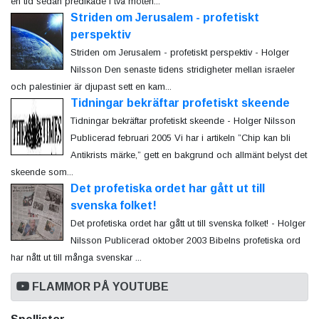
en tid sedan predikade i två möten...
Striden om Jerusalem - profetiskt
perspektiv
Striden om Jerusalem - profetiskt perspektiv - Holger
Nilsson Den senaste tidens stridigheter mellan israeler
och palestinier är djupast sett en kam...
Tidningar bekräftar profetiskt skeende
Tidningar bekräftar profetiskt skeende - Holger Nilsson
Publicerad februari 2005 Vi har i artikeln ”Chip kan bli
Antikrists märke,” gett en bakgrund och allmänt belyst det
skeende som...
Det profetiska ordet har gått ut till
svenska folket!
Det profetiska ordet har gått ut till svenska folket! - Holger
Nilsson Publicerad oktober 2003 Bibelns profetiska ord
har nått ut till många svenskar ...
FLAMMOR PÅ YOUTUBE