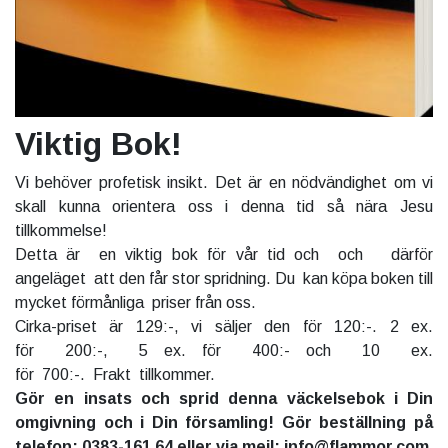
Viktig Bok!
Vi behöver profetisk insikt. Det är en nödvändighet om vi
skall kunna orientera oss i denna tid så nära Jesu
tillkommelse!
Detta är en viktig bok för vår tid och och därför
angeläget att den får stor spridning. Du kan köpa boken till
mycket förmånliga priser från oss.
Cirka-priset är 129:-, vi säljer den för 120:-. 2 ex.
för 200:-, 5 ex. för 400:- och 10 ex.
för 700:-. Frakt tillkommer.
Gör en insats och sprid denna väckelsebok i Din
omgivning och i Din församling! Gör beställning på
telefon: 0383-161 64 eller via mejl: info@flammor.com