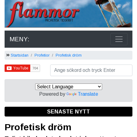
MENY:
Startsidan
Profetior
Profetisk dröm
Powered by
Translate
SENASTE NYTT
Profetisk dröm