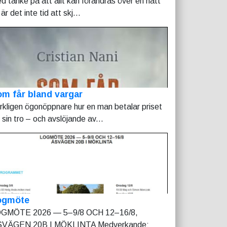
d tanke på att allt kan förändras över en natt
är det inte tid att skj...
m får bland vargar
rkligen ögonöppnare hur en man betalar priset
r sin tro – och avslöjande av...
ogmöte
GMÖTE 2026 — 5–9/8 OCH 12–16/8,
VÄGEN 20B I MÖKLINTA Medverkande: