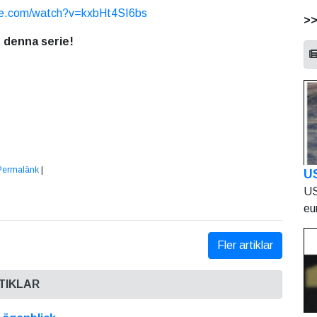
be.com/watch?v=kxbHt4SI6bs
>
e denna serie!
Permalänk
|
U
US
eu
Fler artiklar
TIKLAR