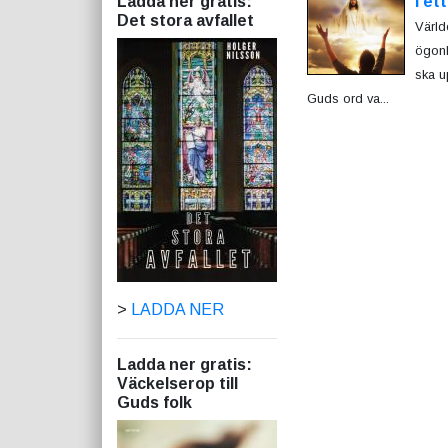
Ladda ner gratis:
I et
Det stora avfallet
Värld
ögonb
ska u
Guds ord va...
>
LADDA NER
Ladda ner gratis:
Väckelserop till
Guds folk