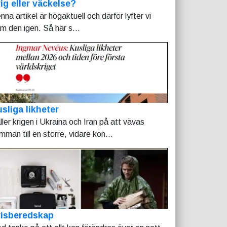
ig eller väckelse?
nna artikel är högaktuell och därför lyfter vi
am den igen. Så här s...
sliga likheter
ller krigen i Ukraina och Iran på att vävas
mman till en större, vidare kon...
risberedskap