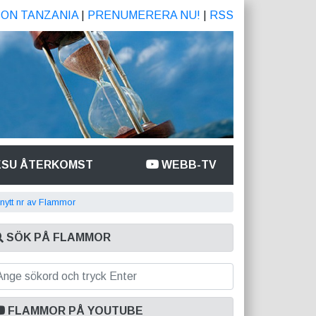
ION TANZANIA
|
PRENUMERERA NU!
|
RSS
ESU ÅTERKOMST
WEBB-TV
 nytt nr av Flammor
SÖK PÅ FLAMMOR
FLAMMOR PÅ YOUTUBE