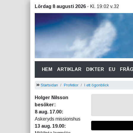
Lördag 8 augusti 2026
- Kl. 19:02 v.32
(CURRENT)
HEM
ARTIKLAR
DIKTER
EU
FRÅ
Startsidan
Profetior
I ett ögonblick
Holger Nilsson
besöker:
8 aug. 17.00:
Askeryds missionshus
13 aug. 19.00: