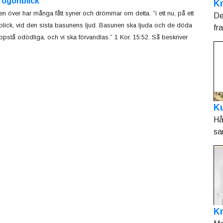
t ögonblick
Kr
en över har många fått syner och drömmar om detta. ”i ett nu, på ett
De
lick, vid den sista basunens ljud. Basunen ska ljuda och de döda
fr
ppstå odödliga, och vi ska förvandlas.” 1 Kor. 15:52. Så beskriver
Ku
Hå
sa
K