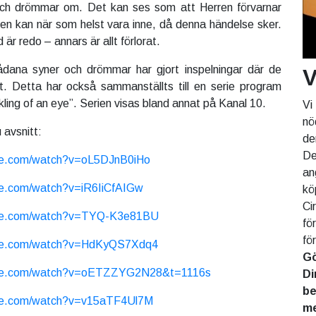
ch drömmar om. Det kan ses som att Herren förvarnar
en kan när som helst vara inne, då denna händelse sker.
id är redo – annars är allt förlorat.
dana syner och drömmar har gjort inspelningar där de
V
t. Detta har också sammanställts till en serie program
nkling of an eye”. Serien visas bland annat på Kanal 10.
Vi
nö
u avsnitt:
de
De
be.com/watch?v=oL5DJnB0iHo
an
be.com/watch?v=iR6IiCfAIGw
kö
Ci
ube.com/watch?v=TYQ-K3e81BU
fö
fö
ube.com/watch?v=HdKyQS7Xdq4
Gö
ube.com/watch?v=oETZZYG2N28&t=1116s
Di
be
ube.com/watch?v=v15aTF4Ul7M
me