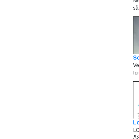
Me
så 
So
Ve
fö
L
LO
ÅS