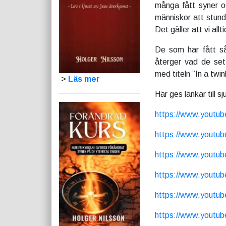
många fått syner o
människor att stund
Det gäller att vi allt
De som har fått så
återger vad de set
med titeln ”In a twi
>
Läs mer
Här ges länkar till sj
https://www.youtu
https://www.youtu
https://www.yout
https://www.yout
https://www.yout
https://www.yout