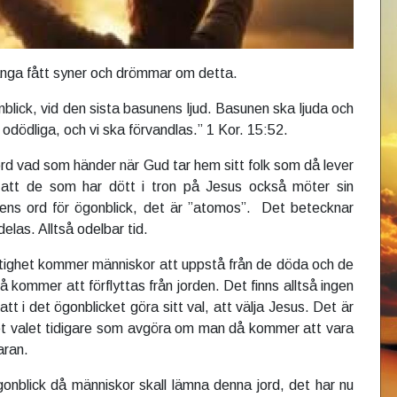
ånga fått syner och drömmar om detta.
onblick, vid den sista basunens ljud. Basunen ska ljuda och
odödliga, och vi ska förvandlas.” 1 Kor. 15:52.
rd vad som händer när Gud tar hem sitt folk som då lever
att de som har dött i tron på Jesus också möter sin
tens ord för ögonblick, det är ”atomos”. Det betecknar
elas. Alltså odelbar tid.
tighet kommer människor att uppstå från de döda och de
 kommer att förflyttas från jorden. Det finns alltså ingen
att i det ögonblicket göra sitt val, att välja Jesus. Det är
et valet tidigare som avgöra om man då kommer att vara
karan.
onblick då människor skall lämna denna jord, det har nu