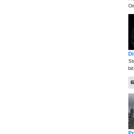
On
Di
St
bi
Pr