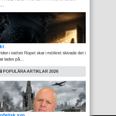
...
kt
riden i natten Ropet skar i mörkret skivade det i
tar lades på...
POPULÄRA ARTIKLAR 2026
ofetisk syn