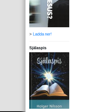
>
Ladda ner!
Själaspis