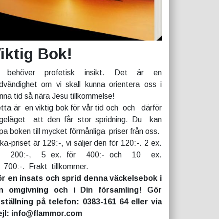
iktig Bok!
 behöver profetisk insikt. Det är en
dvändighet om vi skall kunna orientera oss i
nna tid så nära Jesu tillkommelse!
tta är en viktig bok för vår tid och och därför
geläget att den får stor spridning. Du kan
pa boken till mycket förmånliga priser från oss.
rka-priset är 129:-, vi säljer den för 120:-. 2 ex.
r 200:-, 5 ex. för 400:- och 10 ex.
r 700:-. Frakt tillkommer.
r en insats och sprid denna väckelsebok i
n omgivning och i Din församling! Gör
ställning på telefon: 0383-161 64 eller via
jl: info@flammor.com