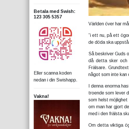
Betala med Swish
:
123 305 5357
Världen över har m
”i ett nu, på ett ög
de döda ska uppstå 
Så beskriver Guds o
då detta sker och 
Frälsare. Grundtex
Eller scanna koden
något som inte kan d
nedan i din Swishapp.
I denna enorma has
troende som lever då
Vakna!
som helst möjlighet 
om man har gjort d
med i den frälsta s
Om detta viktiga ög