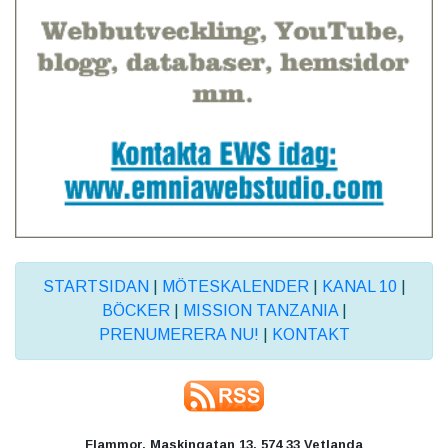
STARTSIDAN
|
MÖTESKALENDER
|
KANAL 10
|
BÖCKER
|
MISSION TANZANIA
|
PRENUMERERA NU!
|
KONTAKT
Flammor, Maskingatan 13, 574 33 Vetlanda