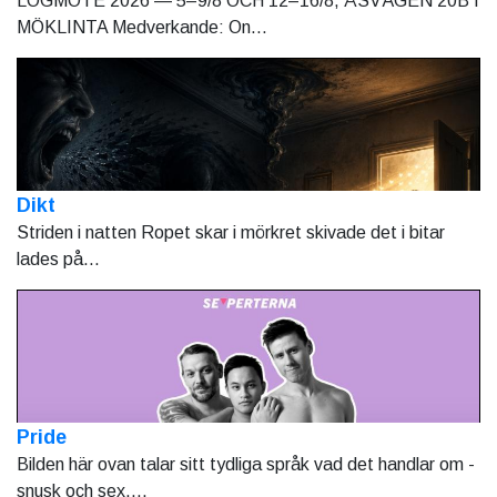
LOGMÖTE 2026 — 5–9/8 OCH 12–16/8, ÅSVÄGEN 20B I
MÖKLINTA Medverkande: On...
Dikt
Striden i natten Ropet skar i mörkret skivade det i bitar
lades på...
Pride
Bilden här ovan talar sitt tydliga språk vad det handlar om -
snusk och sex....