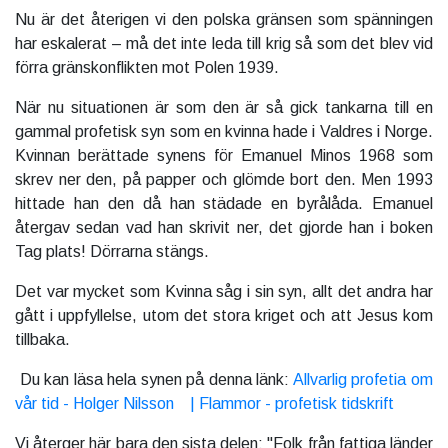
Nu är det återigen vi den polska gränsen som spänningen
har eskalerat – må det inte leda till krig så som det blev vid
förra gränskonflikten mot Polen 1939.
När nu situationen är som den är så gick tankarna till en
gammal profetisk syn som en kvinna hade i Valdres i Norge.
Kvinnan berättade synens för Emanuel Minos 1968 som
skrev ner den, på papper och glömde bort den. Men 1993
hittade han den då han städade en byrålåda. Emanuel
återgav sedan vad han skrivit ner, det gjorde han i boken
Tag plats! Dörrarna stängs.
Det var mycket som Kvinna såg i sin syn, allt det andra har
gått i uppfyllelse, utom det stora kriget och att Jesus kom
tillbaka.
Du kan läsa hela synen på denna länk:
Allvarlig profetia om
vår tid - Holger Nilsson | Flammor - profetisk tidskrift
Vi återger här bara den sista delen: "Folk från fattiga länder