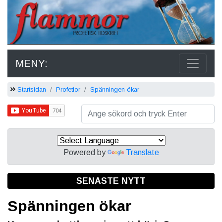
MENY:
Startsidan
Profetior
Spänningen ökar
Powered by
Translate
SENASTE NYTT
Spänningen ökar