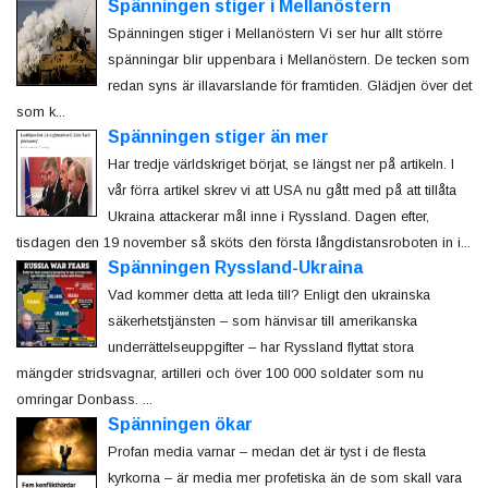
Spänningen stiger i Mellanöstern
Spänningen stiger i Mellanöstern Vi ser hur allt större
spänningar blir uppenbara i Mellanöstern. De tecken som
redan syns är illavarslande för framtiden. Glädjen över det
som k...
Spänningen stiger än mer
Har tredje världskriget börjat, se längst ner på artikeln. I
vår förra artikel skrev vi att USA nu gått med på att tillåta
Ukraina attackerar mål inne i Ryssland. Dagen efter,
tisdagen den 19 november så sköts den första långdistansroboten in i...
Spänningen Ryssland-Ukraina
Vad kommer detta att leda till? Enligt den ukrainska
säkerhetstjänsten – som hänvisar till amerikanska
underrättelseuppgifter – har Ryssland flyttat stora
mängder stridsvagnar, artilleri och över 100 000 soldater som nu
omringar Donbass. ...
Spänningen ökar
Profan media varnar – medan det är tyst i de flesta
kyrkorna – är media mer profetiska än de som skall vara