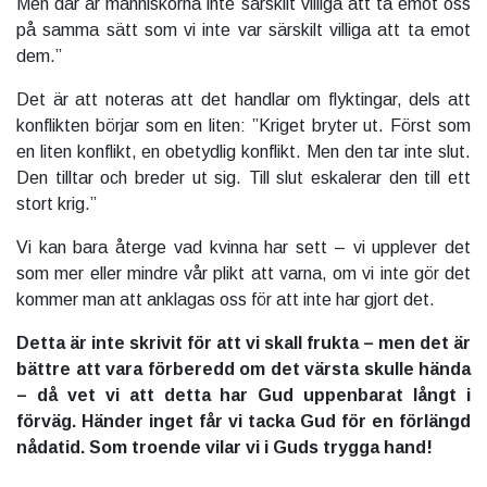
Men där är människorna inte särskilt villiga att ta emot oss
på samma sätt som vi inte var särskilt villiga att ta emot
dem.”
Det är att noteras att det handlar om flyktingar, dels att
konflikten börjar som en liten: ”Kriget bryter ut. Först som
en liten konflikt, en obetydlig konflikt. Men den tar inte slut.
Den tilltar och breder ut sig. Till slut eskalerar den till ett
stort krig.”
Vi kan bara återge vad kvinna har sett – vi upplever det
som mer eller mindre vår plikt att varna, om vi inte gör det
kommer man att anklagas oss för att inte har gjort det.
Detta är inte skrivit för att vi skall frukta – men det är
bättre att vara förberedd om det värsta skulle hända
– då vet vi att detta har Gud uppenbarat långt i
förväg. Händer inget får vi tacka Gud för en förlängd
nådatid. Som troende vilar vi i Guds trygga hand!