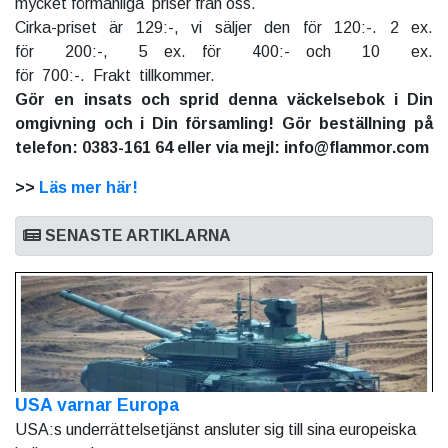
mycket förmånliga priser från oss.
Cirka-priset är 129:-, vi säljer den för 120:-. 2 ex.
för 200:-, 5 ex. för 400:- och 10 ex.
för 700:-. Frakt tillkommer.
Gör en insats och sprid denna väckelsebok i Din
omgivning och i Din församling! Gör beställning på
telefon: 0383-161 64 eller via mejl: info@flammor.com
>>
Läs mer här!
SENASTE ARTIKLARNA
USA varnar Europa
USA:s underrättelsetjänst ansluter sig till sina europeiska