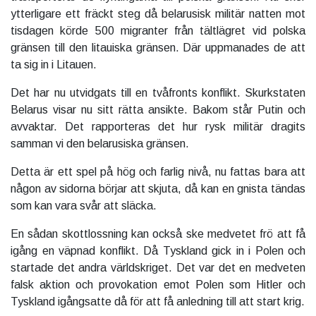
ytterligare ett fräckt steg då belarusisk militär natten mot
tisdagen körde 500 migranter från tältlägret vid polska
gränsen till den litauiska gränsen. Där uppmanades de att
ta sig in i Litauen.
Det har nu utvidgats till en tvåfronts konflikt. Skurkstaten
Belarus visar nu sitt rätta ansikte. Bakom står Putin och
avvaktar. Det rapporteras det hur rysk militär dragits
samman vi den belarusiska gränsen.
Detta är ett spel på hög och farlig nivå, nu fattas bara att
någon av sidorna börjar att skjuta, då kan en gnista tändas
som kan vara svår att släcka.
En sådan skottlossning kan också ske medvetet frö att få
igång en väpnad konflikt. Då Tyskland gick in i Polen och
startade det andra världskriget. Det var det en medveten
falsk aktion och provokation emot Polen som Hitler och
Tyskland igångsatte då för att få anledning till att start krig.