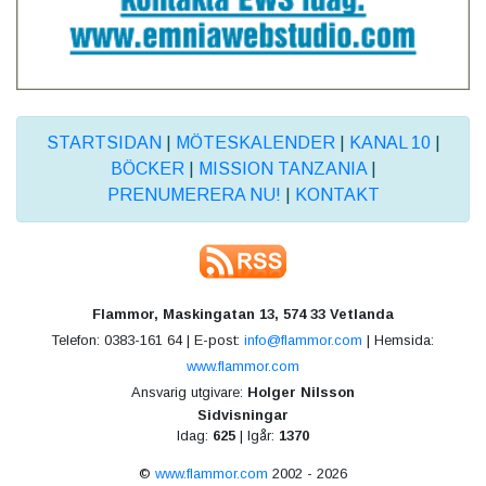
STARTSIDAN
|
MÖTESKALENDER
|
KANAL 10
|
BÖCKER
|
MISSION TANZANIA
|
PRENUMERERA NU!
|
KONTAKT
Flammor, Maskingatan 13, 574 33 Vetlanda
Telefon: 0383-161 64 | E-post:
info@flammor.com
| Hemsida:
www.flammor.com
Ansvarig utgivare:
Holger Nilsson
Sidvisningar
Idag:
625
| Igår:
1370
©
www.flammor.com
2002 - 2026