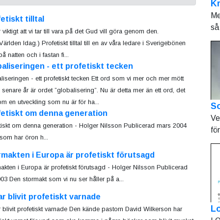
K
Me
etiskt tilltal
så 
r viktigt att vi tar till vara på det Gud vill göra genom den.
Världen Idag.) Profetiskt tilltal till en av våra ledare i Sverigebönen
 natten och i fastan fi...
aliseringen - ett profetiskt tecken
liseringen - ett profetiskt tecken Ett ord som vi mer och mer mött
 senare år är ordet ”globalisering”. Nu är detta mer än ett ord, det
 om en utveckling som nu är för ha...
So
fetiskt om denna generation
Ve
tiskt om denna generation - Holger Nilsson Publicerad mars 2004
fö
som har öron h...
makten i Europa är profetiskt förutsagd
akten i Europa är profetiskt förutsagd - Holger Nilsson Publicerad
2003 Den stormakt som vi nu ser håller på a...
ar blivit profetiskt varnade
L
r blivit profetiskt varnade Den kände pastorn David Wilkerson har