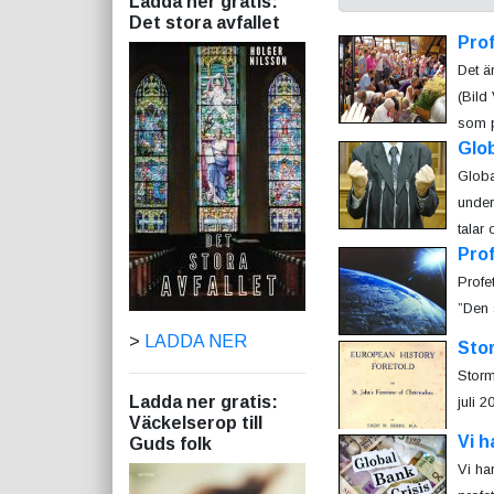
Ladda ner gratis:
Det stora avfallet
Prof
Det ä
(Bild 
som på
Glob
Globa
under
talar
Pro
Profe
”Den 
>
LADDA NER
Stor
Storm
Ladda ner gratis:
juli 
Väckelserop till
Vi h
Guds folk
Vi ha