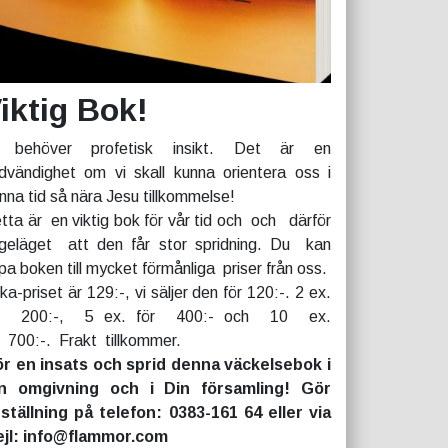
iktig Bok!
 behöver profetisk insikt. Det är en
dvändighet om vi skall kunna orientera oss i
nna tid så nära Jesu tillkommelse!
tta är en viktig bok för vår tid och och därför
geläget att den får stor spridning. Du kan
pa boken till mycket förmånliga priser från oss.
rka-priset är 129:-, vi säljer den för 120:-. 2 ex.
r 200:-, 5 ex. för 400:- och 10 ex.
r 700:-. Frakt tillkommer.
r en insats och sprid denna väckelsebok i
n omgivning och i Din församling! Gör
ställning på telefon: 0383-161 64 eller via
jl: info@flammor.com