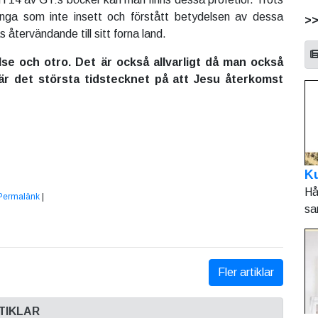
nga som inte insett och förstått betydelsen av dessa
>
 återvändande till sitt forna land.
lse och otro. Det är också allvarligt då man också
 är det största tidstecknet på att Jesu återkomst
Ku
Hå
Permalänk
|
sa
Fler artiklar
TIKLAR