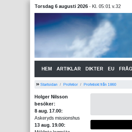
Torsdag 6 augusti 2026
- Kl. 05:01 v.32
(CURRENT)
HEM
ARTIKLAR
DIKTER
EU
FRÅ
Startsidan
Profetior
Profetiskt från 1860
Holger Nilsson
besöker:
8 aug. 17.00:
Askeryds missionshus
13 aug. 19.00: