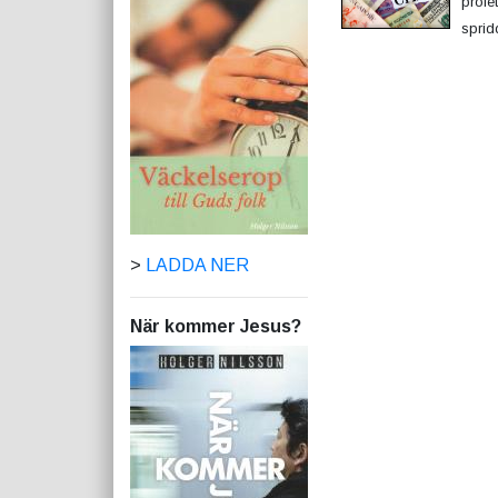
profe
sprid
>
LADDA NER
När kommer Jesus?