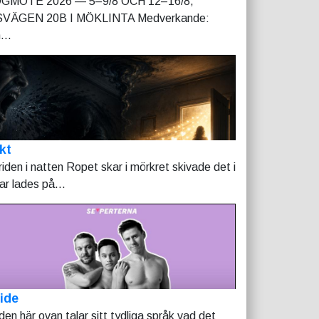
GMÖTE 2026 — 5–9/8 OCH 12–16/8,
VÄGEN 20B I MÖKLINTA Medverkande:
...
kt
riden i natten Ropet skar i mörkret skivade det i
tar lades på...
ide
lden här ovan talar sitt tydliga språk vad det