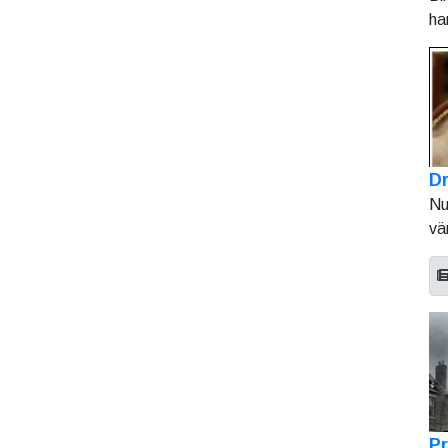
ha
Dr
Nu
vä
Pr