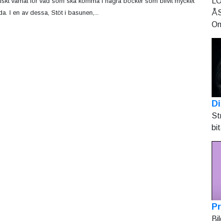
LO
tiskt varnat för vad som ska komma i några böcker som blivit mycket
ÅS
da. I en av dessa, Stöt i basunen,...
On
Di
St
bi
Pr
Bi