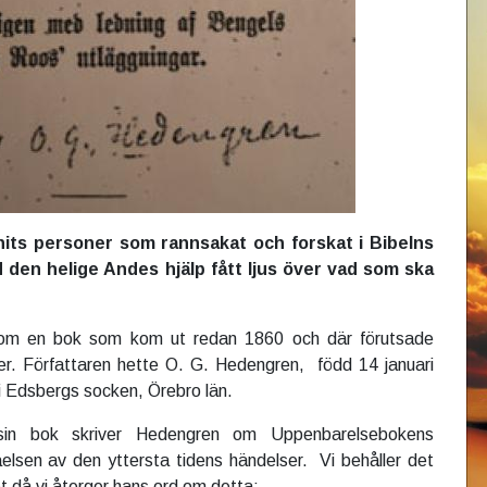
nnits personer som rannsakat och forskat i Bibelns
 den helige Andes hjälp fått ljus över vad som ska
om en bok som kom ut redan 1860 och där förutsade
. Författaren hette O. G. Hedengren, född 14 januari
 Edsbergs socken, Örebro län.
 sin bok skriver Hedengren om Uppenbarelsebokens
åelsen av den yttersta tidens händelser. Vi behåller det
t då vi återger hans ord om detta: