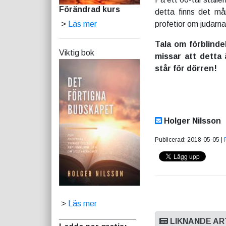
Förändrad kurs
detta finns det må
>
Läs mer
profetior om judarnas
Tala om förblinde
Viktig bok
missar att detta
står för dörren!
Holger Nilsson
Publicerad: 2018-05-05 |
>
Läs mer
_________________
LIKNANDE AR