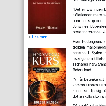
”Det är wäl ingen b
själafienden mera s
barn, dels genom 
Johannes Uppenbarel
profetior rörande ”Ä
>
Läs mer
Från Hedengrens sk
troligen mahomedan
christna i Syrien 
hwarigenom tillfäll
sednares närwarande
fäders land.
”Vi får betänka att
komma tillbaka till
kunde stödja sig på
detta skulle ske i än
På ett 60-tal ställe