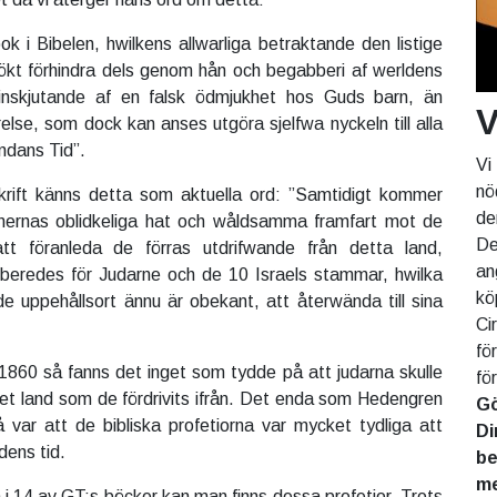
ok i Bibelen, hwilkens allwarliga betraktande den listige
ökt förhindra dels genom hån och begabberi af werldens
inskjutande af en falsk ödmjukhet hos Guds barn, än
V
se, som dock kan anses utgöra sjelfwa nyckeln till alla
ndans Tid”.
Vi
nö
rift känns detta som aktuella ord: ”Samtidigt kommer
de
ernas oblidkeliga hat och wåldsamma framfart mot de
De
att föranleda de förras utdrifwande från detta land,
an
e beredes för Judarne och de 10 Israels stammar, hwilka
kö
 uppehållsort ännu är obekant, att återwända till sina
Ci
fö
 1860 så fanns det inget som tydde på att judarna skulle
fö
 det land som de fördrivits ifrån. Det enda som Hedengren
Gö
 var att de bibliska profetiorna var mycket tydliga att
Di
dens tid.
be
me
n i 14 av GT:s böcker kan man finns dessa profetior. Trots