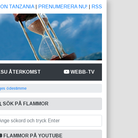
ION TANZANIA
|
PRENUMERERA NU!
|
RSS
ESU ÅTERKOMST
WEBB-TV
ges ödestimme
SÖK PÅ FLAMMOR
FLAMMOR PÅ YOUTUBE