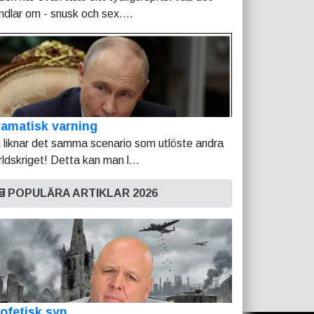
ndlar om - snusk och sex....
amatisk varning
 liknar det samma scenario som utlöste andra
rldskriget! Detta kan man l...
POPULÄRA ARTIKLAR 2026
ofetisk syn