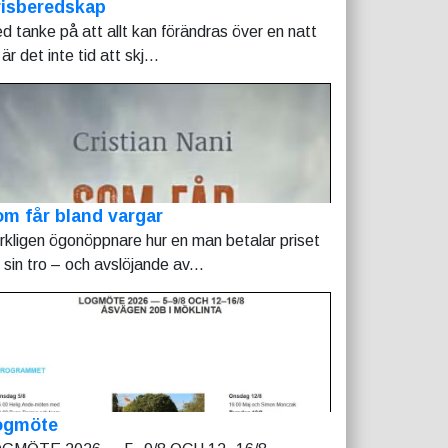
risberedskap
d tanke på att allt kan förändras över en natt
är det inte tid att skj...
m får bland vargar
rkligen ögonöppnare hur en man betalar priset
r sin tro – och avslöjande av...
ogmöte