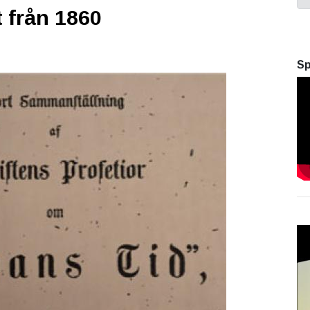
t från 1860
Sp