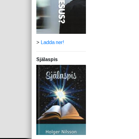
>
Ladda ner!
Själaspis