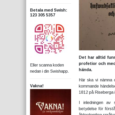
Betala med Swish
:
123 305 5357
Det har alltid fu
profetior och med
Eller scanna koden
hända.
nedan i din Swishapp.
Här ska vi nämna 
Vakna!
kommande händelser
1812 på Riseberga i
I inledningen av
betydelse för först
ålderdomliga språke