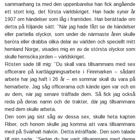
sammanhang ta med den uppenbarelse han fick angående
ett stort krig, det första världskriget. Han hade syner år
1907 om händelser som låg i framtiden. Han berättade om
detta på följande sätt: ”När jag hade fått se de händelser
eller partiella olyckor, som under de närmaste åren skulle
beröra eller drabba olika delar av världen och speciellt mitt
hemland Norge, visades mig en av de största olyckor som
skulle hemsöka jorden – världskriget.
Rösten sade till mig: ”Du skall vara tillsammans med sex
officerare på kartläggningsarbete i Finnmarken – sådant
arbete har jag haft i 26 år – en sommar skall du vara på
hemarbete. Jag såg officerarna och kände igen var och en
av dem, när jag senare träffade dem. Så fick jag också
reda på deras namn och de trakter, där jag tillsammans
med dem skulle arbeta.
Den som jag sist såg av dessa sex, skulle heta kapten
Riber, och honom skulle jag komma att vara tillsammans
med på Svärhalt-halvön. Detta inträffade. Den som talade
till mig sade: ”Sedan du har varit tillsammans med denne