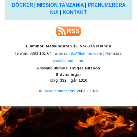
BÖCKER
|
MISSION TANZANIA
|
PRENUMERERA
NU!
|
KONTAKT
Flammor, Maskingatan 13, 574 33 Vetlanda
Telefon: 0383-161 64 | E-post:
info@flammor.com
| Hemsida:
www.flammor.com
Ansvarig utgivare:
Holger Nilsson
Sidvisningar
Idag:
332
| Igår:
1310
©
www.flammor.com
2002 - 2026