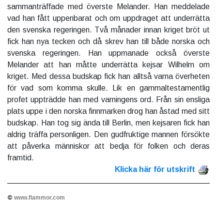
sammanträffade med överste Melander. Han meddelade
vad han fått uppenbarat och om uppdraget att underrätta
den svenska regeringen. Två månader innan kriget bröt ut
fick han nya tecken och då skrev han till både norska och
svenska regeringen. Han uppmanade också överste
Melander att han måtte underrätta kejsar Wilhelm om
kriget. Med dessa budskap fick han alltså varna överheten
för vad som komma skulle. Lik en gammaltestamentlig
profet uppträdde han med varningens ord. Från sin ensliga
plats uppe i den norska finnmarken drog han åstad med sitt
budskap. Han tog sig ända till Berlin, men kejsaren fick han
aldrig träffa personligen. Den gudfruktige mannen försökte
att påverka människor att bedja för folken och deras
framtid.
Klicka här för utskrift
©
www.flammor.com