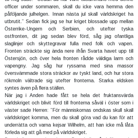
officer under sommaren, skall du icke vara hemma den
påföljande julhelgen. Innan nästa jul skall världskriget ha
utbrutit.” Sedan fick jag se hur kriget blossade upp mellan
Österrike-Ungern och Serbien, och utefter tyska
ostfronten, dit jag sedan blev förd, såg jag ofantliga
slaglinjer och skyttegravar fulla med folk och vapen.
Fronten sträckte sig ända nere ifrån Svarta havet upp till
Östersjön, och över hela fronten rådde väldiga larm och
vapengny. Jag såg hur ryssarna med sina massor
översvämmade stora sträckor av tyskt land, och hur stora
rökmoln vältrade sig utefter fronterna. Starka eldsken
syntes även på flera ställen.
När jag i Anden hade fått se hela det fruktansvärda
världskriget och blivit förd till fronterna såväl i öster som i
väster sade Herren: ”För människornas ondskas skull skall
världskriget komma, men du skall göra vad du kan för att
underrätta och varna kejsar Wilhelm, att han icke må låta
förleda sig att gå med på världskriget.