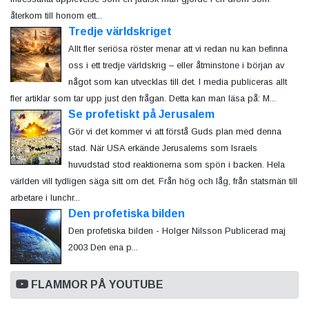
återkom till honom ett...
Tredje världskriget
Allt fler seriösa röster menar att vi redan nu kan befinna
oss i ett tredje världskrig – eller åtminstone i början av
något som kan utvecklas till det. I media publiceras allt
fler artiklar som tar upp just den frågan. Detta kan man läsa på: M...
Se profetiskt på Jerusalem
Gör vi det kommer vi att förstå Guds plan med denna
stad. När USA erkände Jerusalems som Israels
huvudstad stod reaktionerna som spön i backen. Hela
världen vill tydligen säga sitt om det. Från hög och låg, från statsmän till
arbetare i lunchr...
Den profetiska bilden
Den profetiska bilden - Holger Nilsson Publicerad maj
2003 Den ena p...
FLAMMOR PÅ YOUTUBE