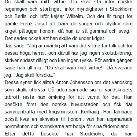
Du skall vara mitt vittne. Du skall stå inför norska
regeringen och stortinget, inför myndigheter i Stockholm
och Berlin, och inför kejsar Wilhelm. Och det är tungt för
gamle Franz Josef att bära de sorger och olyckor som
kriget pålägger honom, då han är så gammal och svag.”
Det sades också att han skulle dö under kriget.
Jag sade: ”Jag är ovärdig att vara ditt vittne för folk och för
dessa höga herrar, och därtill har jag ingen skolutbildning,
skriver endast dåligt och kan ingen tyska. För andra gången
sade han till mig: ”Du skall vara mitt vittne!” Då svarade
jag: ”Jag skall försöka.”
Dessa syner fick alltså Anton Johansson om det världskrig
som skulle utbryta. Då tiden närmade sig för världskrigets
utbrott reste han omkring för att varna för det. Han
besökte först den norska huvudstaden och fick där
sammanträffa med krigsministern Keilhaug. Han lämnade
också kvar en skrivelse till honom, vari han uppmanade
norrmännen och svenskarna att bedja för sina fäderneland.
Efter detta besökte han Stockholm, där han