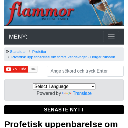
MENY:
Startsidan
Profetior
Profetisk uppenbarelse om första världskriget - Holger Nilsson
Powered by
Translate
SENASTE NYTT
Profetisk uppenbarelse om