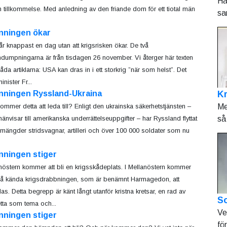
Hå
n tillkommelse. Med anledning av den friande dom för ett tiotal män
sa
nningen ökar
år knappast en dag utan att krigsrisken ökar. De två
dumpningarna är från tisdagen 26 november. Vi återger här texten
åda artiklarna: USA kan dras in i ett storkrig ”när som helst”. Det
nister Fr...
K
nningen Ryssland-Ukraina
Me
ommer detta att leda till? Enligt den ukrainska säkerhetstjänsten –
så 
änvisar till amerikanska underrättelseuppgifter – har Ryssland flyttat
 mängder stridsvagnar, artilleri och över 100 000 soldater som nu
nningen stiger
nöstern kommer att bli en krigsskådeplats. I Mellanöstern kommer
å kända krigsdrabbningen, som är benämnt Harmagedon, att
las. Detta begrepp är känt långt utanför kristna kretsar, en rad av
So
tta som tema och...
Ve
nningen stiger
fö