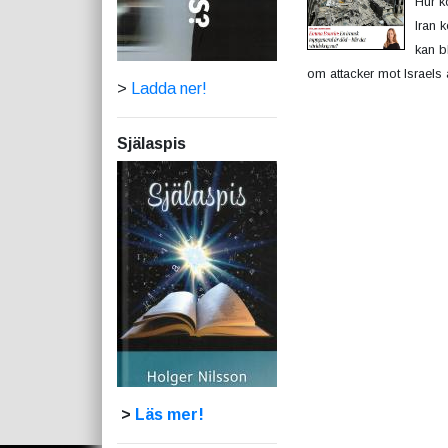
Hur k
Iran 
kan bl
om attacker mot Israels 
>
Ladda ner!
Själaspis
>
Läs mer!