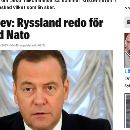
e om Jesu tillkommelse så kommer kristenheten i
raskad vilket som än sker.
>
Lä
De
sy