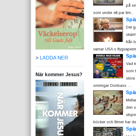
på si
som under ett par tim...
Spä
Det g
skärm
från b
varnar USA:s flygvapenmi
Spä
>
LADDA NER
Vad k
som h
När kommer Jesus?
stora
omringar Donbass. ...
Spä
Mella
den s
utspe
böcker och filmer har de
Spä