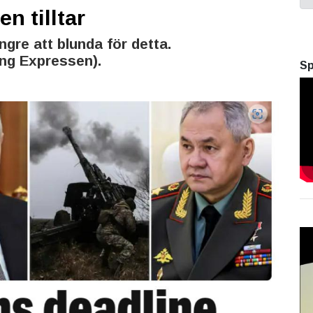
n tilltar
ängre att blunda för detta.
ng Expressen).
Sp