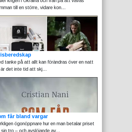
ller krigen i Ukraina och Iran på att vävas
mman till en större, vidare kon...
risberedskap
d tanke på att allt kan förändras över en natt
är det inte tid att skj...
m får bland vargar
rkligen ögonöppnare hur en man betalar priset
r sin tro – och avslöjande av...