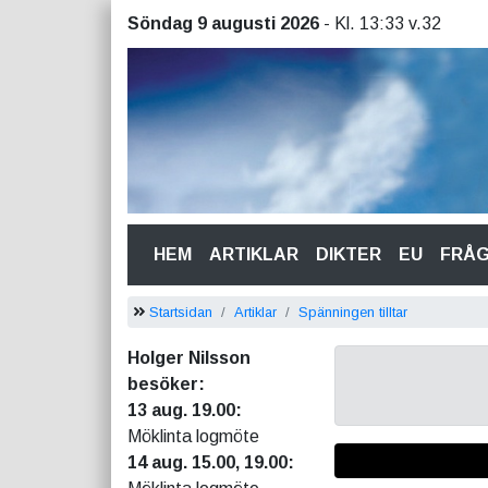
Söndag 9 augusti 2026
- Kl. 13:33 v.32
(CURRENT)
HEM
ARTIKLAR
DIKTER
EU
FRÅ
Startsidan
Artiklar
Spänningen tilltar
Holger Nilsson
besöker:
13 aug. 19.00:
Möklinta logmöte
14 aug. 15.00, 19.00: