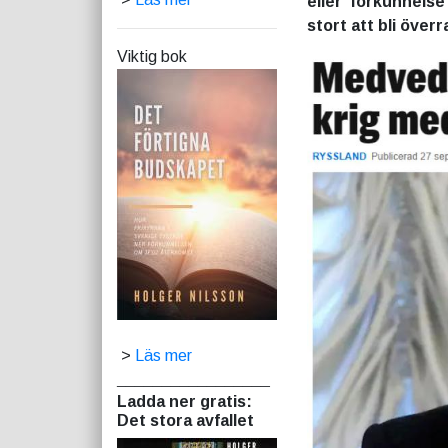
eller förkunnels
stort att bli över
Viktig bok
>
Läs mer
_________________
Ladda ner gratis:
Det stora avfallet