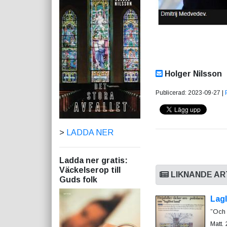
Holger Nilsson
Publicerad: 2023-09-27 |
>
LADDA NER
Ladda ner gratis:
Väckelserop till
LIKNANDE AR
Guds folk
Lagl
”Och 
Matt.