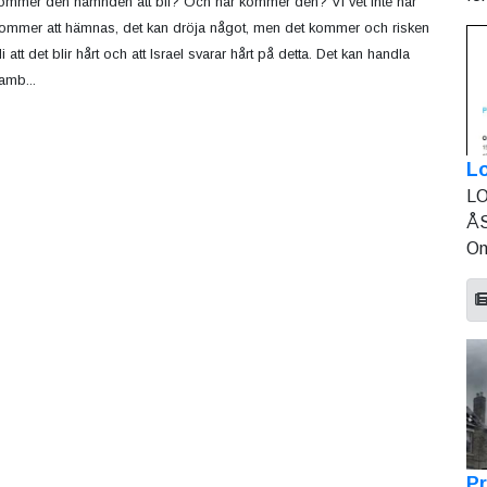
ommer den hämnden att bli? Och när kommer den? Vi vet inte när
kommer att hämnas, det kan dröja något, men det kommer och risken
i att det blir hårt och att Israel svarar hårt på detta. Det kan handla
amb...
L
LO
ÅS
On
Pr