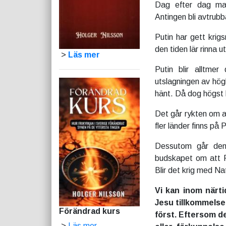
Dag efter dag mat
Antingen bli avtrubba
Putin har gett krig
den tiden lär rinna u
>
Läs mer
Putin blir alltmer
utslagningen av högk
hänt. Då dog högst 
Det går rykten om at
fler länder finns på
Dessutom går den
budskapet om att R
Blir det krig med Nat
Vi kan inom närti
Jesu tillkommelse
Förändrad kurs
först. Eftersom d
>
Läs mer