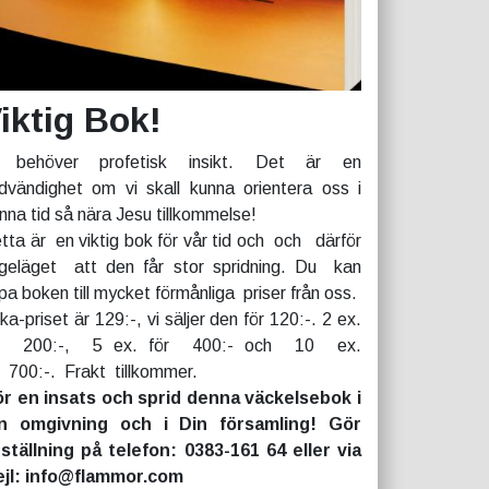
iktig Bok!
 behöver profetisk insikt. Det är en
dvändighet om vi skall kunna orientera oss i
nna tid så nära Jesu tillkommelse!
tta är en viktig bok för vår tid och och därför
geläget att den får stor spridning. Du kan
pa boken till mycket förmånliga priser från oss.
rka-priset är 129:-, vi säljer den för 120:-. 2 ex.
r 200:-, 5 ex. för 400:- och 10 ex.
r 700:-. Frakt tillkommer.
r en insats och sprid denna väckelsebok i
n omgivning och i Din församling! Gör
ställning på telefon: 0383-161 64 eller via
jl: info@flammor.com