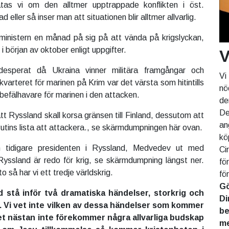
as vi om den alltmer upptrappade konflikten i öst.
d eller så inser man att situationen blir alltmer allvarlig.
sministern en månad på sig på att vända på krigslyckan,
t i början av oktober enligt uppgifter.
V
 desperat då Ukraina vinner militära framgångar och
Vi
varteret för marinen på Krim var det värsta som hitintills
nö
befälhavare för marinen i den attacken.
de
De
t Ryssland skall korsa gränsen till Finland, dessutom att
an
 Putins lista att attackera., se skärmdumpningen här ovan.
kö
 tidigare presidenten i Ryssland, Medvedev ut med
Ci
yssland är redo för krig, se skärmdumpning längst ner.
fö
o så har vi ett tredje världskrig.
fö
Gö
d stå inför två dramatiska händelser, storkrig och
Di
. Vi vet inte vilken av dessa händelser som kommer
be
et nästan inte förekommer några allvarliga budskap
me