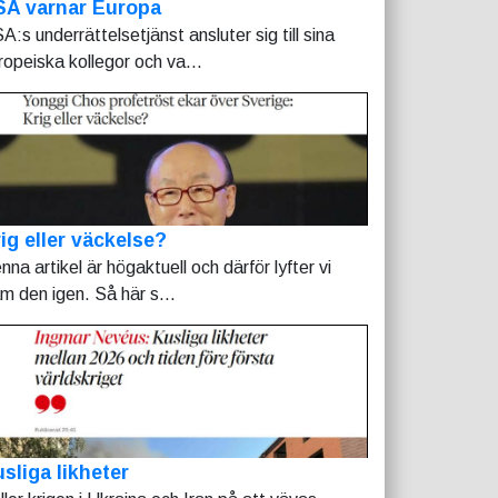
SA varnar Europa
A:s underrättelsetjänst ansluter sig till sina
ropeiska kollegor och va...
ig eller väckelse?
nna artikel är högaktuell och därför lyfter vi
am den igen. Så här s...
sliga likheter