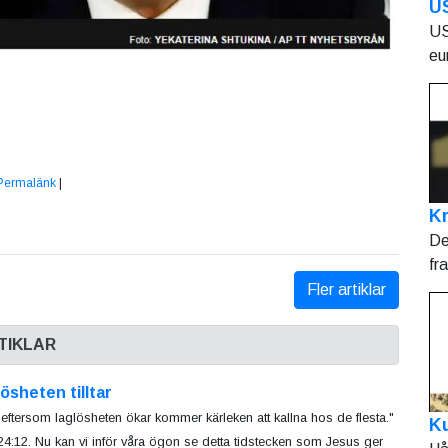
U
US
eu
Permalänk
|
Kr
De
fr
Fler artiklar
TIKLAR
ösheten tilltar
eftersom laglösheten ökar kommer kärleken att kallna hos de flesta."
Ku
 24:12. Nu kan vi inför våra ögon se detta tidstecken som Jesus ger