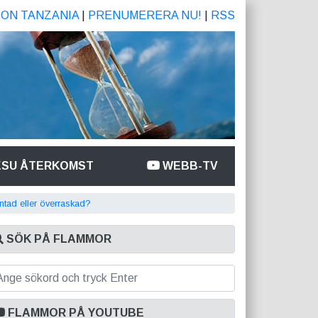
ION TANZANIA
|
PRENUMERERA NU!
|
RSS
ESU ÅTERKOMST
WEBB-TV
ntad eller överraskad?
SÖK PÅ FLAMMOR
FLAMMOR PÅ YOUTUBE