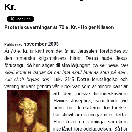
Kr.
Profetiska varningar år 70 e. Kr.
- Holger Nilsson
november 2003
Publicerad
År 70 e. Kr. är känt som det år när Jerusalem förstördes av
den romerska krigsmaktens härar. Detta hade Jesus
förutsagt, då han säger till sina lärjungar:
”Ni ser detta. Det
skall komma dagar då här inte skall lämnas sten på sten.
Allt skall brytas ner.
” Luk. 21:5 Detta förutsägelse och
varning är känt genom vår Bibel.Vad som är mindre känt är
att den judiske historieskrivaren
Flavius Josephus, som levde vid
tiden för Jerusalems förstörelse,
har skrivit om varningar inför detta.
Han skriver om varningar som kom
inte långt före ödeläggelsen. Så här