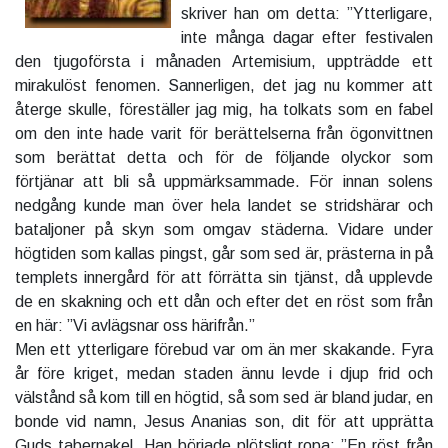
skriver han om detta: ”Ytterligare,
inte många dagar efter festivalen
den tjugoförsta i månaden Artemisium, uppträdde ett
mirakulöst fenomen. Sannerligen, det jag nu kommer att
återge skulle, föreställer jag mig, ha tolkats som en fabel
om den inte hade varit för berättelserna från ögonvittnen
som berättat detta och för de följande olyckor som
förtjänar att bli så uppmärksammade. För innan solens
nedgång kunde man över hela landet se stridshärar och
bataljoner på skyn som omgav städerna. Vidare under
högtiden som kallas pingst, går som sed är, prästerna in på
templets innergård för att förrätta sin tjänst, då upplevde
de en skakning och ett dån och efter det en röst som från
en här: ”Vi avlägsnar oss härifrån.”
Men ett ytterligare förebud var om än mer skakande. Fyra
år före kriget, medan staden ännu levde i djup frid och
välstånd så kom till en högtid, så som sed är bland judar, en
bonde vid namn, Jesus Ananias son, dit för att upprätta
Guds tabernakel. Han började plötsligt ropa: ”En röst från