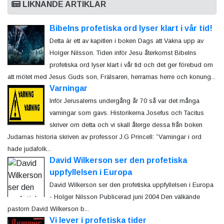
LIKNANDE ARTIKLAR
Bibelns profetiska ord lyser klart i vår tid!
Detta är ett av kapitlen i boken Dags att Vakna upp av
Holger Nilsson. Tiden inför Jesu återkomst Bibelns
profetiska ord lyser klart i vår tid och det ger förebud om
att mötet med Jesus Guds son, Frälsaren, herrarnas herre och konung...
Varningar
Inför Jerusalems undergång år 70 så var det många
varningar som gavs. Historikerna Josefus och Tacitus
skriver om detta och vi skall återge dessa från boken
Judarnas historia skriven av professor J.G Princell: ”Varningar i ord
hade judafolk...
David Wilkerson ser den profetiska
uppfyllelsen i Europa
David Wilkerson ser den profetiska uppfyllelsen i Europa
- Holger Nilsson Publicerad juni 2004 Den välkände
pastorn David Wilkerson b...
Vi lever i profetiska tider