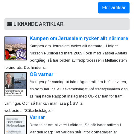
Fler artiklar
LIKNANDE ARTIKLAR
Kampen om Jerusalem rycker allt närmare
Kampen om Jerusalem rycker allt närmare - Holger
Nilsson Publicerad mars 2005 I och med Yasser Arafats
bortgång, så har bilden av fredprocessen i Mellanöstern
förändrats. Det hinder s...
ÖB varnar
Återigen går varning ut från högste militära befälhavaren,
en som har insikt i säkerhetsläget. På tisdagskvällen den
11 maj hade Rapport inslag med ÖB där han för fram
varningar. Och så här kan man läsa på SVT:s
webbsida: ”Säkerhetsläget r...
Varnar
Detta talar om allvaret i världen. Så här lyder artikeln i
Världen idag: ”Att världen står inför domedagen är