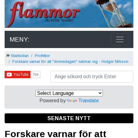
MENY:
Startsidan
Profetior
Forskare varnar för att "domedagen" närmar sig - Holger Nilsson
Powered by
Translate
SENASTE NYTT
Forskare varnar för att