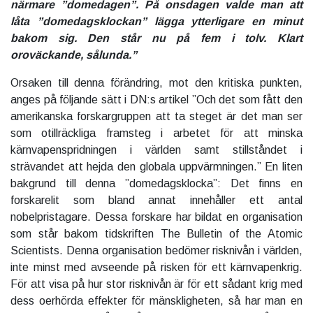
närmare ”domedagen”. På onsdagen valde man att
låta ”domedagsklockan” lägga ytterligare en minut
bakom sig. Den står nu på fem i tolv. Klart
oroväckande, sålunda.”
Orsaken till denna förändring, mot den kritiska punkten,
anges på följande sätt i DN:s artikel ”Och det som fått den
amerikanska forskargruppen att ta steget är det man ser
som otillräckliga framsteg i arbetet för att minska
kärnvapenspridningen i världen samt stillståndet i
strävandet att hejda den globala uppvärmningen.” En liten
bakgrund till denna ”domedagsklocka”: Det finns en
forskarelit som bland annat innehåller ett antal
nobelpristagare. Dessa forskare har bildat en organisation
som står bakom tidskriften The Bulletin of the Atomic
Scientists. Denna organisation bedömer risknivån i världen,
inte minst med avseende på risken för ett kärnvapenkrig.
För att visa på hur stor risknivån är för ett sådant krig med
dess oerhörda effekter för mänskligheten, så har man en