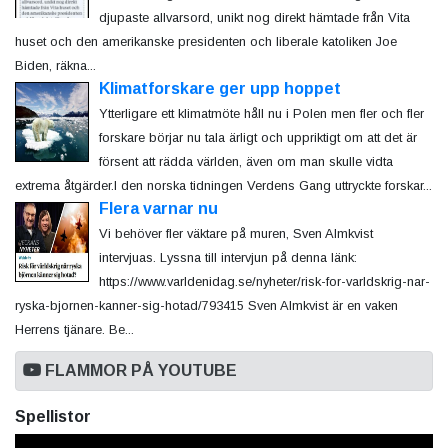
djupaste allvarsord, unikt nog direkt hämtade från Vita
huset och den amerikanske presidenten och liberale katoliken Joe
Biden, räkna...
Klimatforskare ger upp hoppet
Ytterligare ett klimatmöte håll nu i Polen men fler och fler
forskare börjar nu tala ärligt och uppriktigt om att det är
försent att rädda världen, även om man skulle vidta
extrema åtgärder.I den norska tidningen Verdens Gang uttryckte forskar...
Flera varnar nu
Vi behöver fler väktare på muren, Sven Almkvist
intervjuas. Lyssna till intervjun på denna länk:
https://www.varldenidag.se/nyheter/risk-for-varldskrig-nar-
ryska-bjornen-kanner-sig-hotad/793415 Sven Almkvist är en vaken
Herrens tjänare. Be...
FLAMMOR PÅ YOUTUBE
Spellistor