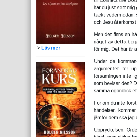
till Connect the Dot
har du just sett mig
täckt vedermödan, 
och Jesu återkomst t
Men det finns en hä
något av detta börja
>
Läs mer
för mig. Det här är 
Under de kommande
argumentet för u
församlingen inte
som bevisar den? De
samma ögonblick efte
För om du inte först
händelser, kommer 
jämför dem ska jag 
Uppryckelsen. Ordet