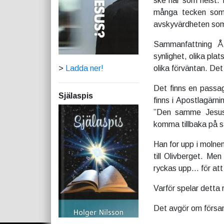
ske när som helst. 
många tecken som m
avskyvärdheten so
Sammanfattning Åtta
synlighet, olika plat
>
Ladda ner!
olika förväntan. Det
Det finns en passa
Själaspis
finns i Apostlagärn
”Den samme Jesus s
komma tillbaka på s
Han for upp i molne
till Olivberget. Me
ryckas upp… för att 
Varför spelar detta r
Det avgör om försam