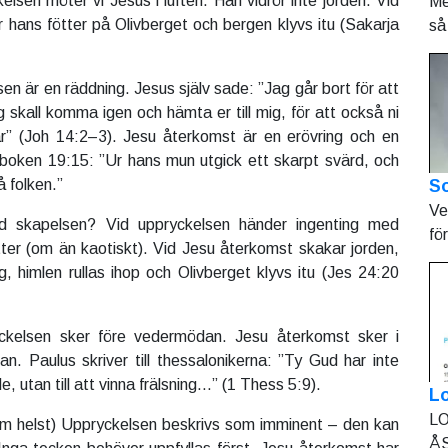
elsen möter vi Jesus i luften. Han vidrör inte jorden. Vid
Me
 hans fötter på Olivberget och bergen klyvs itu (Sakarja
så 
en är en räddning. Jesus själv sade: ”Jag går bort för att
skall komma igen och hämta er till mig, för att också ni
är” (Joh 14:2–3). Jesu återkomst är en erövring och en
oken 19:15: ”Ur hans mun utgick ett skarpt svärd, och
So
å folken.”
Ve
 skapelsen? Vid uppryckelsen händer ingenting med
fö
ätter (om än kaotiskt). Vid Jesu återkomst skakar jorden,
g, himlen rullas ihop och Olivberget klyvs itu (Jes 24:20
ckelsen sker före vedermödan. Jesu återkomst sker i
n. Paulus skriver till thessalonikerna: ”Ty Gud har inte
e, utan till att vinna frälsning…” (1 Thess 5:9).
L
LO
om helst) Uppryckelsen beskrivs som imminent – den kan
ÅS