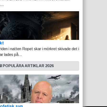
...
kt
riden i natten Ropet skar i mörkret skivade det i
tar lades på...
POPULÄRA ARTIKLAR 2026
ofetisk syn