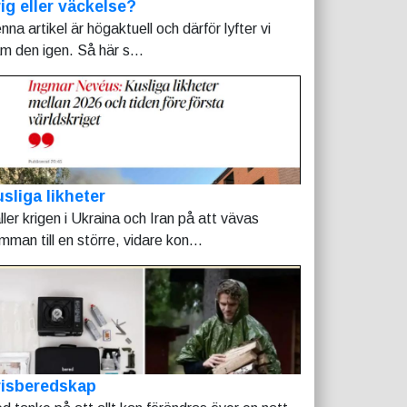
ig eller väckelse?
nna artikel är högaktuell och därför lyfter vi
am den igen. Så här s...
sliga likheter
ller krigen i Ukraina och Iran på att vävas
mman till en större, vidare kon...
risberedskap