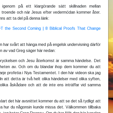
igenom på ett klargörande sätt skillnaden mellan
 troende och när Jesus efter vedermödan kommer åter.
nns att ta del på denna länk:
T the Second Coming | 8 Biblical Proofs That Change
 har svårt att hänga med på engelsk undervisning därför
xten av vad Greg säger här nedan:
pryckelsen och Jesu återkomst är samma händelse. Det
ärheten av. Och om du blandar ihop dem kommer du att
arje profetia i Nya Testamentet. I den här videon ska jag
eln att detta är två helt olika händelser med olika syften,
, olika åskådare och att de inte ens inträffar vid samma
klart det här avsnittet kommer du att se det så tydligt att
a hur du någonsin kunde missa det. Välkommen tillbaka