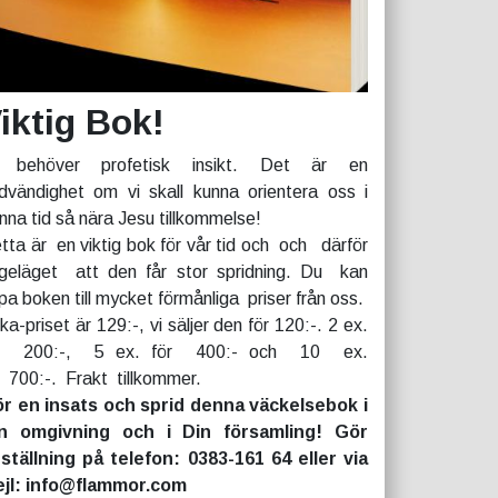
iktig Bok!
 behöver profetisk insikt. Det är en
dvändighet om vi skall kunna orientera oss i
nna tid så nära Jesu tillkommelse!
tta är en viktig bok för vår tid och och därför
geläget att den får stor spridning. Du kan
pa boken till mycket förmånliga priser från oss.
rka-priset är 129:-, vi säljer den för 120:-. 2 ex.
r 200:-, 5 ex. för 400:- och 10 ex.
r 700:-. Frakt tillkommer.
r en insats och sprid denna väckelsebok i
n omgivning och i Din församling! Gör
ställning på telefon: 0383-161 64 eller via
jl: info@flammor.com