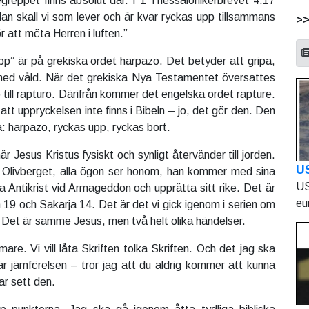
egreppet finns absolut där. I 1 Thessalonikerbrevet 4:17
dan skall vi som lever och är kvar ryckas upp tillsammans
>
 att möta Herren i luften.”
pp” är på grekiska ordet harpazo. Det betyder att gripa,
 med våld. När det grekiska Nya Testamentet översattes
zo till rapturo. Därifrån kommer det engelska ordet rapture.
tt uppryckelsen inte finns i Bibeln – jo, det gör den. Den
a: harpazo, ryckas upp, ryckas bort.
r Jesus Kristus fysiskt och synligt återvänder till jorden.
U
å Olivberget, alla ögon ser honom, han kommer med sina
US
a Antikrist vid Armageddon och upprätta sitt rike. Det är
eu
9 och Sakarja 14. Det är det vi gick igenom i serien om
 Det är samme Jesus, men två helt olika händelser.
mare. Vi vill låta Skriften tolka Skriften. Och det jag ska
är jämförelsen – tror jag att du aldrig kommer att kunna
ar sett den.