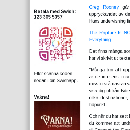
Greg Rooney
går 
Betala med Swish
:
uppryckandet av de
123 305 5357
Hans undervisning fi
The Rapture Is NO
Everything
Det finns många som
har vi skrivit ut te
”Många tror att up
Eller scanna koden
är de inte ens i n
nedan i din Swishapp.
missförstå nästan v
visa dig utifrån Bib
Vakna!
olika destinationer
tidpunkt.
Och när du har sett 
du kommer att undr