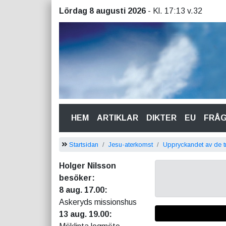
Lördag 8 augusti 2026
- Kl. 17:13 v.32
(CURRENT)
HEM
ARTIKLAR
DIKTER
EU
FRÅ
Startsidan
Jesu-aterkomst
Uppryckandet av de 
Holger Nilsson
besöker:
8 aug. 17.00:
Askeryds missionshus
13 aug. 19.00: