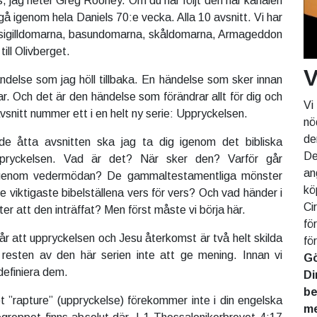
s, jag heter Greg Rooney. Om du har följt den här kanalen
 gå igenom hela Daniels 70:e vecka. Alla 10 avsnitt. Vi har
sigilldomarna, basundomarna, skåldomarna, Armageddon
ill Olivberget.
V
ndelse som jag höll tillbaka. En händelse som sker innan
r. Och det är den händelse som förändrar allt för dig och
Vi
avsnitt nummer ett i en helt ny serie: Uppryckelsen.
nö
de
 åtta avsnitten ska jag ta dig igenom det bibliska
De
ppryckelsen. Vad är det? När sker den? Varför går
an
 igenom vedermödan? De gammaltestamentliga mönster
kö
 viktigaste bibelställena vers för vers? Och vad händer i
Ci
r att den inträffat? Men först måste vi börja här.
fö
år att uppryckelsen och Jesu återkomst är två helt skilda
fö
resten av den här serien inte att ge mening. Innan vi
Gö
definiera dem.
Di
be
 ”rapture” (uppryckelse) förekommer inte i din engelska
me