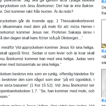
p punkterna. Jag ska gå igenom åtta tydliga bibliska
Kr
ppryckelsen och Jesu återkomst. Det här är inte åsikter.
De
ner. Det kommer rakt från texten. Är du redo?
fr
pryckelsen går de troende upp. 1 Thessalonikerbrevet
p tillsammans med dem på moln för att möta Herren i
återkomst kommer Jesus ner. Profeten Sakarja skrev i
På den dagen skall hans fötter stå på Olivberget…”
med/för Vid uppryckelsen kommer Jesus för sina heliga.
Ku
skall uppstå först. Sedan vi som lever och är kvar skall
Hå
su återkomst kommer han med sina heliga. Judas vers
sa
mer med tiotusentals av sina heliga.”
kelsen beskrivs inte som en synlig, offentlig händelse för
s beskriver den som något som sker ”på ett ögonblick, i
den sista basunen” (1 Kor 15:52). Vid Jesu återkomst ser
ppenbarelseboken 1:7: ”Se, han kommer med moln, och
onom.”
K