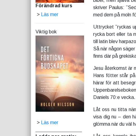
bibel, men själva b
Förändrad kurs
skriver Paulus: ”Se
>
Läs mer
med dem på moln för
Uttrycket ”ryckas u
Viktig bok
rycka bort eller ta
till latin blev harpa
Så när någon säger a
finns där på grekisk
Jesu återkomst är nä
Hans fötter står p
härar för att besegr
Uppenbarelseboken 1
Daniels 70:e vecka.
Låt oss nu titta när
visa dig nu – den h
>
Läs mer
glömma när du väl h
_________________