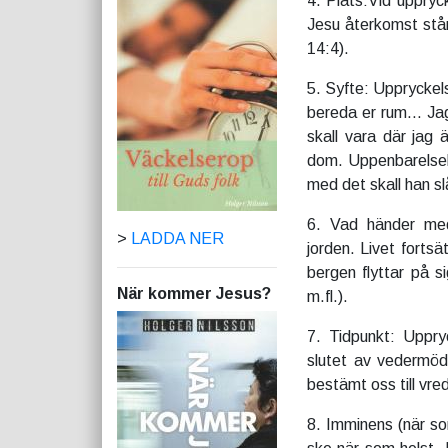
4. Plats:Vid uppryck
Jesu återkomst står
14:4).
5. Syfte: Uppryckels
bereda er rum… Jag 
skall vara där jag 
dom. Uppenbarelseb
med det skall han sl
6. Vad händer med
>
LADDA NER
jorden. Livet forts
bergen flyttar på si
När kommer Jesus?
m.fl.).
7. Tidpunkt: Uppry
slutet av vedermöda
bestämt oss till vred
8. Imminens (när s