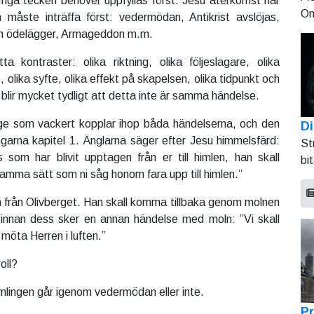
Inga tecken behöver uppfyllas först. Jesu återkomst har
On
åste inträffa först: vedermödan, Antikrist avslöjas,
m ödelägger, Armageddon m.m.
 kontraster: olika riktning, olika följeslagare, olika
s, olika syfte, olika effekt på skapelsen, olika tidpunkt och
 blir mycket tydligt att detta inte är samma händelse.
ge som vackert kopplar ihop båda händelserna, och den
Di
ingarna kapitel 1. Änglarna säger efter Jesu himmelsfärd:
St
om har blivit upptagen från er till himlen, han skall
bi
amma sätt som ni såg honom fara upp till himlen.”
n från Olivberget. Han skall komma tillbaka genom molnen
n innan dess sker en annan händelse med moln: ”Vi skall
möta Herren i luften.”
oll?
lingen går igenom vedermödan eller inte.
Pr