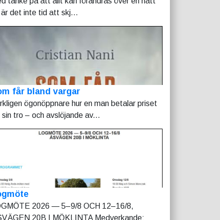
d tanke på att allt kan förändras över en natt
är det inte tid att skj...
m får bland vargar
rkligen ögonöppnare hur en man betalar priset
r sin tro – och avslöjande av...
ogmöte
GMÖTE 2026 — 5–9/8 OCH 12–16/8,
VÄGEN 20B I MÖKLINTA Medverkande: