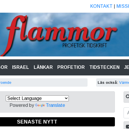
KONTAKT
|
MISS
GOR
ISRAEL
LÄNKAR
PROFETIOR
TIDSTECKEN
J
troende
Läs också:
Värme
Powered by
Translate
SENASTE NYTT