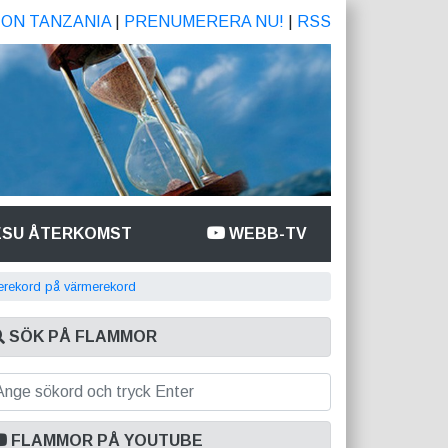
ION TANZANIA
|
PRENUMERERA NU!
|
RSS
ESU ÅTERKOMST
WEBB-TV
rekord på värmerekord
SÖK PÅ FLAMMOR
FLAMMOR PÅ YOUTUBE