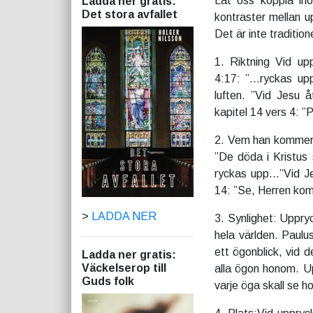
Låt oss koppla iho
Ladda ner gratis:
Det stora avfallet
kontraster mellan u
Det är inte traditio
1. Riktning Vid up
4:17: ”…ryckas up
luften. ”Vid Jesu 
kapitel 14 vers 4: ”
2. Vem han kommer 
”De döda i Kristus 
ryckas upp…”Vid Je
14: ”Se, Herren kom
>
LADDA NER
3. Synlighet: Uppryc
hela världen. Paulu
ett ögonblick, vid 
Ladda ner gratis:
Väckelserop till
alla ögon honom. U
Guds folk
varje öga skall se h