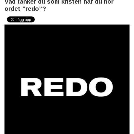
Vad tänker du som kristen när du hör
ordet ”redo”?