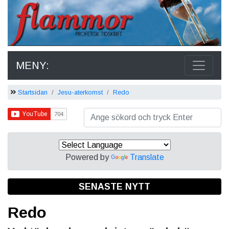
MENY:
Startsidan
Jesu-aterkomst
Redo
Powered by
Translate
SENASTE NYTT
Redo