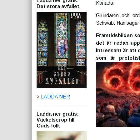
Ladda ner gratis:
Kanada.
Det stora avfallet
Grundaren och or
Schwab. Han säger ö
Framtidsbilden s
det är redan upp
Intressant är att 
som är profetis
>
LADDA NER
Ladda ner gratis:
Väckelserop till
Guds folk