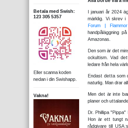
Alla borde vara 
Betala med Swish
:
I januari år 2024 ä
123 305 5357
märklig. Vi skrev 
Forum | Flammor -
handpåläggning på
Amazonas.
Den som är det minst
ockultism. Vad det
ledare från hela vär
Eller scanna koden
Endast detta som d
nedan i din Swishapp.
naturlig. Man drar a
Men det är inte ba
Vakna!
planer och uttaland
Dr. Phillipa "Pippa
Hon är ett tungt n
rådgivare till USA:s