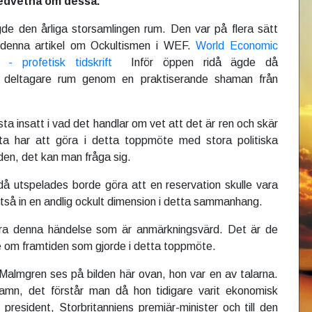
medvetna om dessa.
gde den årliga storsamlingen rum. Den var på flera sätt
i denna artikel om Ockultismen i WEF.
World Economic
 profetisk tidskrift
Inför öppen ridå ägde då
 deltagare rum genom en praktiserande shaman från
a insatt i vad det handlar om vet att det är ren och skär
ta har att göra i detta toppmöte med stora politiska
lden, det kan man fråga sig.
å utspelades borde göra att en reservation skulle vara
lltså in en andlig ockult dimension i detta sammanhang.
ra denna händelse som är anmärkningsvärd. Det är de
e om framtiden som gjorde i detta toppmöte.
" Malmgren ses på bilden här ovan, hon var en av talarna.
amn, det förstår man då hon tidigare varit ekonomisk
 president, Storbritanniens premiär-minister och till den