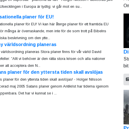
On
Utvecklingen i Europa är tydlig: vi går mot en su...
ationella planer för EU!
tionella planer för EU! Vi kan här återge planer för ett framtida EU
ör många är överraskande, men inte för de som trott på Bibelns
tiska beskrivning om den ytte...
y världsordning planeras
Di
 världsordning planeras Stora planer finns för vår värld David
St
eller: ”Allt vi behöver är den rätta stora krisen och alla nationer
bi
r att acceptera den N...
ns planer för den yttersta tiden skall avslöjas
s planer för den yttersta tiden skall avslöjas! - Holger Nilsson
cerad maj 2005 Satans planer genom Antikrist har tiderna igenom
uppenbara. Det har vi kunnat se i ...
Pr