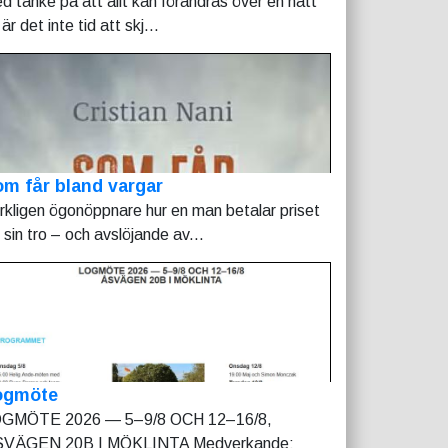
d tanke på att allt kan förändras över en natt
är det inte tid att skj...
m får bland vargar
rkligen ögonöppnare hur en man betalar priset
r sin tro – och avslöjande av...
ogmöte
GMÖTE 2026 — 5–9/8 OCH 12–16/8,
VÄGEN 20B I MÖKLINTA Medverkande: