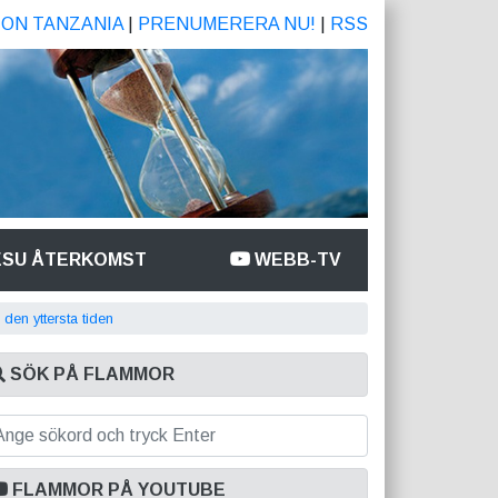
ION TANZANIA
|
PRENUMERERA NU!
|
RSS
ESU ÅTERKOMST
WEBB-TV
 den yttersta tiden
SÖK PÅ FLAMMOR
FLAMMOR PÅ YOUTUBE