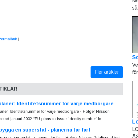
Me
så 
Permalänk
|
So
Ve
Fler artiklar
fö
TIKLAR
planer: Identitetsnummer för varje medborgare
aner: Identitetsnummer för varje medborgare - Holger Nilsson
cerad januari 2002 “EU plans to issue 'identity number' fo...
L
LO
bygga en superstat - planerna tar fart
ÅS
ygga en superstat - planerna tar fart - Holger Nilsson Publicerad juni