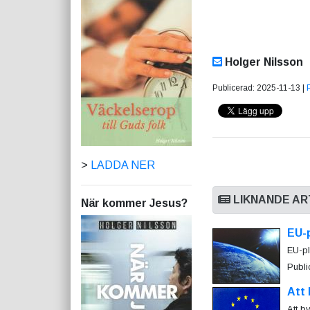
Holger Nilsson
Publicerad: 2025-11-13 |
>
LADDA NER
LIKNANDE AR
När kommer Jesus?
EU-
EU-pl
Publi
Att 
Att b