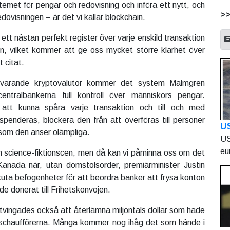
stemet för pengar och redovisning och införa ett nytt, och
>
dovisningen – är det vi kallar blockchain.
, ett nästan perfekt register över varje enskild transaktion
n, vilket kommer att ge oss mycket större klarhet över
 citat.
 nuvarande kryptovalutor kommer det system Malmgren
entralbankerna full kontroll över människors pengar.
tt kunna spåra varje transaktion och till och med
 spenderas, blockera den från att överföras till personer
U
 som den anser olämpliga.
US
eu
 science-fiktionscen, men då kan vi påminna oss om det
anada när, utan domstolsorder, premiärminister Justin
ta befogenheter för att beordra banker att frysa konton
e donerat till Frihetskonvojen.
tvingades också att återlämna miljontals dollar som hade
tbilschaufförerna. Många kommer nog ihåg det som hände i