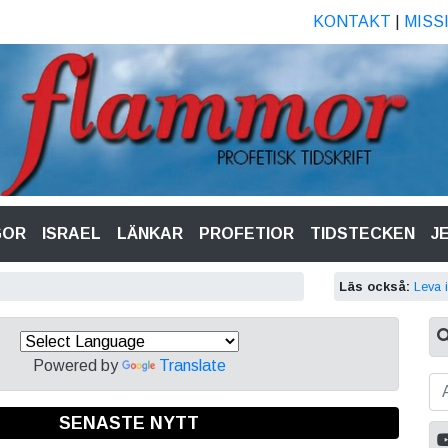
KONTAKT
|
MISS
GOR
ISRAEL
LÄNKAR
PROFETIOR
TIDSTECKEN
J
Läs också:
Leva i
Powered by
Translate
SENASTE NYTT