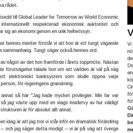
ka rådet.
tsedd till Global Leader for Tomorrow av World Economic
nternationellt respekterad ekonomisk auktoritet och
V
r sig an ekonomi genom en unik helhetssyn.
at hennes meriter förstår vi att hon är ett tungt vägande
Vi
lla sammanhang. Tungt väger också hennes ord.
nö
de
el av något av det hon framförde i årets toppmöte. Nästan
De
e förutsägelse talade hon om att världen är väl på väg
an
ett elektroniskt banksystem som skulle öppna varje
kö
e person, för regeringens granskning.
Ci
fö
annat så här "Jag hade mycket privilegier. Min far var
fö
 så jag växte upp med en slags insidervy av hur väldigt
Gö
a strukturen är för absolut allt annat.
Di
den idag är att jag tror vi står inför en dramatisk förändring
be
t – och jag säger detta modigt – vi är på väg att överge
me