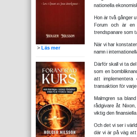
nationella ekonomis
Hon är två gånger u
Forum och är en i
trendspanare som ta
När vi har konstater
>
Läs mer
namn i internatione
Därför skall vi ta d
som en bombliknand
att implementera 
transaktion för varj
Malmgren sa bland 
rådgivare åt Nixon,
viktig den finansiell
Och det vi ser i värl
där vi är på väg at