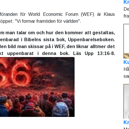
Kr
De
dföranden för World Economic Forum (WEF) är Klaus
fr
ppet: "Vi formar framtiden för världen".
om man talar om och hur den kommer att gestaltas,
enbarad i Bibelns sista bok, Uppenbarelseboken.
den bild man skissar på i WEF, den liknar alltmer det
kt uppenbarat i denna bok. Läs Upp 13:16-8.
Ku
Hå
sa
K