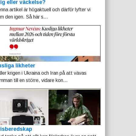
ig eller väckelse?
nna artikel är högaktuell och därför lyfter vi
am den igen. Så här s...
sliga likheter
ller krigen i Ukraina och Iran på att vävas
mman till en större, vidare kon...
risberedskap