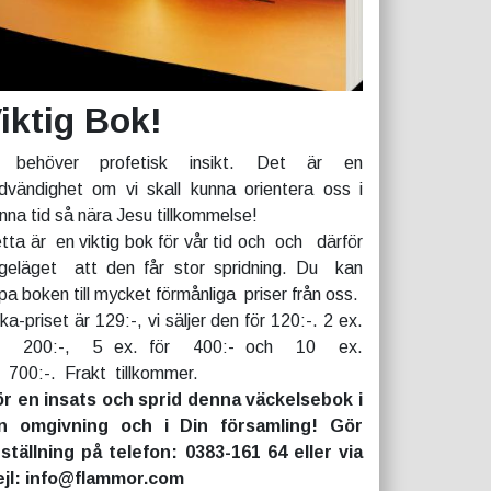
iktig Bok!
 behöver profetisk insikt. Det är en
dvändighet om vi skall kunna orientera oss i
nna tid så nära Jesu tillkommelse!
tta är en viktig bok för vår tid och och därför
geläget att den får stor spridning. Du kan
pa boken till mycket förmånliga priser från oss.
rka-priset är 129:-, vi säljer den för 120:-. 2 ex.
r 200:-, 5 ex. för 400:- och 10 ex.
r 700:-. Frakt tillkommer.
r en insats och sprid denna väckelsebok i
n omgivning och i Din församling! Gör
ställning på telefon: 0383-161 64 eller via
jl: info@flammor.com