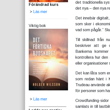
det traditionella sy
Förändrad kurs
det nya – den nya re
>
Läs mer
Det innebär digitalt
som sker i ekonomi
Viktig bok
vad som pågår.” Slut
Till skillnad från
beskriver att ge c
Bankerna kommer a
kontrollera hur den
eller organisationer
Det kan låta som en
som redan hänt i K
Trudeau använde aku
för personer som had
>
Läs mer
Crowdfunding-sidor 
_________________
samlats in till las