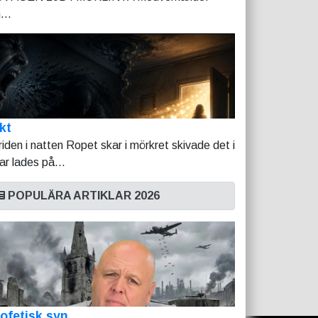
...
kt
riden i natten Ropet skar i mörkret skivade det i
tar lades på...
POPULÄRA ARTIKLAR 2026
ofetisk syn