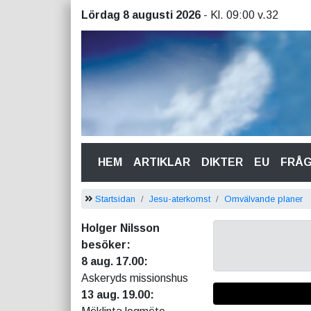
Lördag 8 augusti 2026
- Kl. 09:00 v.32
(CURRENT)
HEM
ARTIKLAR
DIKTER
EU
FRÅ
Startsidan
Jesu-aterkomst
Omvälvande planer
Holger Nilsson
besöker:
8 aug. 17.00:
Askeryds missionshus
13 aug. 19.00: