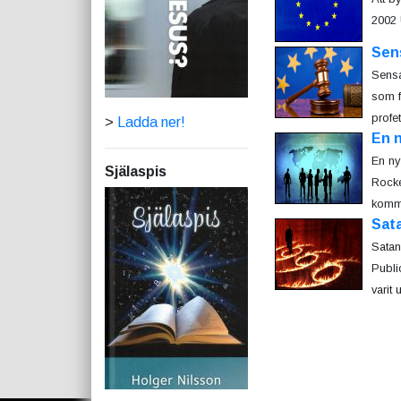
2002 
Sens
Sensa
som f
profe
>
Ladda ner!
En n
En ny
Själaspis
Rockef
komme
Sata
Satan
Publi
varit 