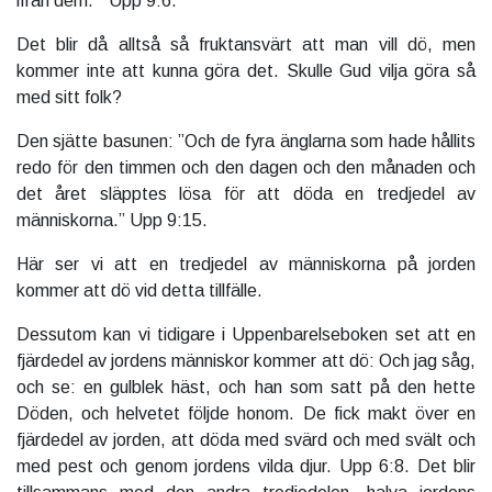
ifrån dem.” Upp 9:6.
Det blir då alltså så fruktansvärt att man vill dö, men
kommer inte att kunna göra det. Skulle Gud vilja göra så
med sitt folk?
Den sjätte basunen: ”Och de fyra änglarna som hade hållits
redo för den timmen och den dagen och den månaden och
det året släpptes lösa för att döda en tredjedel av
människorna.” Upp 9:15.
Här ser vi att en tredjedel av människorna på jorden
kommer att dö vid detta tillfälle.
Dessutom kan vi tidigare i Uppenbarelseboken set att en
fjärdedel av jordens människor kommer att dö: Och jag såg,
och se: en gulblek häst, och han som satt på den hette
Döden, och helvetet följde honom. De fick makt över en
fjärdedel av jorden, att döda med svärd och med svält och
med pest och genom jordens vilda djur. Upp 6:8. Det blir