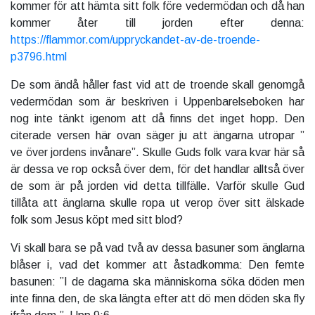
kommer för att hämta sitt folk före vedermödan och då han
kommer åter till jorden efter denna:
https://flammor.com/uppryckandet-av-de-troende-
p3796.html
De som ändå håller fast vid att de troende skall genomgå
vedermödan som är beskriven i Uppenbarelseboken har
nog inte tänkt igenom att då finns det inget hopp. Den
citerade versen här ovan säger ju att ängarna utropar ”
ve över jordens invånare”. Skulle Guds folk vara kvar här så
är dessa ve rop också över dem, för det handlar alltså över
de som är på jorden vid detta tillfälle. Varför skulle Gud
tillåta att änglarna skulle ropa ut verop över sitt älskade
folk som Jesus köpt med sitt blod?
Vi skall bara se på vad två av dessa basuner som änglarna
blåser i, vad det kommer att åstadkomma: Den femte
basunen: ”I de dagarna ska människorna söka döden men
inte finna den, de ska längta efter att dö men döden ska fly