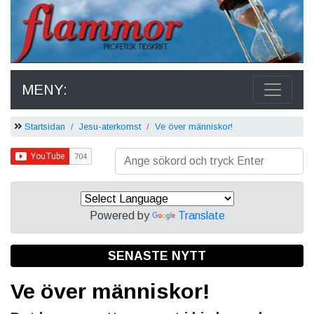
MENY:
Startsidan
Jesu-aterkomst
Ve över människor!
Powered by
Translate
SENASTE NYTT
Ve över människor!