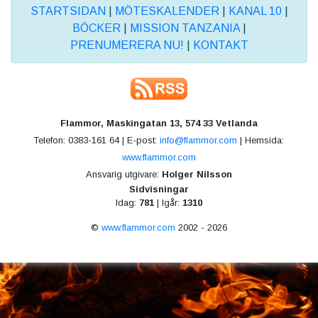
STARTSIDAN
|
MÖTESKALENDER
|
KANAL 10
|
BÖCKER
|
MISSION TANZANIA
|
PRENUMERERA NU!
|
KONTAKT
Flammor, Maskingatan 13, 574 33 Vetlanda
Telefon: 0383-161 64 | E-post:
info@flammor.com
| Hemsida:
www.flammor.com
Ansvarig utgivare:
Holger Nilsson
Sidvisningar
Idag:
781
| Igår:
1310
©
www.flammor.com
2002 - 2026