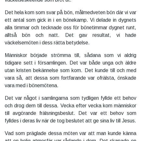
Det hela kom som svar på bön, målmedveten bön där vi var
ett antal som gick in i en bönekamp. Vi delade in dygnets
alla timmar och tecknade oss för bönetimmar dygnet runt,
alltså bön och natt. Det gav resultat, vi hade
väckelsemöten i dess rätta betydelse.
Människor började strömma till, sådana som vi aldrig
tidigare sett i församlingen. Det var både unga och äldre
utan kristen bekännelse som kom. Det kunde till och med
vara så, att dessa som fortfarande var ofrälsta, önskade
vara med i bönemötena.
Det var något i samlingarna som tydligen fyllde ett behov
och drog dem till dessa. Vecka efter vecka kom människor
till avgörande frälsningsbeslut. Det var ett behov som
fylldes i deras liv när de tog beslutet att ge sina liv till Jesus.
Vad som präglade dessa möten var att man kunde känna
att en helig atmosfär var rådande i dem. Det skapade en