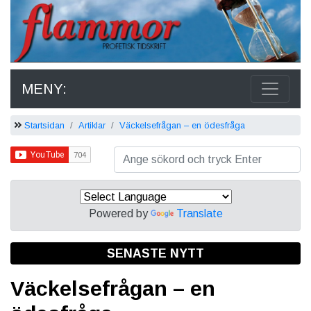
MENY:
Startsidan
Artiklar
Väckelsefrågan – en ödesfråga
Powered by
Translate
SENASTE NYTT
Väckelsefrågan – en