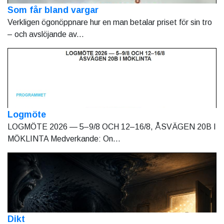
Som får bland vargar
Verkligen ögonöppnare hur en man betalar priset för sin tro
– och avslöjande av...
Logmöte
LOGMÖTE 2026 — 5–9/8 OCH 12–16/8, ÅSVÄGEN 20B I
MÖKLINTA Medverkande: On...
Dikt