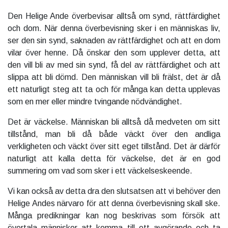
Den Helige Ande överbevisar alltså om synd, rättfärdighet
och dom. När denna överbevisning sker i en människas liv,
ser den sin synd, saknaden av rättfärdighet och att en dom
vilar över henne. Då önskar den som upplever detta, att
den vill bli av med sin synd, få del av rättfärdighet och att
slippa att bli dömd. Den människan vill bli frälst, det är då
ett naturligt steg att ta och för många kan detta upplevas
som en mer eller mindre tvingande nödvändighet.
Det är väckelse. Människan bli alltså då medveten om sitt
tillstånd, man bli då både väckt över den andliga
verkligheten och väckt över sitt eget tillstånd. Det är därför
naturligt att kalla detta för väckelse, det är en god
summering om vad som sker i ett väckelseskeende.
Vi kan också av detta dra den slutsatsen att vi behöver den
Helige Andes närvaro för att denna överbevisning skall ske.
Många predikningar kan nog beskrivas som försök att
övertala människor att komma till ett avgörande och ta