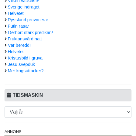
Vilken väckelse!
Sverige indraget
Helvetet
Ryssland provocerar
Putin rasar
Oerhört stark predikan!
Fruktansvärd natt
Var beredd!
Helvetet
Kristusbild i gruva
Jesu svepduk
Mer krigsattacker?
TIDSMASKIN
ANNONS: