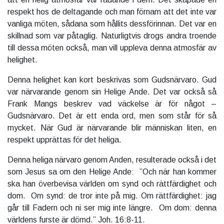
respekt hos de deltagande och man förnam att det inte var
vanliga möten, sådana som hållits dessförinnan. Det var en
skillnad som var påtaglig. Naturligtvis drogs andra troende
till dessa möten också, man vill uppleva denna atmosfär av
helighet.
Denna helighet kan kort beskrivas som Gudsnärvaro. Gud
var närvarande genom sin Helige Ande. Det var också så
Frank Mangs beskrev vad väckelse är för något –
Gudsnärvaro. Det är ett enda ord, men som står för så
mycket. När Gud är närvarande blir människan liten, en
respekt upprättas för det heliga.
Denna heliga närvaro genom Anden, resulterade också i det
som Jesus sa om den Helige Ande: ”Och när han kommer
ska han överbevisa världen om synd och rättfärdighet och
dom.
Om synd: de tror inte på mig.
Om rättfärdighet: jag
går till Fadern och ni ser mig inte längre.
Om dom: denna
världens furste är dömd.” Joh. 16:8-11.