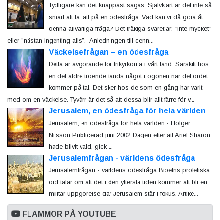
Tydligare kan det knappast sägas. Självklart är det inte så
smart att ta lätt på en ödesfråga. Vad kan vi då göra åt
denna allvarliga fråga? Det tråkiga svaret är: ”inte mycket”
eller ”nästan ingenting alls”. Anledningen till denn...
Väckelsefrågan – en ödesfråga
Detta är avgörande för frikyrkorna i vårt land. Särskilt hos
en del äldre troende tänds något i ögonen när det ordet
kommer på tal. Det sker hos de som en gång har varit
med om en väckelse. Tyvärr är det så att dessa blir allt färre för v...
Jerusalem, en ödesfråga för hela världen
Jerusalem, en ödesfråga för hela världen - Holger
Nilsson Publicerad juni 2002 Dagen efter att Ariel Sharon
hade blivit vald, gick ...
Jerusalemfrågan - världens ödesfråga
Jerusalemfrågan - världens ödesfråga Bibelns profetiska
ord talar om att det i den yttersta tiden kommer att bli en
militär uppgörelse där Jerusalem står i fokus. Artike...
FLAMMOR PÅ YOUTUBE