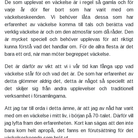
De som upplevat en väckelse är i regel så gamla och för
varje år dör fler bort som har varit med om
väckelseskeenden. Vi behöver låta dessa som har
erfarenhet av väckelse komma till tals och berätta vad
verklig väckelse är och om den atmosfär som då råder. Den
är mycket speciell och behöver upplevas för att riktigt
kunna förstå vad det handlar om. För de allra flesta är det
bara ett ord, när man möter begreppet väckelse.
Det är därför av vikt att vi i vår tid kan fånga upp vad
väckelse står för och vad det är. De som har erfarenhet av
detta glömmer aldrig det, detta är något så speciellt att
det skiljer sig från andra upplevelser och traditionell
verksamhet i församlingarna.
Att jag tar till orda i detta ämne, är att jag av nåd har varit
med om en väckelse i mitt liv, i början på 70-talet. Därför vill
jag lyfta fram den erfarenheten. Kort kan sägas att den inte
bara kom helt apropå, det fanns en förutsättning för det
väckelseskeende som bröt ut.