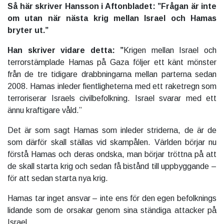
Så här skriver Hansson i Aftonbladet: ”Frågan är inte
om utan när nästa krig mellan Israel och Hamas
bryter ut.”
Han skriver vidare detta: ”
Krigen mellan Israel och
terrorstämplade Hamas på Gaza följer ett känt mönster
från de tre tidigare drabbningarna mellan parterna sedan
2008. Hamas inleder fientligheterna med ett raketregn som
terroriserar Israels civilbefolkning. Israel svarar med ett
ännu kraftigare våld.”
Det är som sagt Hamas som inleder striderna, de är de
som därför skall ställas vid skampålen. Världen börjar nu
förstå Hamas och deras ondska, man börjar tröttna på att
de skall starta krig och sedan få bistånd till uppbyggande –
för att sedan starta nya krig.
Hamas tar inget ansvar – inte ens för den egen befolknings
lidande som de orsakar genom sina ständiga attacker på
Israel.