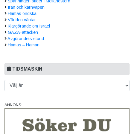
Spänningen stiger i Mellanöstern
Iran och kärnvapen
Hamas ondska
Världen väntar
Klargörande om Israel
GAZA-attacken
Avgörandets stund
Hamas – Haman
TIDSMASKIN
ANNONS: