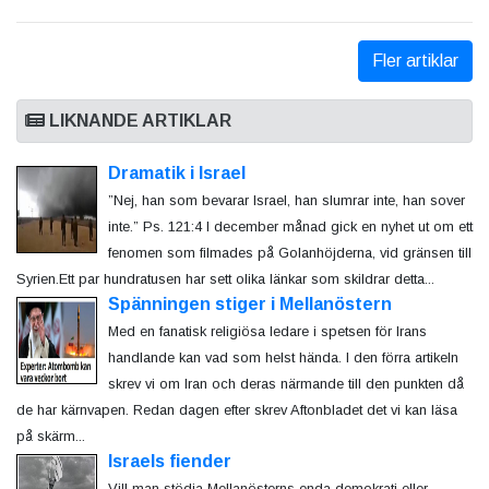
Fler artiklar
LIKNANDE ARTIKLAR
Dramatik i Israel
”Nej, han som bevarar Israel, han slumrar inte, han sover
inte.” Ps. 121:4 I december månad gick en nyhet ut om ett
fenomen som filmades på Golanhöjderna, vid gränsen till
Syrien.Ett par hundratusen har sett olika länkar som skildrar detta...
Spänningen stiger i Mellanöstern
Med en fanatisk religiösa ledare i spetsen för Irans
handlande kan vad som helst hända. I den förra artikeln
skrev vi om Iran och deras närmande till den punkten då
de har kärnvapen. Redan dagen efter skrev Aftonbladet det vi kan läsa
på skärm...
Israels fiender
Vill man stödja Mellanösterns enda demokrati eller