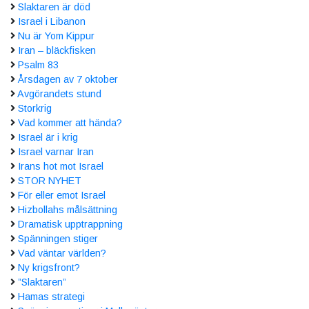
Slaktaren är död
Israel i Libanon
Nu är Yom Kippur
Iran – bläckfisken
Psalm 83
Årsdagen av 7 oktober
Avgörandets stund
Storkrig
Vad kommer att hända?
Israel är i krig
Israel varnar Iran
Irans hot mot Israel
STOR NYHET
För eller emot Israel
Hizbollahs målsättning
Dramatisk upptrappning
Spänningen stiger
Vad väntar världen?
Ny krigsfront?
”Slaktaren”
Hamas strategi