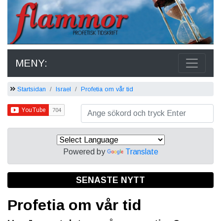
MENY:
Startsidan
Israel
Profetia om vår tid
Powered by
Translate
SENASTE NYTT
Profetia om vår tid