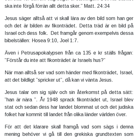
ska inte förgå förrän allt detta sker.” Matt. 24:34
Jesus säger alltså att vi skall lära av den bild som han ger
och det är bilden av fikonträdet. Detta träd är en bild på
Israel och dess folk. Det framgår genom exempelvis dessa
bibelställen: Hosea 9:10, Joel 1:7.
Även i Petrusapokalypsen från ca 135 e kr ställs frågan:
”Förstår du inte att fikonträdet är Israels hus?”
När man alltså ser vad som händer med fikonträdet, Israel,
att det bildligt ”spricker ut”, då kan vi vänta Jesus.
Jesus talar om sig själv och sin återkomst på detta sätt:
”han är nära ”. År 1948 sprack fikonträdet ut, Israel blev
stat och sedan dess har landet blommat ut och det judiska
folket har kommit till landet från olika länder världen över.
För att det klarare skall framgå vad som sägs i denna
mening behöver vi gå till den grekiska grundtexten som