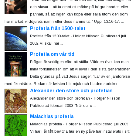
och slavar – att ta emot ett märke på högra handen eller
pannan, så att ingen kan köpa eller sälja utom den som
har märket, vilddjurets namn eller dess namns tal.” Upp. 13:16-17. ...
Profetia från 1500-talet
Profetia från 1500-talet - Holger Nilsson Publicerad juli
2002 Vi skall här ...
Profetia om vår tid
Frågan är verkligen värd att ställa. Världen över kan man
finna förkunnelsen om att vi lever i den sista generationen.
Detta grundas på vad Jesus säger: ”Lär av en jämförelse
med fikonträdet. Redan när kvisten blir mjuk och bladen spricker ...
Alexander den store och profetian
Alexander den store och profetian - Holger Nilsson
Publicerad februari 2003 ”När du, o ...
Malachias profetia
Malachias profetia - Holger Nilsson Publicerad juli 2005
Vi har i år fått bevittna hur en ny påve har installerats i sitt