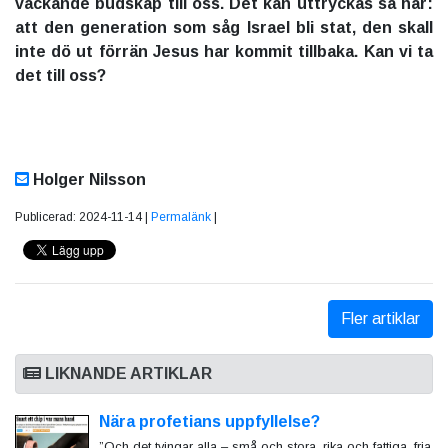
väckande budskap till oss. Det kan uttryckas så här:
att den generation som såg Israel bli stat, den skall
inte dö ut förrän Jesus har kommit tillbaka. Kan vi ta
det till oss?
Holger Nilsson
Publicerad: 2024-11-14 |
Permalänk
|
Fler artiklar
LIKNANDE ARTIKLAR
Nära profetians uppfyllelse?
”Och det tvingar alla – små och stora, rika och fattiga, fria