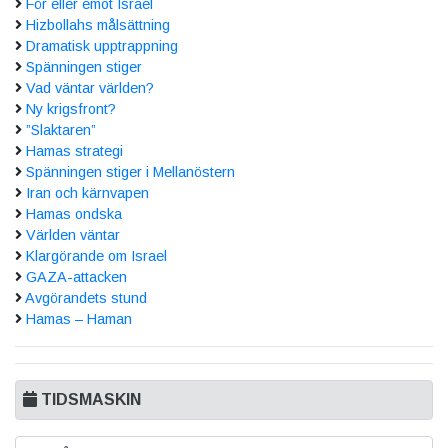
För eller emot Israel
Hizbollahs målsättning
Dramatisk upptrappning
Spänningen stiger
Vad väntar världen?
Ny krigsfront?
”Slaktaren”
Hamas strategi
Spänningen stiger i Mellanöstern
Iran och kärnvapen
Hamas ondska
Världen väntar
Klargörande om Israel
GAZA-attacken
Avgörandets stund
Hamas – Haman
TIDSMASKIN