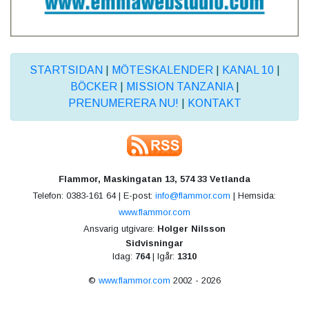
STARTSIDAN
|
MÖTESKALENDER
|
KANAL 10
|
BÖCKER
|
MISSION TANZANIA
|
PRENUMERERA NU!
|
KONTAKT
Flammor, Maskingatan 13, 574 33 Vetlanda
Telefon: 0383-161 64 | E-post:
info@flammor.com
| Hemsida:
www.flammor.com
Ansvarig utgivare:
Holger Nilsson
Sidvisningar
Idag:
764
| Igår:
1310
©
www.flammor.com
2002 - 2026