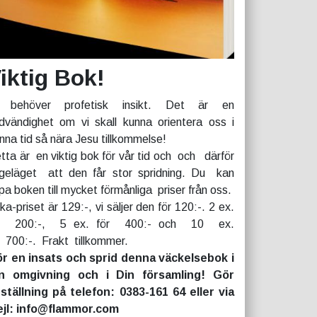
iktig Bok!
 behöver profetisk insikt. Det är en
dvändighet om vi skall kunna orientera oss i
nna tid så nära Jesu tillkommelse!
tta är en viktig bok för vår tid och och därför
geläget att den får stor spridning. Du kan
pa boken till mycket förmånliga priser från oss.
rka-priset är 129:-, vi säljer den för 120:-. 2 ex.
r 200:-, 5 ex. för 400:- och 10 ex.
r 700:-. Frakt tillkommer.
r en insats och sprid denna väckelsebok i
n omgivning och i Din församling! Gör
ställning på telefon: 0383-161 64 eller via
jl: info@flammor.com