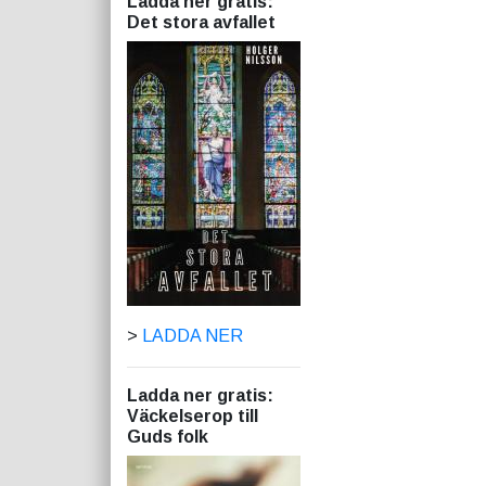
Ladda ner gratis:
Det stora avfallet
>
LADDA NER
Ladda ner gratis:
Väckelserop till
Guds folk