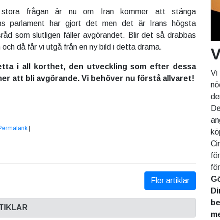
 stora frågan är nu om Iran kommer att stänga
ns parlament har gjort det men det är Irans högsta
sråd som slutligen fäller avgörandet. Blir det så drabbas
och då får vi utgå från en ny bild i detta drama.
V
etta i all korthet, den utveckling som efter dessa
Vi
 att bli avgörande. Vi behöver nu förstå allvaret!
nö
de
De
an
Permalänk
|
kö
Ci
fö
fö
Gö
Fler artiklar
Di
be
TIKLAR
me