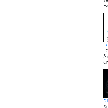
Ve
fö
L
LO
ÅS
On
Di
St