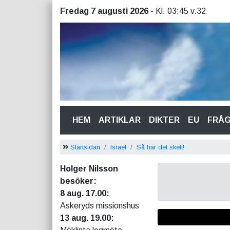
Fredag 7 augusti 2026
- Kl. 03:45 v.32
(CURRENT)
HEM
ARTIKLAR
DIKTER
EU
FRÅ
Startsidan
Israel
Så har det skett!
Holger Nilsson
besöker:
8 aug. 17.00:
Askeryds missionshus
13 aug. 19.00: