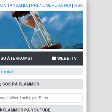
ION TANZANIA
|
PRENUMERERA NU!
|
RSS
ESU ÅTERKOMST
WEBB-TV
 inte mat!
SÖK PÅ FLAMMOR
FLAMMOR PÅ YOUTUBE