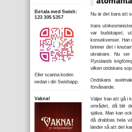
Betala med Swish
:
Nu är det bara att s
123 305 5357
Irans utrikesminist
var budskapet, u
konsekvenser. Han r
brinner det i knuta
ukrainare. Nu ser
Rysslands krigförin
vilken ondskans sop
Eller scanna koden
Ondskans axelmak
nedan i din Swishapp.
förvånande.
Vakna!
Väljer Iran att gå i
området, då blir d
själva. Man kan oc
då drabbas hela vär
länder så att det 