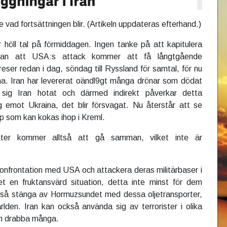
e vad fortsättningen blir. (Artikeln uppdateras efterhand.)
er höll tal på förmiddagen. Ingen tanke på att kapitulera
tan att USA:s attack kommer att få långtgående
eser redan i dag, söndag till Ryssland för samtal, för nu
rna. Iran har levererat oändl9gt många drönar som dödat
 sig Iran hotat och därmed indirekt påverkar detta
g emot Ukraina, det blir försvagat. Nu återstår att se
p som kan kokas ihop i Kreml.
ter kommer alltså att gå samman, vilket inte är
 konfrontation med USA och attackera deras militärbaser i
et en fruktansvärd situation, detta inte minst för dem
kså stänga av Hormuzsundet med dessa oljetransporter,
lden. Iran kan också använda sig av terrorister i olika
kan drabba många.