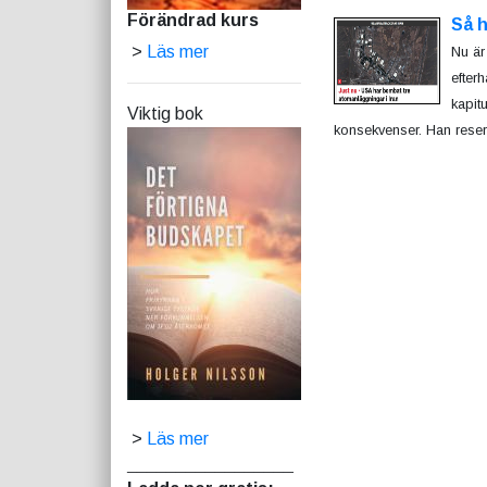
Förändrad kurs
Så h
>
Läs mer
Nu är 
efter
kapit
Viktig bok
konsekvenser. Han reser 
>
Läs mer
_________________