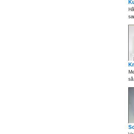
Ku
Hå
sa
K
Me
så 
So