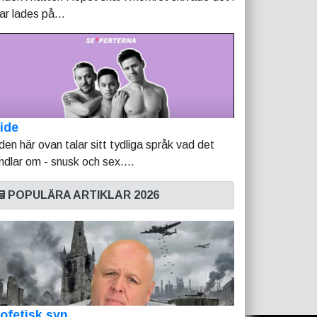
tar lades på...
ide
lden här ovan talar sitt tydliga språk vad det
ndlar om - snusk och sex....
POPULÄRA ARTIKLAR 2026
ofetisk syn