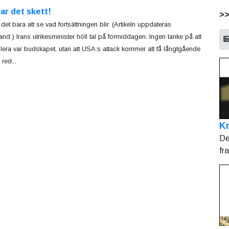
ar det skett!
>
det bara att se vad fortsättningen blir. (Artikeln uppdateras
hand.) Irans utrikesminister höll tal på förmiddagen. Ingen tanke på att
ulera var budskapet, utan att USA:s attack kommer att få långtgående
red...
Kr
De
fr