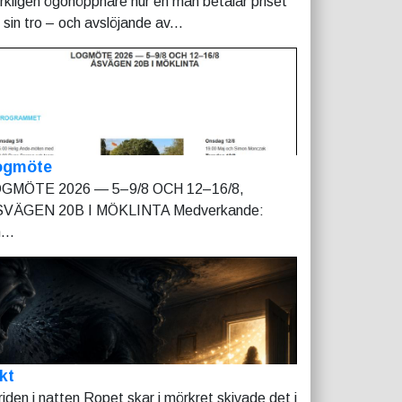
rkligen ögonöppnare hur en man betalar priset
r sin tro – och avslöjande av...
ogmöte
GMÖTE 2026 — 5–9/8 OCH 12–16/8,
VÄGEN 20B I MÖKLINTA Medverkande:
...
kt
riden i natten Ropet skar i mörkret skivade det i