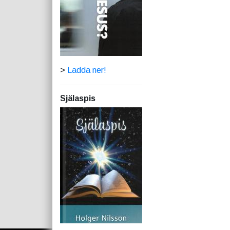
>
Ladda ner!
Själaspis