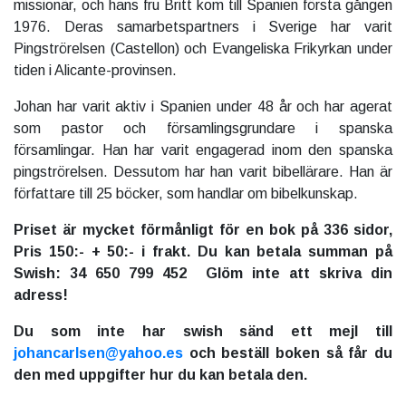
missionär, och hans fru Britt kom till Spanien första gången
1976. Deras samarbetspartners i Sverige har varit
Pingströrelsen (Castellon) och Evangeliska Frikyrkan under
tiden i Alicante-provinsen.
Johan har varit aktiv i Spanien under 48 år och har agerat
som pastor och församlingsgrundare i spanska
församlingar. Han har varit engagerad inom den spanska
pingströrelsen. Dessutom har han varit bibellärare. Han är
författare till 25 böcker, som handlar om bibelkunskap.
Priset är mycket förmånligt för en bok på 336 sidor,
Pris 150:- + 50:- i frakt. Du kan betala summan på
Swish: 34 650 799 452 Glöm inte att skriva din
adress!
Du som inte har swish sänd ett mejl till
johancarlsen@yahoo.es
och beställ boken så får du
den med uppgifter hur du kan betala den.