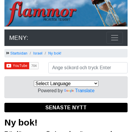
MENY:
Startsidan
Israel
Ny bok!
Powered by
Translate
SENASTE NYTT
Ny bok!