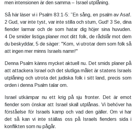
men intensionen är den samma – Israel utplåning.
Så här läser vi i Psalm 83:1-5: ”En sång, en psalm av Asaf.
2 Gud, var inte tyst, var inte stilla och stum, Gud! 3 Se, dina
fiender larmar och de som hatar dig höjer sina huvuden.
4 De smider listiga planer mot ditt folk, de rådslår mot dem
du beskyddar, 5 de säger: "Kom, vi utrotar dem som folk så
att ingen mer minns Israels namn!"
Denna Psalm känns mycket aktuell nu. Det smids planer på
att attackera Israel och det slutliga målet är statens Israels
utplåning och utrota det judiska folk i sitt land, precis som
orden i denna Psalm talar om.
Israel utkämpar nu ett krig på sju fronter. Det är emot
fiender som önskar att Israel skall utplånas. Vi behöver ha
förståelse för Israels kamp och vad den gäller. Om vi har
det så kan vi inte ställas oss på Israels fienders sida i
konflikten som nu pågår.