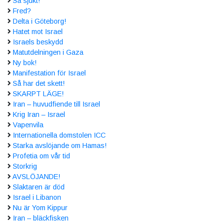
Så sjukt!
Fred?
Delta i Göteborg!
Hatet mot Israel
Israels beskydd
Matutdelningen i Gaza
Ny bok!
Manifestation för Israel
Så har det skett!
SKARPT LÄGE!
Iran – huvudfiende till Israel
Krig Iran – Israel
Vapenvila
Internationella domstolen ICC
Starka avslöjande om Hamas!
Profetia om vår tid
Storkrig
AVSLÖJANDE!
Slaktaren är död
Israel i Libanon
Nu är Yom Kippur
Iran – bläckfisken