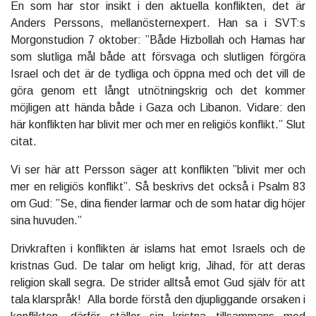
En som har stor insikt i den aktuella konflikten, det är
Anders Perssons, mellanösternexpert. Han sa i SVT:s
Morgonstudion 7 oktober: ”Både Hizbollah och Hamas har
som slutliga mål både att försvaga och slutligen förgöra
Israel och det är de tydliga och öppna med och det vill de
göra genom ett långt utnötningskrig och det kommer
möjligen att hända både i Gaza och Libanon. Vidare: den
här konflikten har blivit mer och mer en religiös konflikt.” Slut
citat.
Vi ser här att Persson säger att konflikten ”blivit mer och
mer en religiös konflikt”. Så beskrivs det också i Psalm 83
om Gud: ”Se, dina fiender larmar och de som hatar dig höjer
sina huvuden.”
Drivkraften i konflikten är islams hat emot Israels och de
kristnas Gud. De talar om heligt krig, Jihad, för att deras
religion skall segra. De strider alltså emot Gud själv för att
tala klarspråk! Alla borde förstå den djupliggande orsaken i