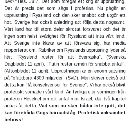
dem.”
Hes. 38:7. Det som föregår ett krig är upprustning.
Det är precis det som sägs i profetian. Nu pågår en
upprustning i Ryssland och den sker snabbt och utgör ett
hot. Sverige har också anledning att följa detta nogsamt.
Vårt land har till stora delar skrotat försvaret och det är
ingen som helst svårighet för Ryssland att inta vårt land.
Att Sverige inte klarar av att försvara sig, har media
rapporterat om. Rubriker om Rysslands upprusning lyder så
här: ”Ryssland rustar för att överraska”. (Svenska
Dagbladet 11 april). ”Putin rustar armén för snabba anfall”.
(Aftonbladet 11 april). Upprustningen är en enorm satsning
på ”ofattbara 4300 miljarder” (SvD). Man skriver också att
detta kan ”få konsekvenser för Sverige”. Vi har också blivit
profetiskt varnade i vårt land. Än tydligare är varningen från
profeten Hesekiel om ett anfall mot Israel, där två kapitel
ägnas åt detta.
Vad som nu sker bådar inte gott, det
kan förebåda Gogs härnadståg. Profetisk vaksamhet
behövs!