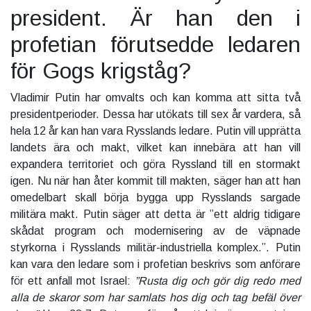
president. Är han den i
profetian förutsedde ledaren
för Gogs krigståg?
Vladimir Putin har omvalts och kan komma att sitta två
presidentperioder. Dessa har utökats till sex år vardera, så
hela 12 år kan han vara Rysslands ledare. Putin vill upprätta
landets ära och makt, vilket kan innebära att han vill
expandera territoriet och göra Ryssland till en stormakt
igen. Nu när han åter kommit till makten, säger han att han
omedelbart skall börja bygga upp Rysslands sargade
militära makt. Putin säger att detta är ”ett aldrig tidigare
skådat program och modernisering av de väpnade
styrkorna i Rysslands militär-industriella komplex.”. Putin
kan vara den ledare som i profetian beskrivs som anförare
för ett anfall mot Israel:
”Rusta dig och gör dig redo med
alla de skaror som har samlats hos dig och tag befäl över