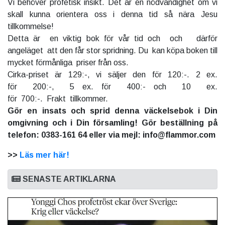
Vi behöver profetisk insikt. Det är en nödvändighet om vi
skall kunna orientera oss i denna tid så nära Jesu
tillkommelse!
Detta är en viktig bok för vår tid och och därför
angeläget att den får stor spridning. Du kan köpa boken till
mycket förmånliga priser från oss.
Cirka-priset är 129:-, vi säljer den för 120:-. 2 ex.
för 200:-, 5 ex. för 400:- och 10 ex.
för 700:-. Frakt tillkommer.
Gör en insats och sprid denna väckelsebok i Din
omgivning och i Din församling! Gör beställning på
telefon: 0383-161 64 eller via mejl: info@flammor.com
>>
Läs mer här!
SENASTE ARTIKLARNA