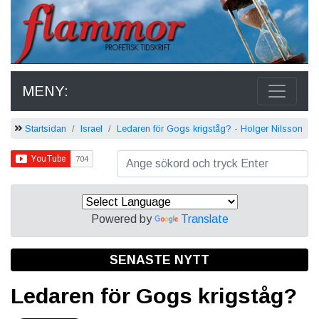
MENY:
Startsidan
Israel
Ledaren för Gogs krigståg? - Holger Nilsson
Powered by
Translate
SENASTE NYTT
Ledaren för Gogs krigståg?