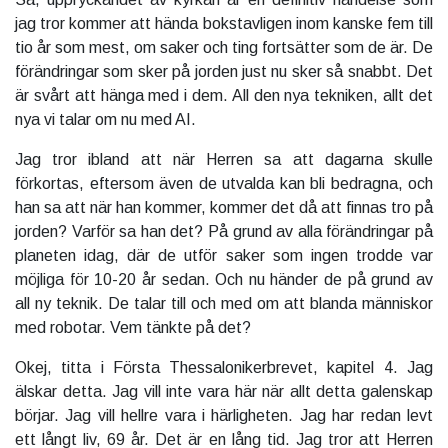
jag tror kommer att hända bokstavligen inom kanske fem till
tio år som mest, om saker och ting fortsätter som de är. De
förändringar som sker på jorden just nu sker så snabbt. Det
är svårt att hänga med i dem. All den nya tekniken, allt det
nya vi talar om nu med AI.
Jag tror ibland att när Herren sa att dagarna skulle
förkortas, eftersom även de utvalda kan bli bedragna, och
han sa att när han kommer, kommer det då att finnas tro på
jorden? Varför sa han det? På grund av alla förändringar på
planeten idag, där de utför saker som ingen trodde var
möjliga för 10-20 år sedan. Och nu händer de på grund av
all ny teknik. De talar till och med om att blanda människor
med robotar. Vem tänkte på det?
Okej, titta i Första Thessalonikerbrevet, kapitel 4. Jag
älskar detta. Jag vill inte vara här när allt detta galenskap
börjar. Jag vill hellre vara i härligheten. Jag har redan levt
ett långt liv, 69 år. Det är en lång tid. Jag tror att Herren