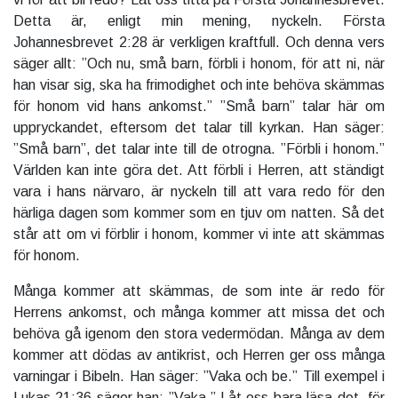
Detta är, enligt min mening, nyckeln. Första
Johannesbrevet 2:28 är verkligen kraftfull. Och denna vers
säger allt: ”Och nu, små barn, förbli i honom, för att ni, när
han visar sig, ska ha frimodighet och inte behöva skämmas
för honom vid hans ankomst.” ”Små barn” talar här om
uppryckandet, eftersom det talar till kyrkan. Han säger:
”Små barn”, det talar inte till de otrogna. ”Förbli i honom.”
Världen kan inte göra det. Att förbli i Herren, att ständigt
vara i hans närvaro, är nyckeln till att vara redo för den
härliga dagen som kommer som en tjuv om natten. Så det
står att om vi förblir i honom, kommer vi inte att skämmas
för honom.
Många kommer att skämmas, de som inte är redo för
Herrens ankomst, och många kommer att missa det och
behöva gå igenom den stora vedermödan. Många av dem
kommer att dödas av antikrist, och Herren ger oss många
varningar i Bibeln. Han säger: ”Vaka och be.” Till exempel i
Lukas 21:36 säger han: ”Vaka.” Låt oss bara läsa det, för