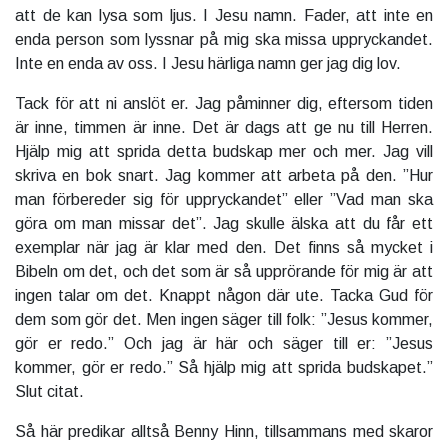
att de kan lysa som ljus. I Jesu namn. Fader, att inte en
enda person som lyssnar på mig ska missa uppryckandet.
Inte en enda av oss. I Jesu härliga namn ger jag dig lov.
Tack för att ni anslöt er. Jag påminner dig, eftersom tiden
är inne, timmen är inne. Det är dags att ge nu till Herren.
Hjälp mig att sprida detta budskap mer och mer. Jag vill
skriva en bok snart. Jag kommer att arbeta på den. ”Hur
man förbereder sig för uppryckandet” eller ”Vad man ska
göra om man missar det”. Jag skulle älska att du får ett
exemplar när jag är klar med den. Det finns så mycket i
Bibeln om det, och det som är så upprörande för mig är att
ingen talar om det. Knappt någon där ute. Tacka Gud för
dem som gör det. Men ingen säger till folk: ”Jesus kommer,
gör er redo.” Och jag är här och säger till er: ”Jesus
kommer, gör er redo.” Så hjälp mig att sprida budskapet.”
Slut citat.
Så här predikar alltså Benny Hinn, tillsammans med skaror