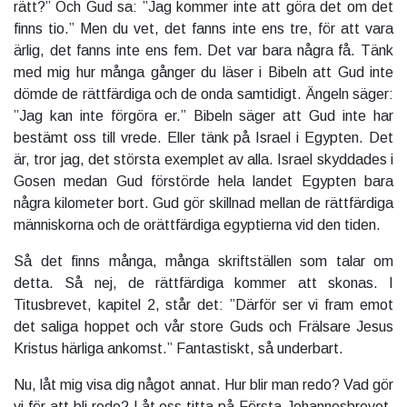
rätt?” Och Gud sa: ”Jag kommer inte att göra det om det
finns tio.” Men du vet, det fanns inte ens tre, för att vara
ärlig, det fanns inte ens fem. Det var bara några få. Tänk
med mig hur många gånger du läser i Bibeln att Gud inte
dömde de rättfärdiga och de onda samtidigt. Ängeln säger:
”Jag kan inte förgöra er.” Bibeln säger att Gud inte har
bestämt oss till vrede. Eller tänk på Israel i Egypten. Det
är, tror jag, det största exemplet av alla. Israel skyddades i
Gosen medan Gud förstörde hela landet Egypten bara
några kilometer bort. Gud gör skillnad mellan de rättfärdiga
människorna och de orättfärdiga egyptierna vid den tiden.
Så det finns många, många skriftställen som talar om
detta. Så nej, de rättfärdiga kommer att skonas. I
Titusbrevet, kapitel 2, står det: ”Därför ser vi fram emot
det saliga hoppet och vår store Guds och Frälsare Jesus
Kristus härliga ankomst.” Fantastiskt, så underbart.
Nu, låt mig visa dig något annat. Hur blir man redo? Vad gör
vi för att bli redo? Låt oss titta på Första Johannesbrevet.