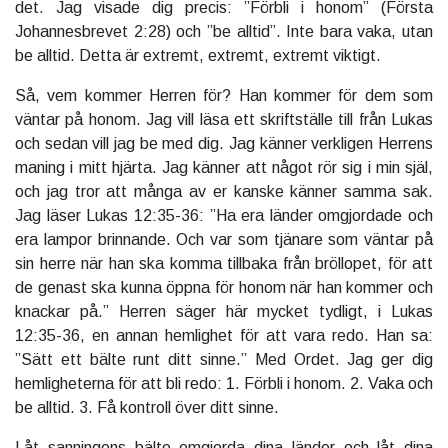
det. Jag visade dig precis: ”Förbli i honom” (Första
Johannesbrevet 2:28) och ”be alltid”. Inte bara vaka, utan
be alltid. Detta är extremt, extremt, extremt viktigt.
Så, vem kommer Herren för? Han kommer för dem som
väntar på honom. Jag vill läsa ett skriftställe till från Lukas
och sedan vill jag be med dig. Jag känner verkligen Herrens
maning i mitt hjärta. Jag känner att något rör sig i min själ,
och jag tror att många av er kanske känner samma sak.
Jag läser Lukas 12:35-36: ”Ha era länder omgjordade och
era lampor brinnande. Och var som tjänare som väntar på
sin herre när han ska komma tillbaka från bröllopet, för att
de genast ska kunna öppna för honom när han kommer och
knackar på.” Herren säger här mycket tydligt, i Lukas
12:35-36, en annan hemlighet för att vara redo. Han sa:
”Sätt ett bälte runt ditt sinne.” Med Ordet. Jag ger dig
hemligheterna för att bli redo: 1. Förbli i honom. 2. Vaka och
be alltid. 3. Få kontroll över ditt sinne.
Låt sanningens bälte omgjorda dina länder och låt dina