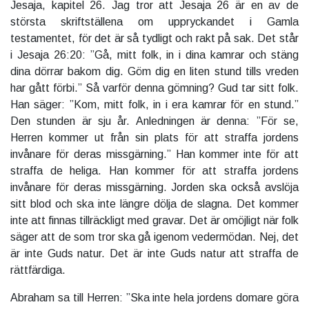
Jesaja, kapitel 26. Jag tror att Jesaja 26 är en av de
största skriftställena om uppryckandet i Gamla
testamentet, för det är så tydligt och rakt på sak. Det står
i Jesaja 26:20: ”Gå, mitt folk, in i dina kamrar och stäng
dina dörrar bakom dig. Göm dig en liten stund tills vreden
har gått förbi.” Så varför denna gömning? Gud tar sitt folk.
Han säger: ”Kom, mitt folk, in i era kamrar för en stund.”
Den stunden är sju år. Anledningen är denna: ”För se,
Herren kommer ut från sin plats för att straffa jordens
invånare för deras missgärning.” Han kommer inte för att
straffa de heliga. Han kommer för att straffa jordens
invånare för deras missgärning. Jorden ska också avslöja
sitt blod och ska inte längre dölja de slagna. Det kommer
inte att finnas tillräckligt med gravar. Det är omöjligt när folk
säger att de som tror ska gå igenom vedermödan. Nej, det
är inte Guds natur. Det är inte Guds natur att straffa de
rättfärdiga.
Abraham sa till Herren: ”Ska inte hela jordens domare göra