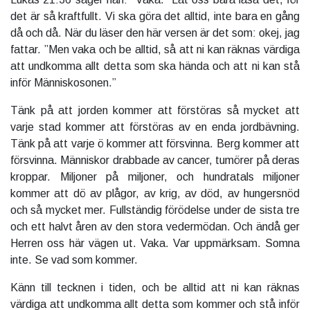
det är så kraftfullt. Vi ska göra det alltid, inte bara en gång
då och då. När du läser den här versen är det som: okej, jag
fattar. ”Men vaka och be alltid, så att ni kan räknas värdiga
att undkomma allt detta som ska hända och att ni kan stå
inför Människosonen.”
Tänk på att jorden kommer att förstöras så mycket att
varje stad kommer att förstöras av en enda jordbävning.
Tänk på att varje ö kommer att försvinna. Berg kommer att
försvinna. Människor drabbade av cancer, tumörer på deras
kroppar. Miljoner på miljoner, och hundratals miljoner
kommer att dö av plågor, av krig, av död, av hungersnöd
och så mycket mer. Fullständig förödelse under de sista tre
och ett halvt åren av den stora vedermödan. Och ändå ger
Herren oss här vägen ut. Vaka. Var uppmärksam. Somna
inte. Se vad som kommer.
Känn till tecknen i tiden, och be alltid att ni kan räknas
värdiga att undkomma allt detta som kommer och stå inför