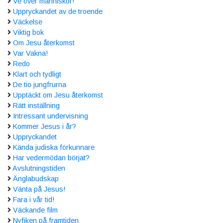
Ve över människor!
Uppryckandet av de troende
Väckelse
Viktig bok
Om Jesu återkomst
Var Vakna!
Redo
Klart och tydligt
De tio jungfrurna
Upptäckt om Jesu återkomst
Rätt inställning
Intressant undervisning
Kommer Jesus i år?
Uppryckandet
Kända judiska förkunnare
Har vedermödan börjat?
Avslutningstiden
Änglabudskap
Vänta på Jesus!
Fara i vår tid!
Väckande film
Nyfiken på framtiden