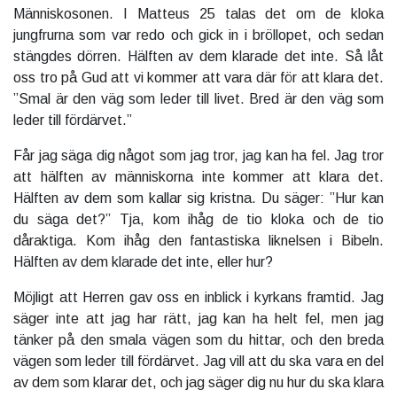
Människosonen. I Matteus 25 talas det om de kloka
jungfrurna som var redo och gick in i bröllopet, och sedan
stängdes dörren. Hälften av dem klarade det inte. Så låt
oss tro på Gud att vi kommer att vara där för att klara det.
”Smal är den väg som leder till livet. Bred är den väg som
leder till fördärvet.”
Får jag säga dig något som jag tror, jag kan ha fel. Jag tror
att hälften av människorna inte kommer att klara det.
Hälften av dem som kallar sig kristna. Du säger: ”Hur kan
du säga det?” Tja, kom ihåg de tio kloka och de tio
dåraktiga. Kom ihåg den fantastiska liknelsen i Bibeln.
Hälften av dem klarade det inte, eller hur?
Möjligt att Herren gav oss en inblick i kyrkans framtid. Jag
säger inte att jag har rätt, jag kan ha helt fel, men jag
tänker på den smala vägen som du hittar, och den breda
vägen som leder till fördärvet. Jag vill att du ska vara en del
av dem som klarar det, och jag säger dig nu hur du ska klara