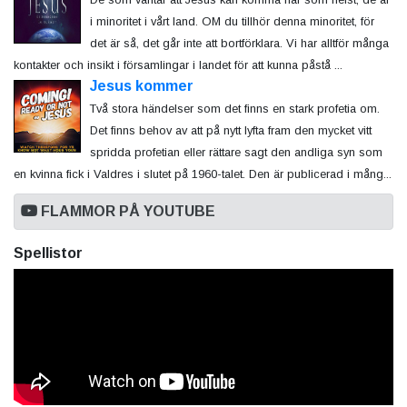
i minoritet i vårt land. OM du tillhör denna minoritet, för
det är så, det går inte att bortförklara. Vi har alltför många
kontakter och insikt i församlingar i landet för att kunna påstå ...
Jesus kommer
Två stora händelser som det finns en stark profetia om.
Det finns behov av att på nytt lyfta fram den mycket vitt
spridda profetian eller rättare sagt den andliga syn som
en kvinna fick i Valdres i slutet på 1960-talet. Den är publicerad i mång...
FLAMMOR PÅ YOUTUBE
Spellistor