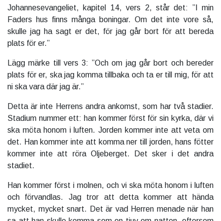
Johannesevangeliet, kapitel 14, vers 2, står det: ”I min
Faders hus finns många boningar. Om det inte vore så,
skulle jag ha sagt er det, för jag går bort för att bereda
plats för er.”
Lägg märke till vers 3: ”Och om jag går bort och bereder
plats för er, ska jag komma tillbaka och ta er till mig, för att
ni ska vara där jag är.”
Detta är inte Herrens andra ankomst, som har två stadier.
Stadium nummer ett: han kommer först för sin kyrka, där vi
ska möta honom i luften. Jorden kommer inte att veta om
det. Han kommer inte att komma ner till jorden, hans fötter
kommer inte att röra Oljeberget. Det sker i det andra
stadiet.
Han kommer först i molnen, och vi ska möta honom i luften
och förvandlas. Jag tror att detta kommer att hända
mycket, mycket snart. Det är vad Herren menade när han
sa att han skulle komma som en tjuv om natten, eftersom