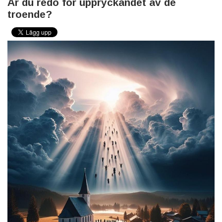
Är du redo för uppryckandet av de
troende?