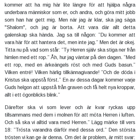
kommer att ha mig här lite längre för att hjälpa några
underbara människor som er, och andra, och göra mitt jobb
som han har gett mig. Men när jag är klar, ska jag säga
"Shalom", och jag är borta. Att vara där allt detta
galenskap ska hända. Jag sa till någon: ”Du kommer att
vara här för att hantera det, men inte jag.” Men det är okej.
Titta nu på vad som står: ”Ty Herren själv ska stiga ner från
himlen med ett rop.” Åh, hur jag väntar på den dagen. ”Med
ett rop, med en ärkeängels röst och med Guds basun.”
Vilken entré! Vilken härlig tillkännagivande! ”Och de döda i
Kristus ska uppstå först.” En av dessa dagar kommer varje
Guds helgon att uppstå från graven och få helt nya kroppar,
allt i ett ögonblicks blink.”
Därefter ska vi som lever och är kvar ryckas upp
tillsammans med dem i molnen för att möta Herren i luften.
Och så ska vi alltid vara med Herren.” Lägg märke till vers
18: ”Trösta varandra därför med dessa ord.” Den största
trösten vi kan ge är denna. Om det är problem, är mitt svar: