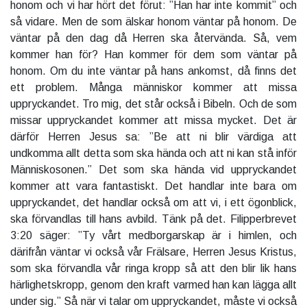
honom och vi har hört det förut: ”Han har inte kommit” och
så vidare. Men de som älskar honom väntar på honom. De
väntar på den dag då Herren ska återvända. Så, vem
kommer han för? Han kommer för dem som väntar på
honom. Om du inte väntar på hans ankomst, då finns det
ett problem. Många människor kommer att missa
uppryckandet. Tro mig, det står också i Bibeln. Och de som
missar uppryckandet kommer att missa mycket. Det är
därför Herren Jesus sa: ”Be att ni blir värdiga att
undkomma allt detta som ska hända och att ni kan stå inför
Människosonen.” Det som ska hända vid uppryckandet
kommer att vara fantastiskt. Det handlar inte bara om
uppryckandet, det handlar också om att vi, i ett ögonblick,
ska förvandlas till hans avbild. Tänk på det. Filipperbrevet
3:20 säger: ”Ty vårt medborgarskap är i himlen, och
därifrån väntar vi också vår Frälsare, Herren Jesus Kristus,
som ska förvandla vår ringa kropp så att den blir lik hans
härlighetskropp, genom den kraft varmed han kan lägga allt
under sig.” Så när vi talar om uppryckandet, måste vi också