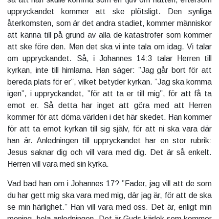
uppryckandet kommer att ske plötsligt. Den synliga
återkomsten, som är det andra stadiet, kommer människor
att känna till på grund av alla de katastrofer som kommer
att ske före den. Men det ska vi inte tala om idag. Vi talar
om uppryckandet. Så, i Johannes 14:3 talar Herren till
kyrkan, inte till himlarna. Han säger: ”Jag går bort för att
bereda plats för er”, vilket betyder kyrkan. ”Jag ska komma
igen”, i uppryckandet, ”för att ta er till mig”, för att få ta
emot er. Så detta har inget att göra med att Herren
kommer för att döma världen i det här skedet. Han kommer
för att ta emot kyrkan till sig själv, för att ni ska vara där
han är. Anledningen till uppryckandet har en stor rubrik:
Jesus saknar dig och vill vara med dig. Det är så enkelt.
Herren vill vara med sin kyrka.
Vad bad han om i Johannes 17? ”Fader, jag vill att de som
du har gett mig ska vara med mig, där jag är, för att de ska
se min härlighet.” Han vill vara med oss. Det är, enligt min
mening, hela anledningen. Det är Guds kärlek som kommer