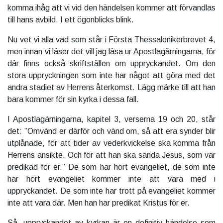
komma ihåg att vi vid den händelsen kommer att förvandlas
till hans avbild. I ett ögonblicks blink.
Nu vet vi alla vad som står i Första Thessalonikerbrevet 4,
men innan vi läser det vill jag läsa ur Apostlagärningarna, för
där finns också skriftställen om uppryckandet. Om den
stora uppryckningen som inte har något att göra med det
andra stadiet av Herrens återkomst. Lägg märke till att han
bara kommer för sin kyrka i dessa fall.
I Apostlagärningarna, kapitel 3, verserna 19 och 20, står
det: ”Omvänd er därför och vänd om, så att era synder blir
utplånade, för att tider av vederkvickelse ska komma från
Herrens ansikte. Och för att han ska sända Jesus, som var
predikad för er.” De som har hört evangeliet, de som inte
har hört evangeliet kommer inte att vara med i
uppryckandet. De som inte har trott på evangeliet kommer
inte att vara där. Men han har predikat Kristus för er.
Så, uppryckandet av kyrkan är en definitiv händelse som