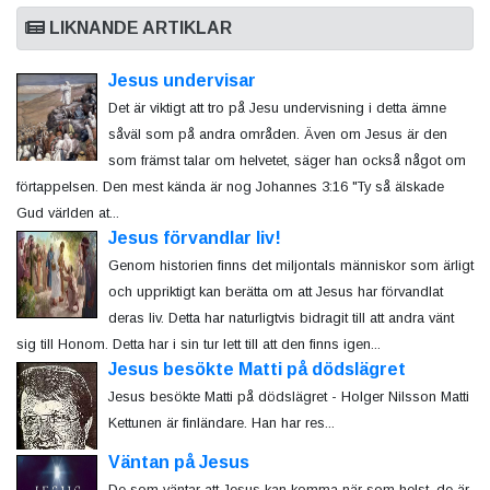
LIKNANDE ARTIKLAR
Jesus undervisar
Det är viktigt att tro på Jesu undervisning i detta ämne
såväl som på andra områden. Även om Jesus är den
som främst talar om helvetet, säger han också något om
förtappelsen. Den mest kända är nog Johannes 3:16 "Ty så älskade
Gud världen at...
Jesus förvandlar liv!
Genom historien finns det miljontals människor som ärligt
och uppriktigt kan berätta om att Jesus har förvandlat
deras liv. Detta har naturligtvis bidragit till att andra vänt
sig till Honom. Detta har i sin tur lett till att den finns igen...
Jesus besökte Matti på dödslägret
Jesus besökte Matti på dödslägret - Holger Nilsson Matti
Kettunen är finländare. Han har res...
Väntan på Jesus
De som väntar att Jesus kan komma när som helst, de är