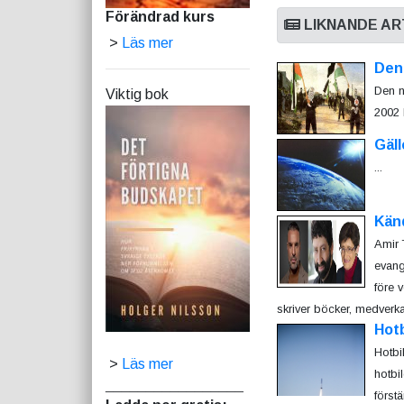
Förändrad kurs
LIKNANDE AR
>
Läs mer
Den 
Den n
Viktig bok
2002 B
Gäll
...
Kän
Amir 
evang
före 
skriver böcker, medverkar
Hotb
Hotbi
>
Läs mer
hotbi
_________________
först