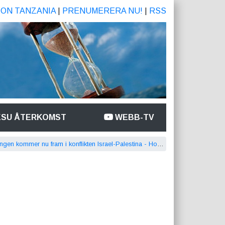
ION TANZANIA
|
PRENUMERERA NU!
|
RSS
ESU ÅTERKOMST
WEBB-TV
gen kommer nu fram i konflikten Israel-Palestina - Holger Nilsson