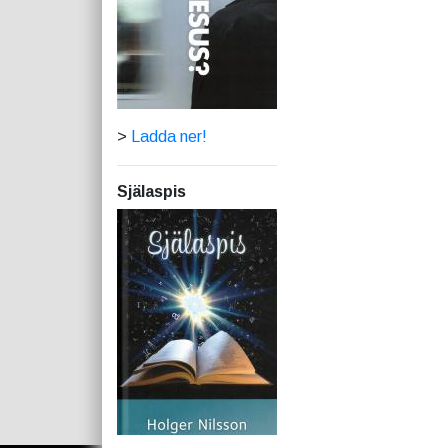
>
Ladda ner!
Själaspis