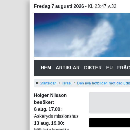
Fredag 7 augusti 2026
- Kl. 23:47 v.32
(CURRENT)
HEM
ARTIKLAR
DIKTER
EU
FRÅ
Startsidan
Israel
Den nya hotbilden mot det judi
Holger Nilsson
besöker:
8 aug. 17.00:
Askeryds missionshus
13 aug. 19.00: