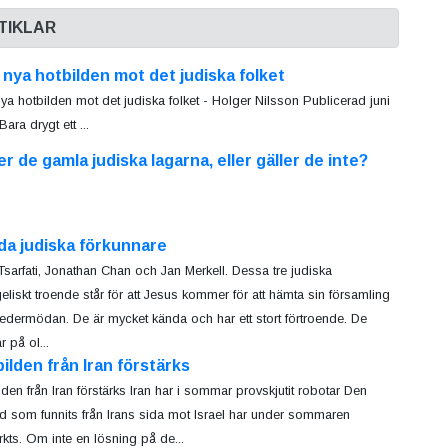
TIKLAR
nya hotbilden mot det judiska folket
ya hotbilden mot det judiska folket - Holger Nilsson Publicerad juni
ara drygt ett ...
er de gamla judiska lagarna, eller gäller de inte?
da judiska förkunnare
Tsarfati, Jonathan Chan och Jan Merkell. Dessa tre judiska
eliskt troende står för att Jesus kommer för att hämta sin församling
vedermödan. De är mycket kända och har ett stort förtroende. De
 på ol...
ilden från Iran förstärks
lden från Iran förstärks Iran har i sommar provskjutit robotar Den
ld som funnits från Irans sida mot Israel har under sommaren
ärkts. Om inte en lösning på de...