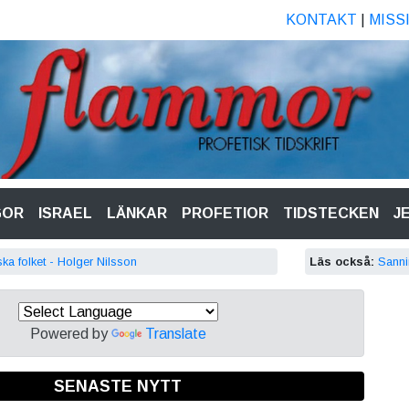
KONTAKT
|
MISS
GOR
ISRAEL
LÄNKAR
PROFETIOR
TIDSTECKEN
J
ska folket - Holger Nilsson
Läs också:
Sannin
Powered by
Translate
SENASTE NYTT