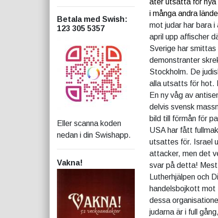
åter utsatta för nya
i många andra lände
Betala med Swish
:
mot judar har bara i 
123 305 5357
april upp affischer 
Sverige har smittas
demonstranter skrek u
Stockholm. De judis
alla utsatts för hot.
En ny våg av antise
delvis svensk massme
bild till förmån för 
Eller scanna koden
USA har fått fullma
nedan i din Swishapp.
utsattes för. Israel 
attacker, men det v
Vakna!
svar på detta! Mest 
Lutherhjälpen och Di
handelsbojkott mot I
dessa organisatione
judarna är i full gån