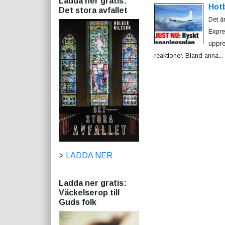
Ladda ner gratis:
Hot
Det stora avfallet
Det är
Expre
uppre
reaktioner. Bland anna...
>
LADDA NER
Ladda ner gratis:
Väckelserop till
Guds folk