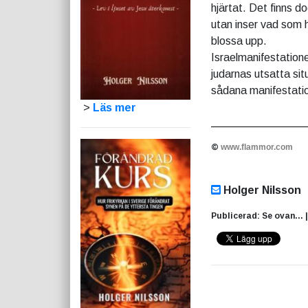
hjärtat. Det finns d
utan inser vad som h
blossa upp.
Israelmanifestatione
judarnas utsatta sit
sådana manifestati
>
Läs mer
©
www.flammor.com
Holger Nilsson
Publicerad: Se ovan... 