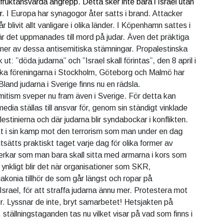
 fruktansvärda angrepp. Detta sker inte bara i Israel utan
r.
I Europa har synagogor åter satts i brand. Attacker
år blivit allt vanligare i olika länder. I Köpenhamn sattes i
där det uppmanades till mord på judar. Även det präktiga
 ner av dessa antisemitiska stämningar. Propalestinska
t: ”döda judarna” och ”Israel skall förintas”, den 8 april i
ka föreningarna i Stockholm, Göteborg och Malmö har
 Bland judarna i Sverige finns nu en rädsla.
mitism sveper nu fram även i Sverige. För detta kan
dia ställas till ansvar för, genom sin ständigt vinklade
palestinierna och där judarna blir syndabockar i konflikten.
kt i sin kamp mot den terrorism som man under en dag
utsätts praktiskt taget varje dag för olika former av
erkar som man bara skall sitta med armarna i kors som
ynkligt blir det när organisationer som SKR,
akonia tillhör de som går längst och ropar på
srael, för att straffa judarna ännu mer. Protestera mot
r. Lyssnar de inte, bryt samarbetet! Hetsjakten på
g, ställningstaganden tas nu vilket visar på vad som finns i