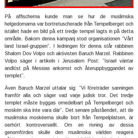
På affischerna kunde man se hur de muslimska
helgedomarna var bortretuscherade från Tempelberget och
istället hade en bild på ett tredje tempel lagts in på detta
område. Bakom denna kampanj stod organisationen ”Vårt
land Israel-gruppen”. I ledningen för denna står rabbinen
Shalom Dov Volpo och aktivisten Baruch Marzel. Rabbinen
Volpo säger i artikeln i Jerusalem Post: ”Israel väntar
andlöst på Messias ankomst och återuppbyggandet av
templet”.
Även Baruch Marzel uttalar sig: ”Vi företräder sanningen
framför alla och säger vad varje judisk tror. Det tredje
templet måste byggas omedelbart på Tempelberget och
moskén ska inte vara där”. Det senare påståendet, att de
muslimska moskéerna skulle bort från Tempelplatsen, är
oerhört kontroversiellt. Om en rivning av dessa
genomfördes skulle den muslimska världen reagera