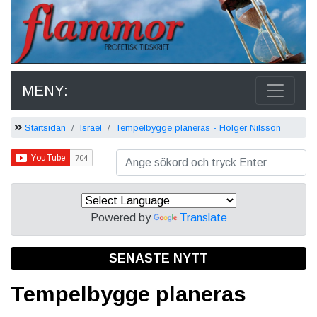
MENY:
Startsidan
Israel
Tempelbygge planeras - Holger Nilsson
Powered by
Translate
SENASTE NYTT
Tempelbygge planeras