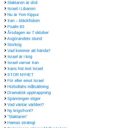
Slaktaren är död
Israel i Libanon
Nu är Yom Kippur
Iran – bläckfisken
Psalm 83
Årsdagen av 7 oktober
Avgörandets stund
Storkrig
Vad kommer att hända?
Israel är i krig
Israel varnar Iran
Irans hot mot Israel
STOR NYHET
För eller emot Israel
Hizbollahs målsättning
Dramatisk upptrappning
Spänningen stiger
Vad väntar världen?
Ny krigsfront?
”Slaktaren”
Hamas strategi