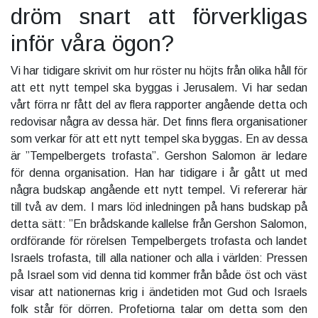
dröm snart att förverkligas
inför våra ögon?
Vi har tidigare skrivit om hur röster nu höjts från olika håll för
att ett nytt tempel ska byggas i Jerusalem. Vi har sedan
vårt förra nr fått del av flera rapporter angående detta och
redovisar några av dessa här. Det finns flera organisationer
som verkar för att ett nytt tempel ska byggas. En av dessa
är ”Tempelbergets trofasta”. Gershon Salomon är ledare
för denna organisation. Han har tidigare i år gått ut med
några budskap angående ett nytt tempel. Vi refererar här
till två av dem. I mars löd inledningen på hans budskap på
detta sätt: ”En brådskande kallelse från Gershon Salomon,
ordförande för rörelsen Tempelbergets trofasta och landet
Israels trofasta, till alla nationer och alla i världen: Pressen
på Israel som vid denna tid kommer från både öst och väst
visar att nationernas krig i ändetiden mot Gud och Israels
folk står för dörren. Profetiorna talar om detta som den