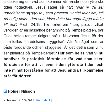
undervisning om vad som kommer att hända i den yttersta
tiden högaktuell. Jesus säger så här:
”När ni då ser
’förödelsens styggelse’, som profeten Daniel talar om, stå
på helig plats - den som läser detta bör noga lägga märke
till det”
. Matt. 24:15. Här talas om ”helig plats”, vilket
verkligen är en passande benämning på Tempelplatsen, där
Guds heliga tempel tidigare stått. Nu varnar Jesus för det
som kallas ”förödelsens styggelse”. Alltså, något som är
både förödande och en styggelse. Är det detta som vi nu
ser planeras på Tempelberget?
Hur som helst, vad vi nu
behöver är profetisk förståelse för vad som sker,
förståelse för att vi lever i den yttersta tiden och
inte minst förståelse för att Jesu andra tillkommelse
står för dörren.
Holger Nilsson
Publicerad: 2010-09-18 |
Permalänk
|