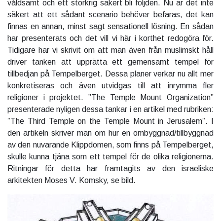
våldsamt och ett storkrig säkert bli följden. Nu är det inte
säkert att ett sådant scenario behöver befaras, det kan
finnas en annan, minst sagt sensationell lösning. En sådan
har presenterats och det vill vi här i korthet redogöra för.
Tidigare har vi skrivit om att man även från muslimskt håll
driver tanken att upprätta ett gemensamt tempel för
tillbedjan på Tempelberget. Dessa planer verkar nu allt mer
konkretiseras och även utvidgas till att inrymma fler
religioner i projektet. ”The Temple Mount Organization”
presenterade nyligen dessa tankar i en artikel med rubriken:
”The Third Temple on the Temple Mount in Jerusalem”. I
den artikeln skriver man om hur en ombyggnad/tillbyggnad
av den nuvarande Klippdomen, som finns på Tempelberget,
skulle kunna tjäna som ett tempel för de olika religionerna.
Ritningar för detta har framtagits av den israeliske
arkitekten Moses V. Komsky, se bild.