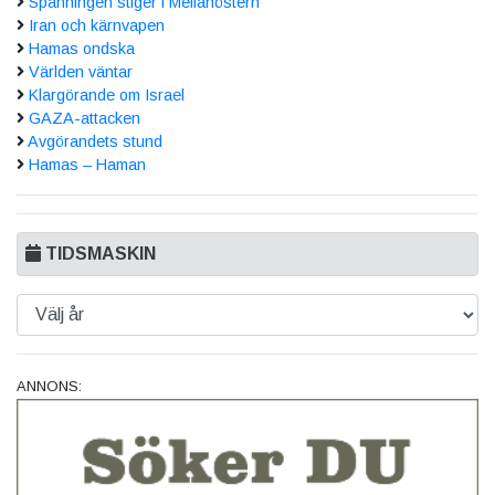
Spänningen stiger i Mellanöstern
Iran och kärnvapen
Hamas ondska
Världen väntar
Klargörande om Israel
GAZA-attacken
Avgörandets stund
Hamas – Haman
TIDSMASKIN
ANNONS: