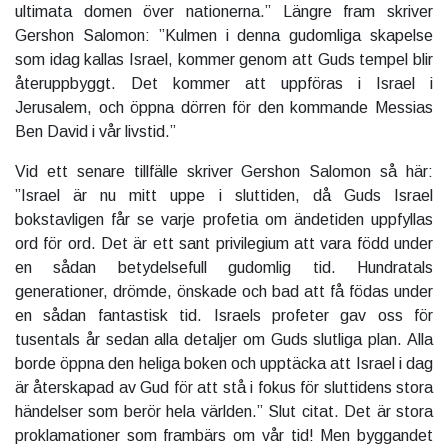
ultimata domen över nationerna.” Längre fram skriver
Gershon Salomon: ”Kulmen i denna gudomliga skapelse
som idag kallas Israel, kommer genom att Guds tempel blir
återuppbyggt. Det kommer att uppföras i Israel i
Jerusalem, och öppna dörren för den kommande Messias
Ben David i vår livstid.”
Vid ett senare tillfälle skriver Gershon Salomon så här:
”Israel är nu mitt uppe i sluttiden, då Guds Israel
bokstavligen får se varje profetia om ändetiden uppfyllas
ord för ord. Det är ett sant privilegium att vara född under
en sådan betydelsefull gudomlig tid. Hundratals
generationer, drömde, önskade och bad att få födas under
en sådan fantastisk tid. Israels profeter gav oss för
tusentals år sedan alla detaljer om Guds slutliga plan. Alla
borde öppna den heliga boken och upptäcka att Israel i dag
är återskapad av Gud för att stå i fokus för sluttidens stora
händelser som berör hela världen.” Slut citat. Det är stora
proklamationer som frambärs om vår tid! Men byggandet