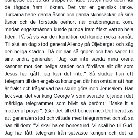
de tågade fram i öknen. Det var en genialisk tanke.
Turkarna hade gamla åsnor och gamla skinnsäckar på sina
åsnor och de törstade oerhört när drabbningarna kom,
medan engelsmännen kunde pumpa fram friskt vatten hela
tiden. På så vis var de i kondition och kunde rycka framåt.
Till slut en dag stod general Allenby på Oljeberget och såg
den heliga staden. Då blir han så gripen och han säger till
sina andra generaler: "Jag kan inte sända mina orena
kanoner mot den heliga staden och fördärva allt där som
Jesus har gått, jag kan det inte." Så skickar han ett
telegram till den engelska konungen där han omtalar att han
är frälst och frågar vad han skulle göra med Jerusalem. Han
fick svar, det var kung George V som svarade följande i det
märkliga telegrammet som blivit så berömt: "Make it a
matter of prayer". (Gör det till ett böneämne.) Det berättas
att generalen stod och viftade med telegrammet och så sa
han till dem: "Vi skall ha en bönestund. Vi skall be till Gud.
Jag har fått telegram från självaste kungen och det är