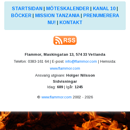
STARTSIDAN
|
MÖTESKALENDER
|
KANAL 10
|
BÖCKER
|
MISSION TANZANIA
|
PRENUMERERA
NU!
|
KONTAKT
Flammor, Maskingatan 13, 574 33 Vetlanda
Telefon: 0383-161 64 | E-post:
info@flammor.com
| Hemsida:
www.flammor.com
Ansvarig utgivare:
Holger Nilsson
Sidvisningar
Idag:
689
| Igår:
1245
©
www.flammor.com
2002 - 2026