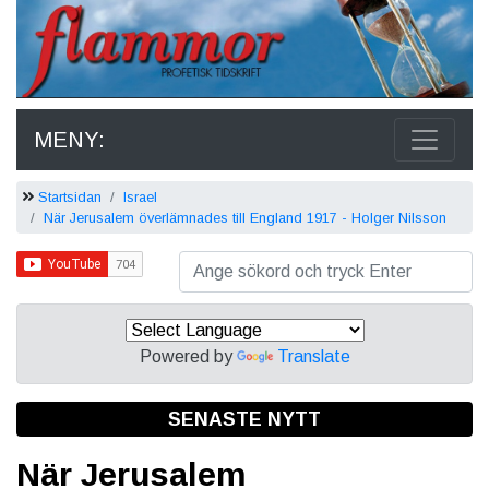
MENY:
Startsidan
Israel
När Jerusalem överlämnades till England 1917 - Holger Nilsson
Powered by
Translate
SENASTE NYTT
När Jerusalem