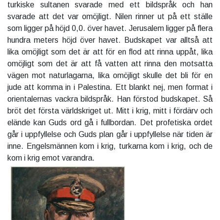
turkiske sultanen svarade med ett bildspråk och han
svarade att det var omöjligt. Nilen rinner ut på ett ställe
som ligger på höjd 0,0. över havet. Jerusalem ligger på flera
hundra meters höjd över havet. Budskapet var alltså att
lika omöjligt som det är att för en flod att rinna uppåt, lika
omöjligt som det är att få vatten att rinna den motsatta
vägen mot naturlagarna, lika omöjligt skulle det bli för en
jude att komma in i Palestina. Ett blankt nej, men format i
orientalernas vackra bildspråk. Han förstod budskapet. Så
bröt det första världskriget ut. Mitt i krig, mitt i fördärv och
elände kan Guds ord gå i fullbordan. Det profetiska ordet
går i uppfyllelse och Guds plan går i uppfyllelse när tiden är
inne. Engelsmännen kom i krig, turkarna kom i krig, och de
kom i krig emot varandra.