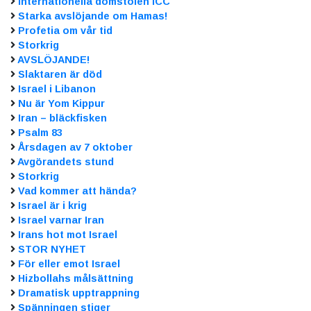
Internationella domstolen ICC
Starka avslöjande om Hamas!
Profetia om vår tid
Storkrig
AVSLÖJANDE!
Slaktaren är död
Israel i Libanon
Nu är Yom Kippur
Iran – bläckfisken
Psalm 83
Årsdagen av 7 oktober
Avgörandets stund
Storkrig
Vad kommer att hända?
Israel är i krig
Israel varnar Iran
Irans hot mot Israel
STOR NYHET
För eller emot Israel
Hizbollahs målsättning
Dramatisk upptrappning
Spänningen stiger