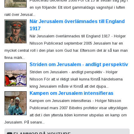
Publicerad december 2006 För ca 15 år sedan såg jag i
en syn följande: Ett stort gammaldags vagnshjul i luften
rakt över Jerusal...
När Jerusalem överlämnades till England
1917
När Jerusalem överlämnades till England 1917 - Holger
Nilsson Publicerad september 2005 Jerusalem har en
mycket central roll i den plan som Gud har. Eftersom det är så kan man
finna märk...
Striden om Jerusalem - andligt perspektiv
Striden om Jerusalem - andligt perspektiv - Holger
Nilsson För att vi riktigt skall kunna förstå händelserna
kring Jerusalem måste vi förstå att det djupa...
Kampen om Jerusalem intensifieras
Kampen om Jerusalem intensifieras - Holger Nilsson
Publicerad mars 2007 Bibelns profetior visar uttryckligen
att det i den yttersta tiden kommer utspelas en kamp om
Jerusalem. På senare...