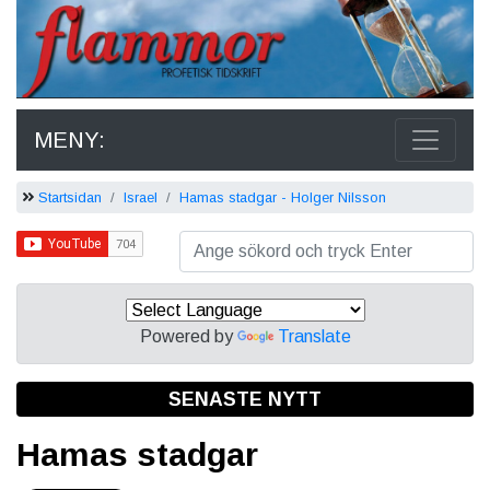
MENY:
Startsidan
Israel
Hamas stadgar - Holger Nilsson
Powered by
Translate
SENASTE NYTT
Hamas stadgar