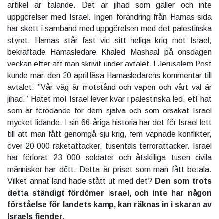
artikel är talande. Det är jihad som gäller och inte
uppgörelser med Israel. Ingen förändring från Hamas sida
har skett i samband med uppgörelsen med det palestinska
styret. Hamas står fast vid sitt heliga krig mot Israel,
bekräftade Hamasledare Khaled Mashaal på onsdagen
veckan efter att man skrivit under avtalet. I Jerusalem Post
kunde man den 30 april läsa Hamasledarens kommentar till
avtalet: ”Vår väg är motstånd och vapen och vårt val är
jihad.” Hatet mot Israel lever kvar i palestinska led, ett hat
som är förödande för dem själva och som orsakat Israel
mycket lidande. I sin 66-åriga historia har det för Israel lett
till att man fått genomgå sju krig, fem väpnade konflikter,
över 20 000 raketattacker, tusentals terrorattacker. Israel
har förlorat 23 000 soldater och åtskilliga tusen civila
människor har dött. Detta är priset som man fått betala.
Vilket annat land hade stått ut med det?
Den som trots
detta ständigt fördömer Israel, och inte har någon
förståelse för landets kamp, kan räknas in i skaran av
Israels fiender.