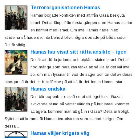
Terrororganisationen Hamas
Hamas började konflikten med att från Gaza beskjuta
Israel. Det är långt ifrån första gången som Hamas startar
en konflikt med Israel. Om inte Hamas hade inlett
striderna så hade det inte behövt blivit några dödade på båda sidor.
Det är viktig...
Hamas har visat sitt rätta ansikte – igen
Det är att döda judarna och utplåna staten Israel. Det är
nog många som bara kan tänka att så illa är det väl inte.
Jo, om man lyssnar till vad de säger och tar del av deras
stadgar så är det en bekräftelse på att så är det. Innan Hamns star...
Hamas ondska
Den blir uppenbar också emot sitt eget folk i Gaza. I
skrivande stund så väntar världen på hur Israel kommer
att agera, kommer man att gå in i Gaza? Detta är troligt.
Syftet är att komma åt Hamas terroristerna som startade kriget. Om
dessa ...
Hamas väljer krigets väg