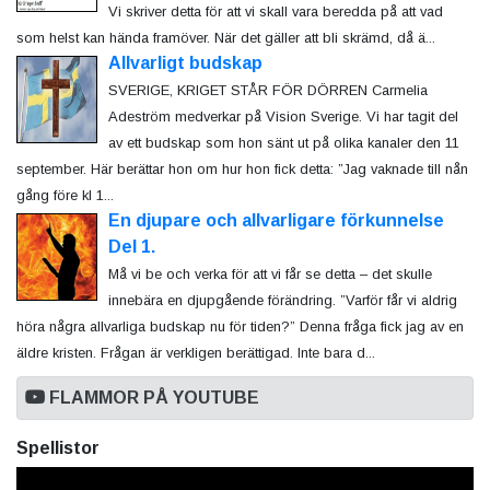
Vi skriver detta för att vi skall vara beredda på att vad
som helst kan hända framöver. När det gäller att bli skrämd, då ä...
Allvarligt budskap
SVERIGE, KRIGET STÅR FÖR DÖRREN Carmelia
Adeström medverkar på Vision Sverige. Vi har tagit del
av ett budskap som hon sänt ut på olika kanaler den 11
september. Här berättar hon om hur hon fick detta: ”Jag vaknade till nån
gång före kl 1...
En djupare och allvarligare förkunnelse
Del 1.
Må vi be och verka för att vi får se detta – det skulle
innebära en djupgående förändring. ”Varför får vi aldrig
höra några allvarliga budskap nu för tiden?” Denna fråga fick jag av en
äldre kristen. Frågan är verkligen berättigad. Inte bara d...
FLAMMOR PÅ YOUTUBE
Spellistor