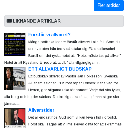
Fler artiklar
LIKNANDE ARTIKLAR
Förstår vi allvaret?
Många politiska ledare förstår allvaret i alla fall. Som du
ser av texten från texttv så uttalar sig EU:s utrikeschef
Borell om det ryska hotet att: ”Hotet måste tas på allvar.”
Hotet är att Ryssland är redo att ta till: ”alla tillgängliga m...
ETT ALLVARLIGT BUDSKAP
Ett budskap skrivet av Pastor Jan Folkesson, Svenska
Alliansmissionen. ”En röst ropar i öknen: Bana väg för
Herren, gör stigarna raka för honom! Varje dal ska fyllas,
alla berg och höjder sänkas. Det krokiga ska rätas, ojämna stigar ska
jämnas....
Allvarstider
Det är endast hos Gud som vi kan leva i frid i orostid.
Först skall sägas att vi inte skriver detta för att skrämmas.