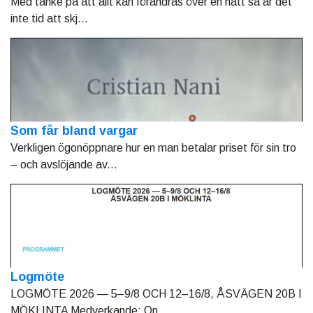
Med tanke på att allt kan förändras över en natt så är det
inte tid att skj...
Som får bland vargar
Verkligen ögonöppnare hur en man betalar priset för sin tro
– och avslöjande av...
Logmöte
LOGMÖTE 2026 — 5–9/8 OCH 12–16/8, ÅSVÄGEN 20B I
MÖKLINTA Medverkande: On...