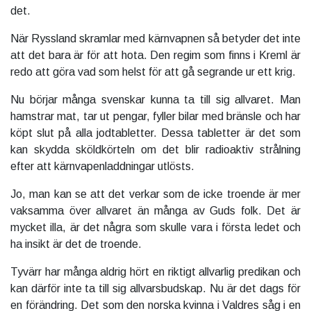
det.
När Ryssland skramlar med kärnvapnen så betyder det inte
att det bara är för att hota. Den regim som finns i Kreml är
redo att göra vad som helst för att gå segrande ur ett krig.
Nu börjar många svenskar kunna ta till sig allvaret. Man
hamstrar mat, tar ut pengar, fyller bilar med bränsle och har
köpt slut på alla jodtabletter. Dessa tabletter är det som
kan skydda sköldkörteln om det blir radioaktiv strålning
efter att kärnvapenladdningar utlösts.
Jo, man kan se att det verkar som de icke troende är mer
vaksamma över allvaret än många av Guds folk. Det är
mycket illa, är det några som skulle vara i första ledet och
ha insikt är det de troende.
Tyvärr har många aldrig hört en riktigt allvarlig predikan och
kan därför inte ta till sig allvarsbudskap. Nu är det dags för
en förändring. Det som den norska kvinna i Valdres såg i en