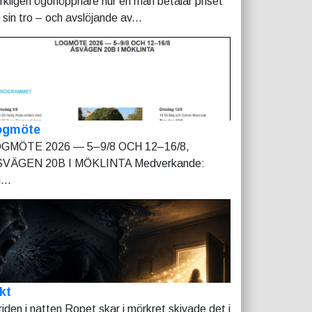
rkligen ögonöppnare hur en man betalar priset
r sin tro – och avslöjande av...
ogmöte
GMÖTE 2026 — 5–9/8 OCH 12–16/8,
VÄGEN 20B I MÖKLINTA Medverkande:
...
kt
riden i natten Ropet skar i mörkret skivade det i