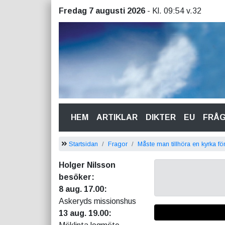
Fredag 7 augusti 2026
- Kl. 09:54 v.32
(CURRENT)
HEM
ARTIKLAR
DIKTER
EU
FRÅ
Startsidan
Fragor
Måste man tillhöra en kyrka fö
Holger Nilsson
besöker:
8 aug. 17.00:
Askeryds missionshus
13 aug. 19.00: