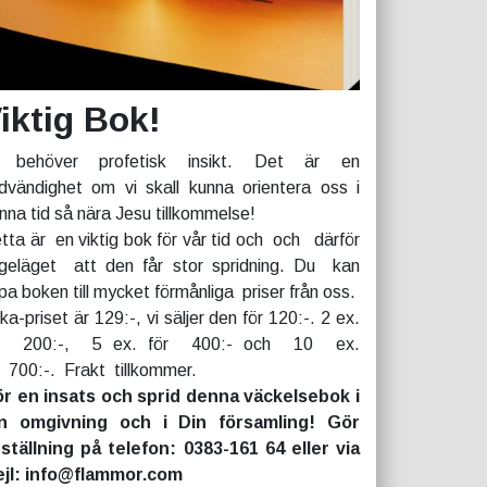
iktig Bok!
 behöver profetisk insikt. Det är en
dvändighet om vi skall kunna orientera oss i
nna tid så nära Jesu tillkommelse!
tta är en viktig bok för vår tid och och därför
geläget att den får stor spridning. Du kan
pa boken till mycket förmånliga priser från oss.
rka-priset är 129:-, vi säljer den för 120:-. 2 ex.
r 200:-, 5 ex. för 400:- och 10 ex.
r 700:-. Frakt tillkommer.
r en insats och sprid denna väckelsebok i
n omgivning och i Din församling! Gör
ställning på telefon: 0383-161 64 eller via
jl: info@flammor.com