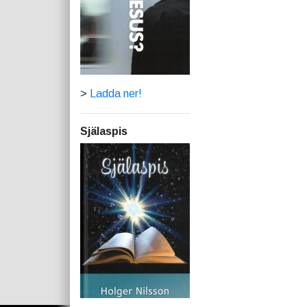
>
Ladda ner!
Själaspis