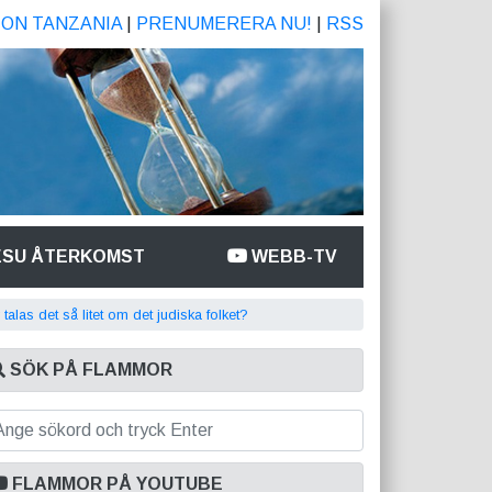
ION TANZANIA
|
PRENUMERERA NU!
|
RSS
ESU ÅTERKOMST
WEBB-TV
 talas det så litet om det judiska folket?
SÖK PÅ FLAMMOR
FLAMMOR PÅ YOUTUBE