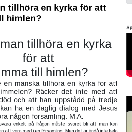
 tillhöra en kyrka för att
l himlen?
Sp
man tillhöra en kyrka
för att
mma till himlen?
 en mänska tillhöra en kyrka för att
himmelen? Räcker det inte med att
död och att han uppstådd på tredje
kan ha en daglig dialog med Jesus
höra någon församling. M.A.
vara enkelt på frågan måste svaret bli att man kan
an att vara med i en församling. Men det är ändå inte hela