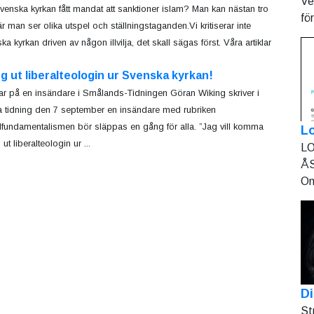
Ve
venska kyrkan fått mandat att sanktioner islam? Man kan nästan tro
fö
är man ser olika utspel och ställningstaganden.Vi kritiserar inte
a kyrkan driven av någon illvilja, det skall sägas först. Våra artiklar
g ut liberalteologin ur Svenska kyrkan!
var på en insändare i Smålands-Tidningen Göran Wiking skriver i
 tidning den 7 september en insändare med rubriken
lfundamentalismen bör släppas en gång för alla. ”Jag vill komma
L
t liberalteologin ur ...
LO
ÅS
On
Di
St