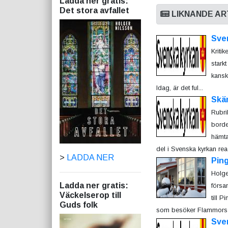
Ladda ner gratis:
Det stora avfallet
LIKNANDE AR
Sven
Kriti
starkt
kansk
Idag, är det ful...
Skä
Rubri
borde
hämta
del i Svenska kyrkan reag
>
LADDA NER
Pin
Holge
Ladda ner gratis:
försa
Väckelserop till
till P
Guds folk
som besöker Flammors 
Sve