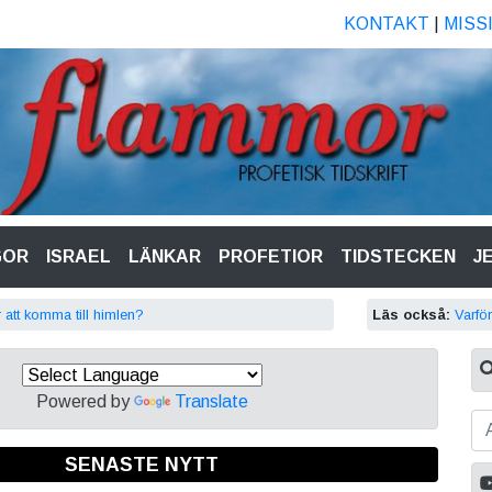
KONTAKT
|
MISS
GOR
ISRAEL
LÄNKAR
PROFETIOR
TIDSTECKEN
J
r att komma till himlen?
Läs också:
Varför
Powered by
Translate
SENASTE NYTT