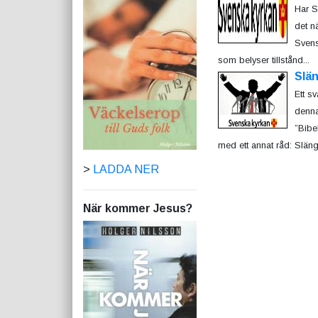
Har S
det n
Svensk
som belyser tillstånd...
Slän
Ett s
denna
”Bibe
med ett annat råd: Släng u
>
LADDA NER
När kommer Jesus?