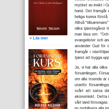
mycket av insikt i G
hand. Det framgår a
heliga kunna förstå
Alltså "tillsammans"
olika tjänstegåvor t
man läsa om: "Och ha
>
Läs mer
evangelister och and
använder Gud för d
framgår i nästföljan
tjänst att bygga upp
Ja, vi har alla oli
församlingen. Försa
om alla troende är 
utanför församling
svårt att satsa där
ekonomiskt. Detta i 
vårt land försvagas.
nu mobilisera alla k