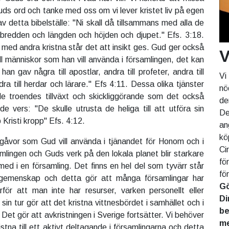
uds ord och tanke med oss om vi lever kristet liv på egen
v detta bibelställe: "Ni skall då tillsammans med alla de
 bredden och längden och höjden och djupet." Efs. 3:18.
 med andra kristna står det att insikt ges. Gud ger också
V
ill människor som han vill använda i församlingen, det kan
n gav några till apostlar, andra till profeter, andra till
Vi
ra till herdar och lärare." Efs 4:11. Dessa olika tjänster
nö
e troendes tillväxt och skickliggörande som det också
de
de vers: "De skulle utrusta de heliga till att utföra sin
De
 Kristi kropp" Efs. 4:12.
an
kö
ka gåvor som Gud vill använda i tjänandet för Honom och i
Ci
mlingen och Guds verk på den lokala planet blir starkare
fö
med i en församling. Det finns en hel del som tyvärr står
fö
sgemenskap och detta gör att många församlingar har
Gö
för att man inte har resurser, varken personellt eller
Di
sin tur gör att det kristna vittnesbördet i samhället och i
be
 Det gör att avkristningen i Sverige fortsätter. Vi behöver
me
ristna till ett aktivt deltagande i församlingarna och detta