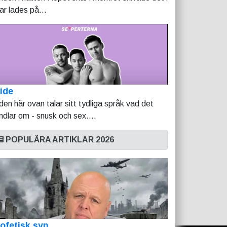
tar lades på...
ide
lden här ovan talar sitt tydliga språk vad det
ndlar om - snusk och sex....
POPULÄRA ARTIKLAR 2026
ofetisk syn