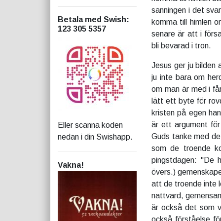
sanningen i det svar
Betala med Swish
:
komma till himlen 
123 305 5357
senare är att i för
bli bevarad i tron.
Jesus ger ju bilden 
ju inte bara om her
om man är med i får
lätt ett byte för r
kristen på egen hand
är ett argument för 
Eller scanna koden
Guds tanke med de t
nedan i din Swishapp.
som de troende ko
pingstdagen: "De hö
Vakna!
övers.) gemenskapen
att de troende inte 
nattvard, gemensamt
är också det som vi
också förståelse för