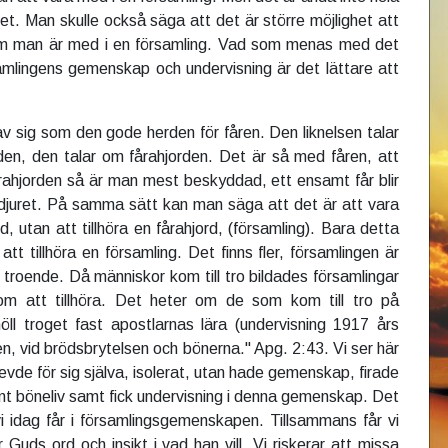
et. Man skulle också säga att det är större möjlighet att
om man är med i en församling. Vad som menas med det
samlingens gemenskap och undervisning är det lättare att
av sig som den gode herden för fåren. Den liknelsen talar
den, den talar om fårahjorden. Det är så med fåren, att
ahjorden så är man mest beskyddad, ett ensamt får blir
ovdjuret. På samma sätt kan man säga att det är att vara
, utan att tillhöra en fårahjord, (församling). Bara detta
att tillhöra en församling. Det finns fler, församlingen är
roende. Då människor kom till tro bildades församlingar
m att tillhöra. Det heter om de som kom till tro på
ll troget fast apostlarnas lära (undervisning 1917 års
, vid brödsbrytelsen och bönerna." Apg. 2:43. Vi ser här
levde för sig själva, isolerat, utan hade gemenskap, firade
 böneliv samt fick undervisning i denna gemenskap. Det
 idag får i församlingsgemenskapen. Tillsammans får vi
 Guds ord och insikt i vad han vill. Vi riskerar att missa