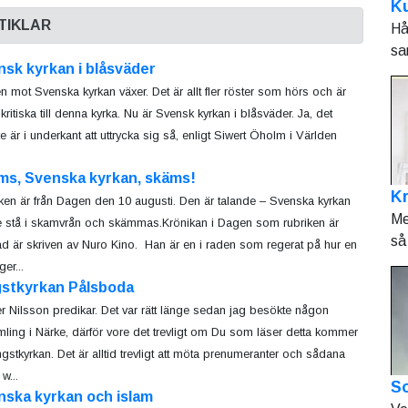
Ku
TIKLAR
Hå
sa
sk kyrkan i blåsväder
ken mot Svenska kyrkan växer. Det är allt fler röster som hörs och är
 kritiska till denna kyrka. Nu är Svensk kyrkan i blåsväder. Ja, det
e är i underkant att uttrycka sig så, enligt Siwert Öholm i Världen
ms, Svenska kyrkan, skäms!
K
ken är från Dagen den 10 augusti. Den är talande – Svenska kyrkan
Me
 stå i skamvrån och skämmas.Krönikan i Dagen som rubriken är
så 
d är skriven av Nuro Kino. Han är en i raden som regerat på hur en
er...
gstkyrkan Pålsboda
r Nilsson predikar. Det var rätt länge sedan jag besökte någon
mling i Närke, därför vore det trevligt om Du som läser detta kommer
ingstkyrkan. Det är alltid trevligt att möta prenumeranter och sådana
w...
So
nska kyrkan och islam