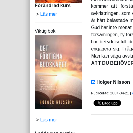
Förändrad kurs
kommer att först
avkristningen, som v
>
Läs mer
är hårt belastade 
Gud har inte menat 
Viktig bok
församlingen, ty för
hur betydelsefull d
engagera sig. Fråg
Man kan säga avslu
ATT DU BEHÖVER
Holger Nilsson
Publicerad: 2007-04-21 |
>
Läs mer
_________________