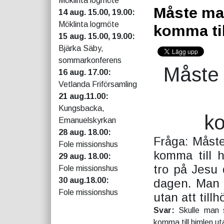
Möklinta logmöte
Måste man
14 aug. 15.00, 19.00:
Möklinta logmöte
komma til
15 aug. 15.00, 19.00:
Bjärka Säby,
sommarkonferens
Måste 
16 aug. 17.00:
Vetlanda Friförsamling
21 aug.11.00:
Kungsbacka,
ko
Emanuelskyrkan
28 aug. 18.00:
Fråga: Måste
Fole missionshus
komma till 
29 aug. 18.00:
tro på Jesu 
Fole missionshus
30 aug.18.00:
dagen. Man 
Fole missionshus
utan att till
Svar:
Skulle man s
komma till himlen ut