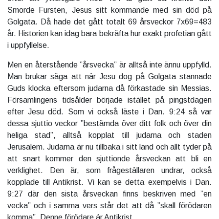
Smorde Fursten, Jesus sitt kommande med sin död på
Golgata. Då hade det gått totalt 69 årsveckor 7x69=483
år. Historien kan idag bara bekräfta hur exakt profetian gått
i uppfyllelse.
Men en återstående ”årsvecka” är alltså inte ännu uppfylld.
Man brukar säga att när Jesu dog på Golgata stannade
Guds klocka eftersom judarna då förkastade sin Messias.
Församlingens tidsålder började istället på pingstdagen
efter Jesu död. Som vi också läste i Dan. 9:24 så var
dessa sjuttio veckor ”bestämda över ditt folk och över din
heliga stad”, alltså kopplat till judarna och staden
Jerusalem. Judarna är nu tillbaka i sitt land och allt tyder på
att snart kommer den sjuttionde årsveckan att bli en
verklighet. Den är, som frågeställaren undrar, också
kopplade till Antikrist. Vi kan se detta exempelvis i Dan.
9:27 där den sista årsveckan finns beskriven med ”en
vecka” och i samma vers står det att då ”skall förödaren
komma”, Denne förödare är Antikrist.