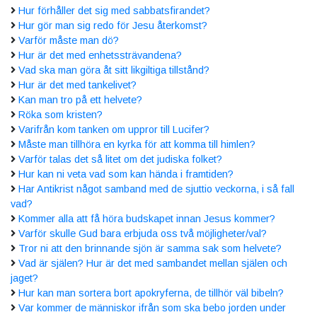
Hur förhåller det sig med sabbatsfirandet?
Hur gör man sig redo för Jesu återkomst?
Varför måste man dö?
Hur är det med enhetssträvandena?
Vad ska man göra åt sitt likgiltiga tillstånd?
Hur är det med tankelivet?
Kan man tro på ett helvete?
Röka som kristen?
Varifrån kom tanken om uppror till Lucifer?
Måste man tillhöra en kyrka för att komma till himlen?
Varför talas det så litet om det judiska folket?
Hur kan ni veta vad som kan hända i framtiden?
Har Antikrist något samband med de sjuttio veckorna, i så fall
vad?
Kommer alla att få höra budskapet innan Jesus kommer?
Varför skulle Gud bara erbjuda oss två möjligheter/val?
Tror ni att den brinnande sjön är samma sak som helvete?
Vad är själen? Hur är det med sambandet mellan själen och
jaget?
Hur kan man sortera bort apokryferna, de tillhör väl bibeln?
Var kommer de människor ifrån som ska bebo jorden under