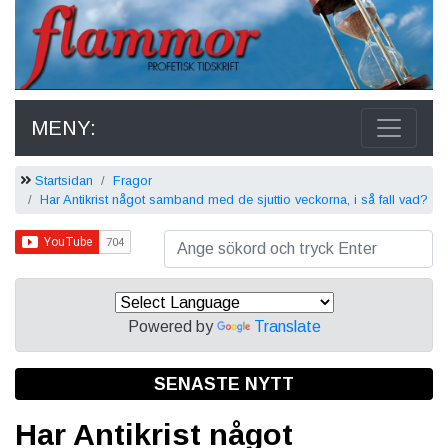
MENY:
Startsidan
Fragor
Har Antikrist något samband med de sjuttio veckorna, i så fall vad?
Powered by
Translate
SENASTE NYTT
Har Antikrist något