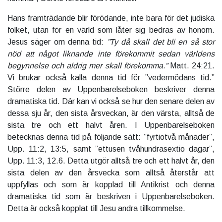
Hans framträdande blir förödande, inte bara för det judiska
folket, utan för en värld som låter sig bedras av honom.
Jesus säger om denna tid:
”Ty då skall det bli en så stor
nöd att något liknande inte förekommit sedan världens
begynnelse och aldrig mer skall förekomma.”
Matt. 24:21.
Vi brukar också kalla denna tid för ”vedermödans tid.”
Större delen av Uppenbarelseboken beskriver denna
dramatiska tid. Där kan vi också se hur den senare delen av
dessa sju år, den sista årsveckan, är den värsta, alltså de
sista tre och ett halvt åren. I Uppenbarelseboken
betecknas denna tid på följande sätt: ”fyrtiotvå månader”,
Upp. 11:2, 13:5, samt ”ettusen tvåhundrasextio dagar”,
Upp. 11:3, 12.6. Detta utgör alltså tre och ett halvt år, den
sista delen av den årsvecka som alltså återstår att
uppfyllas och som är kopplad till Antikrist och denna
dramatiska tid som är beskriven i Uppenbarelseboken.
Detta är också kopplat till Jesu andra tillkommelse.