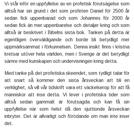
Vi står inför en uppfyllelse av en profetisk förutsägelse som
alltså har sin grund i det som profeten Daniel för 2500 år
sedan fick uppenbarad och som Johannes för 2000 år
sedan fick än mer uppenbarelse och detaljer kring och som
alltså är beskrivet i Bibelns sista bok. Tanken på detta är
egentligen överväldigande och borde bli betydligt mer
uppmärksammat i förkunnelsen. Denna insikt finns i kristna
kretsar utöver hela världen, men i Sverige är det betydligt
sämre med kunskapen och undervisningen kring detta.
Med tanke på det profetiska skeendet, som tydligt talar för
att snart så kommer den sista årsveckan att bli en
verklighet, så vill vår tidskrift vara ett väckelserop för att få
människor att inse detta. Vi lever i profetiska tider som
alltså sedan gammalt är förutsagda och kan få sin
uppfyllelse när som helst då den sjuttionde årsveckan
inbryter. Det är allvarligt och förödande om man inte inser
det.