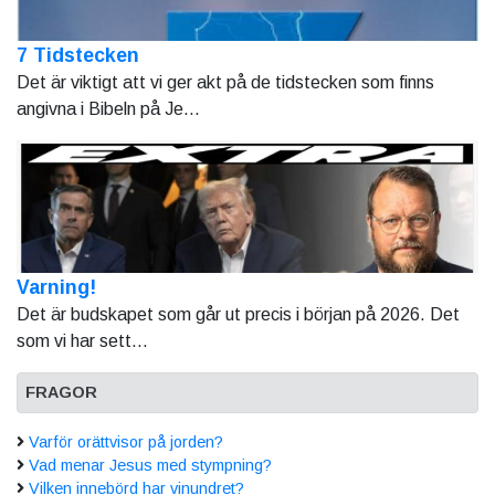
7 Tidstecken
Det är viktigt att vi ger akt på de tidstecken som finns
angivna i Bibeln på Je...
Varning!
Det är budskapet som går ut precis i början på 2026. Det
som vi har sett...
FRAGOR
Varför orättvisor på jorden?
Vad menar Jesus med stympning?
Vilken innebörd har vinundret?