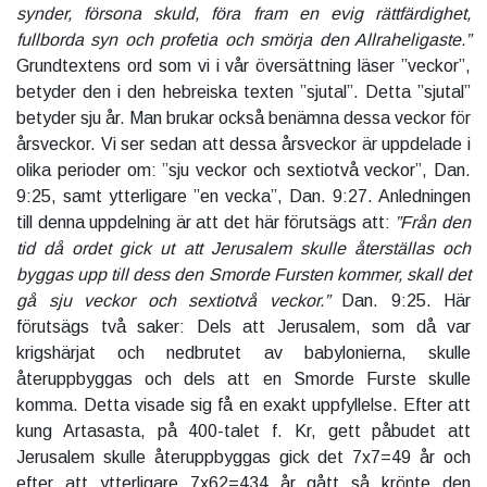
synder, försona skuld, föra fram en evig rättfärdighet,
fullborda syn och profetia och smörja den Allraheligaste.”
Grundtextens ord som vi i vår översättning läser ”veckor”,
betyder den i den hebreiska texten ”sjutal”. Detta ”sjutal”
betyder sju år. Man brukar också benämna dessa veckor för
årsveckor. Vi ser sedan att dessa årsveckor är uppdelade i
olika perioder om: ”sju veckor och sextiotvå veckor”, Dan.
9:25, samt ytterligare ”en vecka”, Dan. 9:27. Anledningen
till denna uppdelning är att det här förutsägs att:
”Från den
tid då ordet gick ut att Jerusalem skulle återställas och
byggas upp till dess den Smorde Fursten kommer, skall det
gå sju veckor och sextiotvå veckor.”
Dan. 9:25. Här
förutsägs två saker: Dels att Jerusalem, som då var
krigshärjat och nedbrutet av babylonierna, skulle
återuppbyggas och dels att en Smorde Furste skulle
komma. Detta visade sig få en exakt uppfyllelse. Efter att
kung Artasasta, på 400-talet f. Kr, gett påbudet att
Jerusalem skulle återuppbyggas gick det 7x7=49 år och
efter att ytterligare 7x62=434 år gått så krönte den