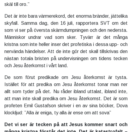
skäl till oro.”
Det är inte bara värmerekord, det enorma bränder, jättelika
skyfall. Samma dag, den 16 juli, rapportera SVT om det
som vi ser på översta skärmdumpningen och den nedersta.
Människor undrar vad som sker. Tyvärr är det många
kristna som inte heller inser det profetiska i dessa upp- och
nervända händelser. Att de inte gör det skall tillskrivas den
nästan totala bristen på undervisningen om tidens tecken
och Jesu återkomst i vårt land.
De som förut predikade om Jesu återkomst är tysta.
Istället för att predika om Jesu återkomst tonar man ner
allt som tyder på det. Nu råder ibland uttalat, ibland inte,
att man inte skall predika om Jesu återkomst. Det är som
profeten Emil Gustafson skriver i en av sina böcker, Dova
klockljud: ”Alla är eniga, ty alla är ense om att sova”
Det vi ser är tecken på att Jesus kommer snart och
många kristna förstår det inte. Det är katastrofalt –