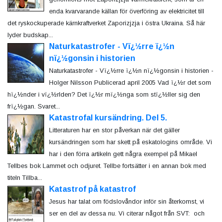
enda kvarvarande källan för överföring av elektricitet till
det ryskockuperade kärnkraftverket Zaporizjzja i östra Ukraina. Så här
lyder budskap...
Naturkatastrofer - Vï¿½rre ï¿½n
nï¿½gonsin i historien
Naturkatastrofer - Vï¿½rre ï¿½n nï¿½gonsin i historien -
Holger Nilsson Publicerad april 2005 Vad ï¿½r det som
hï¿½nder i vï¿½rlden? Det ï¿½r mï¿½nga som stï¿½ller sig den
frï¿½gan. Svaret...
Katastrofal kursändring. Del 5.
Litteraturen har en stor påverkan när det gäller
kursändringen som har skett på eskatologins område. Vi
har i den förra artikeln gett några exempel på Mikael
Tellbes bok Lammet och odjuret. Tellbe fortsätter i en annan bok med
titeln Tillba...
Katastrof på katastrof
Jesus har talat om födslovåndor inför sin återkomst, vi
ser en del av dessa nu. Vi citerar något från SVT: och