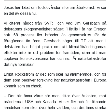
Jesus har talat om födslovåndor inför sin återkomst, vi ser
en del av dessa nu.
Vi citerar något från SVT: och vad Jim Gersbach på
delstatens skogsmyndighet säger: ”Hittills i år har Oregon
haft 68 procent fler bränder än genomsnittet för de
föregående tio åren. Gersbach säger till TT att man i
delstaten har börjat prata om att klimatförändringarnas
effekter inte är ett problem för framtiden, utan att man
upplever konsekvenserna här och nu.
Är naturkatastrofer
det nya normala?
Enligt Rockström är det som sker nu alarmerande, och för
dem som bedriver forskning har naturkatastrofen i Europa
kommit som en chock.
– Det blir ännu värre när man tittar över Atlanten, mot
bränderna i USA och Kanada. Vi ser fler och fler liknande
händelser som sker över hela världen, och det finns starka