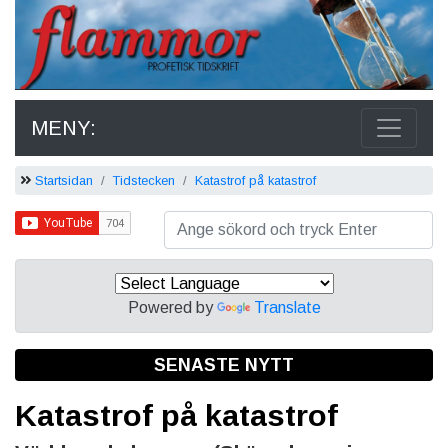
MENY:
Startsidan
Tidstecken
Katastrof på katastrof
Powered by
Translate
SENASTE NYTT
Katastrof på katastrof