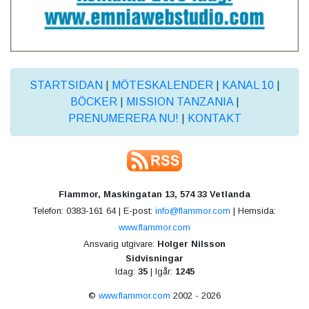
STARTSIDAN
|
MÖTESKALENDER
|
KANAL 10
|
BÖCKER
|
MISSION TANZANIA
|
PRENUMERERA NU!
|
KONTAKT
Flammor, Maskingatan 13, 574 33 Vetlanda
Telefon: 0383-161 64 | E-post:
info@flammor.com
| Hemsida:
www.flammor.com
Ansvarig utgivare:
Holger Nilsson
Sidvisningar
Idag:
35
| Igår:
1245
©
www.flammor.com
2002 - 2026