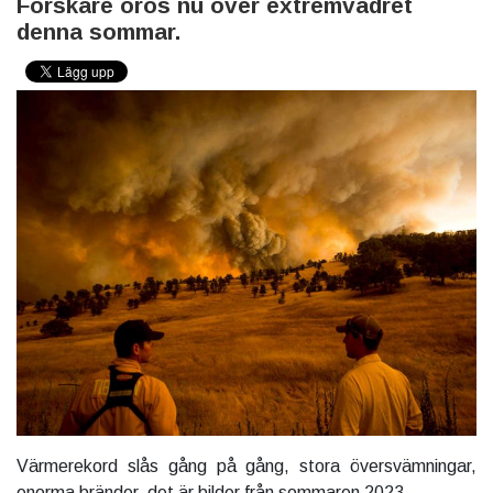
Forskare oros nu över extremvädret
denna sommar.
Värmerekord slås gång på gång, stora översvämningar,
enorma bränder, det är bilder från sommaren 2023.