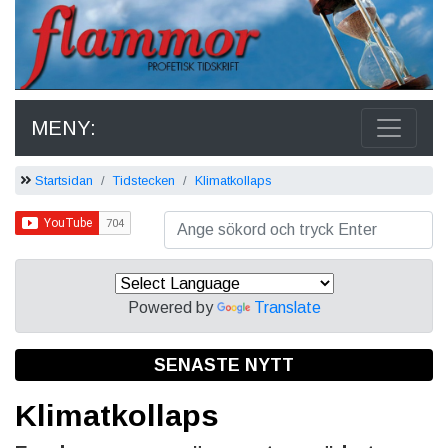
MENY:
Startsidan
Tidstecken
Klimatkollaps
Powered by
Translate
SENASTE NYTT
Klimatkollaps