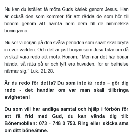
Nu kan du istället få möta Guds kärlek genom Jesus. Han
är också den som kommer för att rädda de som hör till
honom genom att hämta hem dem till de himmelska
boningarna.
Nu ser vi början på den svåra perioden som snart skall bryta
in över världen. Och det är just början som Jesu talar om då
vi skall vara redo att möta Honom: ”Men när det här börjar
hända, så räta på er och lyft era huvuden, för er befrielse
närmar sig." Luk. 21:28.
Är du redo för detta? Du som inte är redo – gör dig
redo - det handlar om var man skall tillbringa
evigheten!
Du som vill har andliga samtal och hjälp i förbön för
att få frid med Gud, du kan vända dig till:
Bönemobilen: 073 - 748 0 753. Ring eller skicka sms
om ditt böneämne.