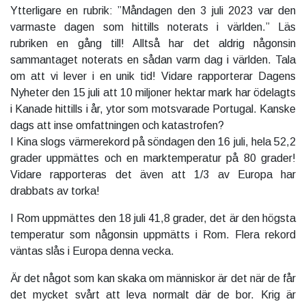
Ytterligare en rubrik: ”Måndagen den 3 juli 2023 var den
varmaste dagen som hittills noterats i världen.” Läs
rubriken en gång till! Alltså har det aldrig någonsin
sammantaget noterats en sådan varm dag i världen. Tala
om att vi lever i en unik tid! Vidare rapporterar Dagens
Nyheter den 15 juli att 10 miljoner hektar mark har ödelagts
i Kanade hittills i år, ytor som motsvarade Portugal. Kanske
dags att inse omfattningen och katastrofen?
I Kina slogs värmerekord på söndagen den 16 juli, hela 52,2
grader uppmättes och en marktemperatur på 80 grader!
Vidare rapporteras det även att 1/3 av Europa har
drabbats av torka!
I Rom uppmättes den 18 juli 41,8 grader, det är den högsta
temperatur som någonsin uppmätts i Rom. Flera rekord
väntas slås i Europa denna vecka.
Är det något som kan skaka om människor är det när de får
det mycket svårt att leva normalt där de bor. Krig är