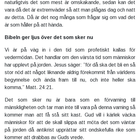
naturligtvis det som mest är omskakande, sedan kan det
vara då det är extremväder så att man plågas dag och natt
av detta. Då är det nog många som frågar sig om vad det
är som håller på att hända.
Bibeln ger ljus över det som sker nu
Vi är på väg in i den tid som profetiskt kallas för
vedermödan. Det handlar om den värsta tid som människor
har upplevt på jorden. Jesus säger: ”för då ska det bli en så
stor nöd att något liknande aldrig förekommit från världens
begynnelse och ända fram till nu, och inte heller ska
komma.” Matt. 24:21.
Det som sker nu är bara som en förvarning till
mänskligheten och tar man inte till vara på denna varning så
kommer man att få stå sitt kast. Gud vill i kärlek väcka
människor för att de skall slippa att möta det som väntar
på jorden då antikrist upprättar sitt ondskefulla rike som
kommer att drabbas av Guds vrede.