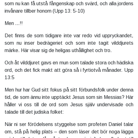
som nu kan få utstå fångenskap och svärd, och alla jordens
invånare tillber honom (Upp 13: 5-10)
Men ...!!
Det finns de som tidigare inte var redo vid uppryckandet,
som nu inser bedrägeriet och som inte tagit vilddjurets
märke. Här visar sig de heligas uthållighet och tro.
Och åt vilddjuret gavs en mun som talade stora och hädiska
ord, och det fick makt att göra så i fyrtiotvå månader. Upp
13:5
Men hur har Gud sitt fokus på sitt förbundsfolk under denna
tid, de som ännu inte upptäckt Jesus som sin Messias? Här
håller vi oss till de ord som Jesus själv undervisade och
talade till det judiska folket:
När ni ser förödelsens styggelse som profeten Daniel talar
om, stå på helig plats – den som läser det bör noga lägga