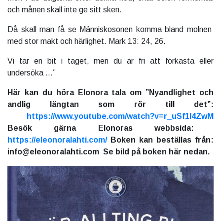
och månen skall inte ge sitt sken.
Då skall man få se Människosonen komma bland molnen
med stor makt och härlighet. Mark 13: 24, 26.
Vi tar en bit i taget, men du är fri att förkasta eller
undersöka ...”
Här kan du höra Elonora tala om ”Nyandlighet och
andlig längtan som rör till det”:
https://www.youtube.com/watch?v=r_uSf1l4ZwM
Besök gärna Elonoras webbsida:
https://eleonoralahti.com/
Boken kan beställas från:
info@eleonoralahti.com Se bild på boken här nedan.