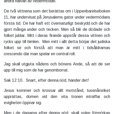
andra halvan av vedermödan.
De två vittnena som det berättas om i Uppenbarelseboken
11, har undervisat på Jerusalems gator under vedermödans
första tid. De har haft ett övernaturligt beskydd och de har
gjort många under och tecken. Men så blir de dödade och
folket jublar. Mitt i deras firande uppstår dessa vittnen och
rycks upp till himlen. Men mitt i allt detta börjar det judiska
folket se och förstå att man är mitt i tidsåldrarnas
crescendo där man spelar en central roll.
Jag skall utgjuta nådens och bönens Ande, så att de ser
upp till mig som de har genomborrat.
Sak 12:10. Snart, efter denna nöd, händer det!
Jesus kommer och krossar allt motstånd, tusenårsriket
upprättas, domen vid den vita tronen inträffar och
evigheten öppnar sig.
Men i de dagarna efter denna nöd, skall solen förmörkas