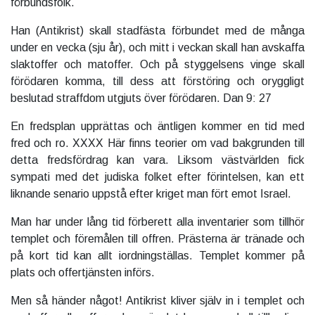
förbundsfolk.
Han (Antikrist) skall stadfästa förbundet med de många
under en vecka (sju år), och mitt i veckan skall han avskaffa
slaktoffer och matoffer. Och på styggelsens vinge skall
förödaren komma, till dess att förstöring och oryggligt
beslutad straffdom utgjuts över förödaren. Dan 9: 27
En fredsplan upprättas och äntligen kommer en tid med
fred och ro. XXXX Här finns teorier om vad bakgrunden till
detta fredsfördrag kan vara. Liksom västvärlden fick
sympati med det judiska folket efter förintelsen, kan ett
liknande senario uppstå efter kriget man fört emot Israel.
Man har under lång tid förberett alla inventarier som tillhör
templet och föremålen till offren. Prästerna är tränade och
på kort tid kan allt iordningställas. Templet kommer på
plats och offertjänsten införs.
Men så händer något! Antikrist kliver själv in i templet och