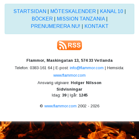
STARTSIDAN
|
MÖTESKALENDER
|
KANAL 10
|
BÖCKER
|
MISSION TANZANIA
|
PRENUMERERA NU!
|
KONTAKT
Flammor, Maskingatan 13, 574 33 Vetlanda
Telefon: 0383-161 64 | E-post:
info@flammor.com
| Hemsida:
www.flammor.com
Ansvarig utgivare:
Holger Nilsson
Sidvisningar
Idag:
39
| Igår:
1245
©
www.flammor.com
2002 - 2026