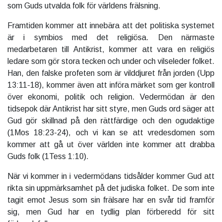
som Guds utvalda folk för världens frälsning.
Framtiden kommer att innebära att det politiska systemet
är i symbios med det religiösa. Den närmaste
medarbetaren till Antikrist, kommer att vara en religiös
ledare som gör stora tecken och under och vilseleder folket.
Han, den falske profeten som är vilddjuret från jorden (Upp
13:11-18), kommer även att införa märket som ger kontroll
över ekonomi, politik och religion. Vedermödan är den
tidsepok där Antikrist har sitt styre, men Guds ord säger att
Gud gör skillnad på den rättfärdige och den ogudaktige
(1Mos 18:23-24), och vi kan se att vredesdomen som
kommer att gå ut över världen inte kommer att drabba
Guds folk (1Tess 1:10).
När vi kommer in i vedermödans tidsålder kommer Gud att
rikta sin uppmärksamhet på det judiska folket. De som inte
tagit emot Jesus som sin frälsare har en svår tid framför
sig, men Gud har en tydlig plan förberedd för sitt