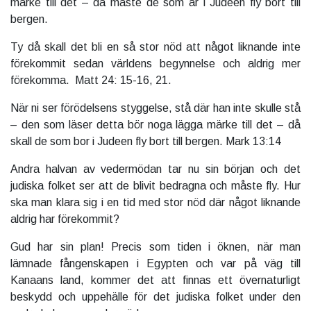
märke till det – då måste de som är i Judeen fly bort till
bergen.
Ty då skall det bli en så stor nöd att något liknande inte
förekommit sedan världens begynnelse och aldrig mer
förekomma. Matt 24: 15-16, 21.
När ni ser förödelsens styggelse, stå där han inte skulle stå
– den som läser detta bör noga lägga märke till det – då
skall de som bor i Judeen fly bort till bergen. Mark 13:14
Andra halvan av vedermödan tar nu sin början och det
judiska folket ser att de blivit bedragna och måste fly. Hur
ska man klara sig i en tid med stor nöd där något liknande
aldrig har förekommit?
Gud har sin plan! Precis som tiden i öknen, när man
lämnade fångenskapen i Egypten och var på väg till
Kanaans land, kommer det att finnas ett övernaturligt
beskydd och uppehälle för det judiska folket under den