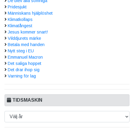
De blev alla sömniga
Pridesjukt
Människans hjälplöshet
Klimatkollaps
Klimatångest
Jesus kommer snart!
Vilddjurets märke
Betala med handen
Nytt steg i EU
Emmanuel Macron
Det saliga hoppet
Det drar ihop sig
Varning för lag
TIDSMASKIN