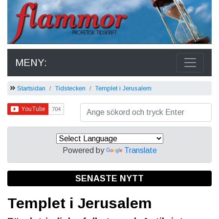
MENY:
Startsidan
Tidstecken
Templet i Jerusalem
Powered by
Translate
SENASTE NYTT
Templet i Jerusalem