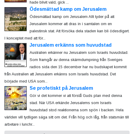
hade blivit vald, gick ...
Ödesmättad kamp om Jerusalem
Ödesmättad kamp om Jerusalem Allt tyder på att
Jerusalem kommer att dras in i samtalen om en
palestinsk stat. Att försöka dela staden kan bli ödesdigert.
I konceptet med att för...
Jerusalem erkänns som huvudstad
Australien erkänner nu Jerusalem som Israels huvudstad.
Som framgår av denna skärmdumpning från Sveriges
radios sida den 15 december har nu budskapet kommit
från Australien att Jerusalem erkänns som Israels huvudstad. Det
började med USA som...
Se profetiskt på Jerusalem
Gör vi det kommer vi att förstå Guds plan med denna
stad. När USA erkände Jerusalems som Israels
huvudstad stod reaktionerna som spön i backen. Hela
världen vill tydligen säga sitt om det. Från hög och låg, från statsmän till
arbetare i lunchr...