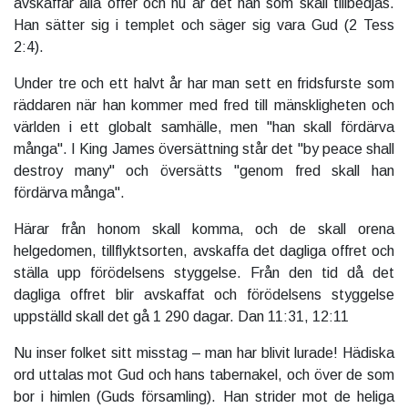
avskaffar alla offer och nu är det han som skall tillbedjas.
Han sätter sig i templet och säger sig vara Gud (2 Tess
2:4).
Under tre och ett halvt år har man sett en fridsfurste som
räddaren när han kommer med fred till mänskligheten och
världen i ett globalt samhälle, men "han skall fördärva
många". I King James översättning står det "by peace shall
destroy many" och översätts "genom fred skall han
fördärva många".
Härar från honom skall komma, och de skall orena
helgedomen, tillflyktsorten, avskaffa det dagliga offret och
ställa upp förödelsens styggelse. Från den tid då det
dagliga offret blir avskaffat och förödelsens styggelse
uppställd skall det gå 1 290 dagar. Dan 11:31, 12:11
Nu inser folket sitt misstag – man har blivit lurade! Hädiska
ord uttalas mot Gud och hans tabernakel, och över de som
bor i himlen (Guds församling). Han strider mot de heliga