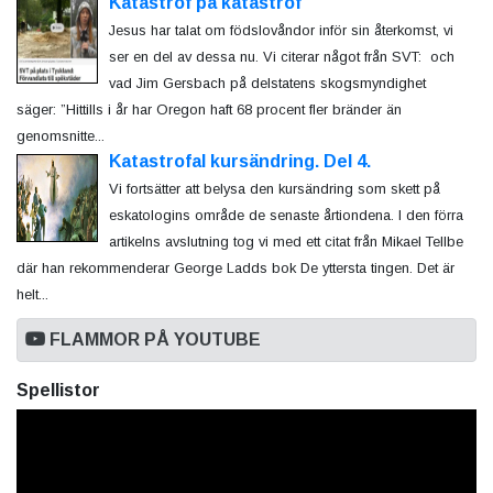
Katastrof på katastrof
Jesus har talat om födslovåndor inför sin återkomst, vi
ser en del av dessa nu. Vi citerar något från SVT: och
vad Jim Gersbach på delstatens skogsmyndighet
säger: ”Hittills i år har Oregon haft 68 procent fler bränder än
genomsnitte...
Katastrofal kursändring. Del 4.
Vi fortsätter att belysa den kursändring som skett på
eskatologins område de senaste årtiondena. I den förra
artikelns avslutning tog vi med ett citat från Mikael Tellbe
där han rekommenderar George Ladds bok De yttersta tingen. Det är
helt...
FLAMMOR PÅ YOUTUBE
Spellistor