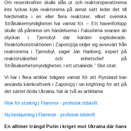
Om reservkraften skulle slås ut och reaktoroperatörerna
inte lyckas kyla reaktorerna på annat sätt leder det till
härdsmälta i en eller flera reaktorer, vilket svenska
Strålsäkermyndigheten har varnat för. – Ett haveriförlopp
skulle då påminna om händelserna i Fukushima snarare än
olyckan i Tjernobyl där härden exploderade.
Reaktorkonstruktionen i Zaporizjzja skiljer sig avsevärt från
reaktorerna i Tjernobyl, säger Jan Hanberg, expert på
reaktorsäkerhet och enhetschef på
Strålsäkerhetsmyndigheten, i ett uttalande.” Slut citat.
Vi har i flera artiklar tidigare varnat för att Ryssland kan
använda kärnkraftverk i Zaporizjzj i sin krigföring för att på
det sättet döda Ukraina, här är två av artiklarna:
Risk för storkrig | Flammor - profetisk tidskrift
Ny beskjutning | Flammor - profetisk tidskrift
En alltmer trängd Putin i kriget mot Ukraina där hans