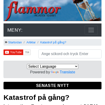
MENY:
Startsidan
Artiklar
Katastrof på gång?
Powered by
Translate
SENASTE NYTT
Katastrof på gång?