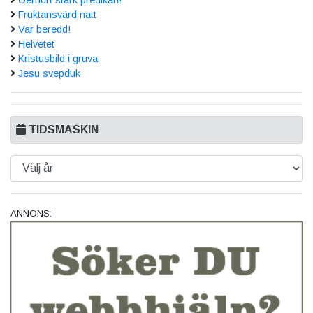
Oerhört stark predikan!
Fruktansvärd natt
Var beredd!
Helvetet
Kristusbild i gruva
Jesu svepduk
TIDSMASKIN
ANNONS: