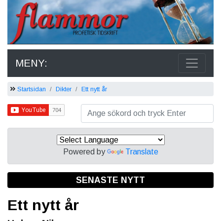
MENY:
Startsidan
Dikter
Ett nytt år
Powered by
Translate
SENASTE NYTT
Ett nytt år