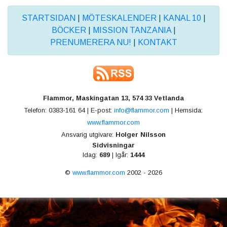
STARTSIDAN
|
MÖTESKALENDER
|
KANAL 10
|
BÖCKER
|
MISSION TANZANIA
|
PRENUMERERA NU!
|
KONTAKT
Flammor, Maskingatan 13, 574 33 Vetlanda
Telefon: 0383-161 64 | E-post:
info@flammor.com
| Hemsida:
www.flammor.com
Ansvarig utgivare:
Holger Nilsson
Sidvisningar
Idag:
689
| Igår:
1444
©
www.flammor.com
2002 - 2026