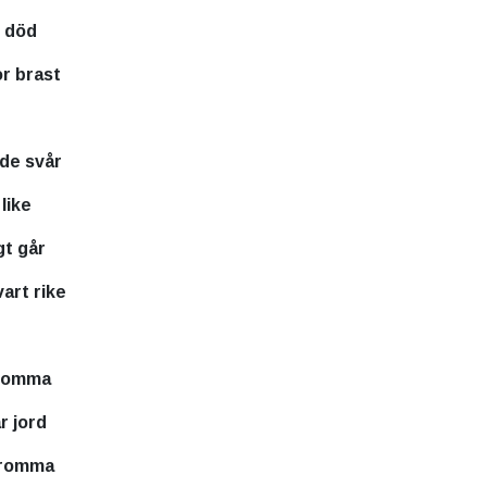
h död
r brast
nde svår
like
gt går
art rike
 komma
r jord
 fromma