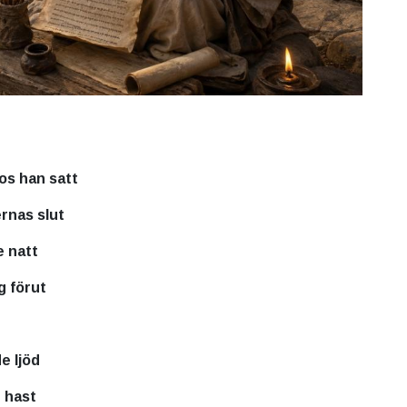
os han satt
ernas slut
 natt
g förut
e ljöd
 hast