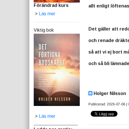
Förändrad kurs
allt enligt löftena
>
Läs mer
Det gäller att redo
Viktig bok
och renade dräkte
så att vi ej bort 
och så bli lämnad
Holger Nilsson
Publicerad: 2026-07-06 |
>
Läs mer
_________________