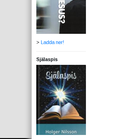
>
Ladda ner!
Själaspis