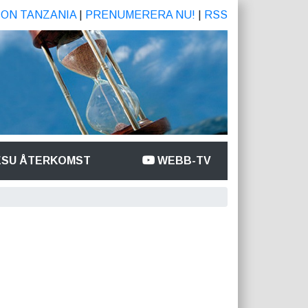
ION TANZANIA
|
PRENUMERERA NU!
|
RSS
ESU ÅTERKOMST
WEBB-TV