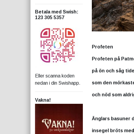
Betala med Swish
:
123 305 5357
Profeten
Profeten på Patm
på ön och såg tid
Eller scanna koden
som den mörkaste
nedan i din Swishapp.
och nöd som aldri
Vakna!
Änglars basuner d
insegel bröts med