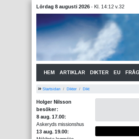
Lördag 8 augusti 2026
- Kl. 14:12 v.32
(CURRENT)
HEM
ARTIKLAR
DIKTER
EU
FRÅ
Startsidan
Dikter
Dikt
Holger Nilsson
besöker:
8 aug. 17.00:
Askeryds missionshus
13 aug. 19.00: