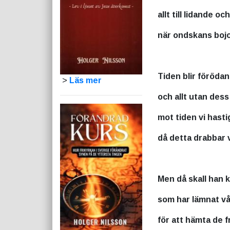
allt till lidande oc
när ondskans bojo
Tiden blir föröda
>
Läs mer
och allt utan dess 
mot tiden vi hasti
då detta drabbar v
Men då skall han
som har lämnat vå
för att hämta de