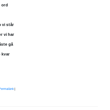
s ord
 vi står
r vi har
måste gå
e kvar
Permalänk
|