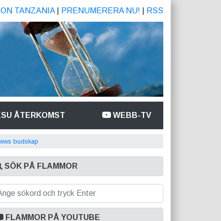
ION TANZANIA
|
PRENUMERERA NU!
|
RSS
ESU ÅTERKOMST
WEBB-TV
News budskap
SÖK PÅ FLAMMOR
FLAMMOR PÅ YOUTUBE