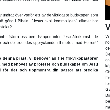
r undrat över varför ett av de viktigaste budskapen som
 gång i Bibeln: “Jesus skall komma igen” alltmer har
V
kstolar?
Vi
nte frånta oss beredskapen inför Jesu återkomst, de
nö
 och de troendes uppryckande till mötet med Herren!”
de
De
av denna präst, vi behöver än fler frikyrkopastorer
an
iga med behovet av profeter och budskapet om Jesu
kö
d för det och uppmuntra din pastor att predika
Ci
fö
fö
Gö
Di
be
me