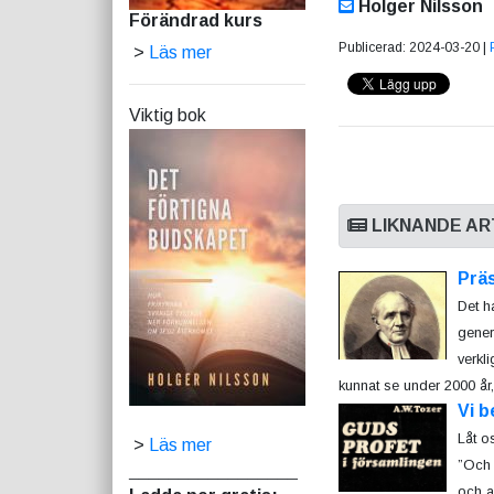
Holger Nilsson
Förändrad kurs
Publicerad: 2024-03-20 |
>
Läs mer
Viktig bok
LIKNANDE AR
Prä
Det h
gener
verkl
kunnat se under 2000 år, 
Vi b
Låt o
>
Läs mer
”Och h
_________________
och an