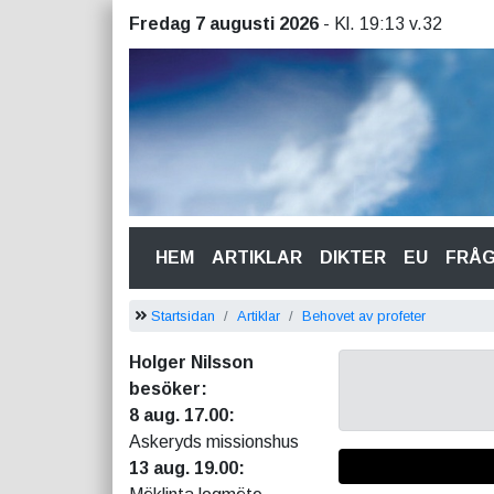
Fredag 7 augusti 2026
- Kl. 19:13 v.32
(CURRENT)
HEM
ARTIKLAR
DIKTER
EU
FRÅ
Startsidan
Artiklar
Behovet av profeter
Holger Nilsson
besöker:
8 aug. 17.00:
Askeryds missionshus
13 aug. 19.00: