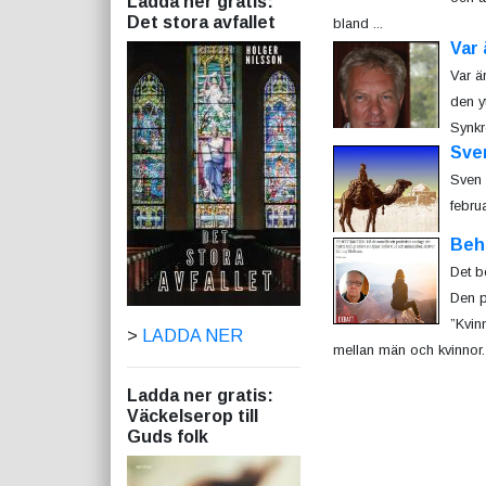
Ladda ner gratis:
Det stora avfallet
bland ...
Var 
Var ä
den yt
Synkr
Sve
Sven 
februa
Beh
Det b
Den p
”Kvin
>
LADDA NER
mellan män och kvinnor. 
Ladda ner gratis:
Väckelserop till
Guds folk