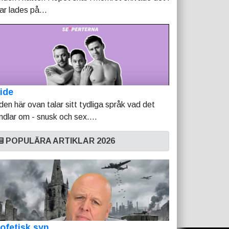
tar lades på...
ide
lden här ovan talar sitt tydliga språk vad det
ndlar om - snusk och sex....
POPULÄRA ARTIKLAR 2026
ofetisk syn