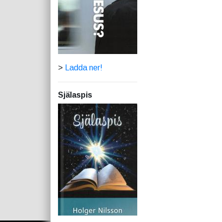
>
Ladda ner!
Själaspis