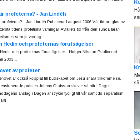
Ku
Hå
är profeterna? - Jan Lindéh
sa
r profeterna? - Jan Lindéh Publicerad augusti 2006 Vår tid präglas av
tersta tidens profetiska varningar. Avfallets tid från den sunda läran.
etismen som ju vardag...
n Hedin och profeternas förutsägelser
Hedin och profeternas förutsägelser - Holger Nilsson Publicerad
ri 2003 ...
K
ovet av profeter
Me
ehovet är också kopplat till budskapet om Jesu snara tillkommelse.
så 
ensionerade prästen Johnny Olofsson skriver så här i Dagen:
nodagens anslag i Dagen anstryker tydligt till vår samtids separatism
Nä...
So