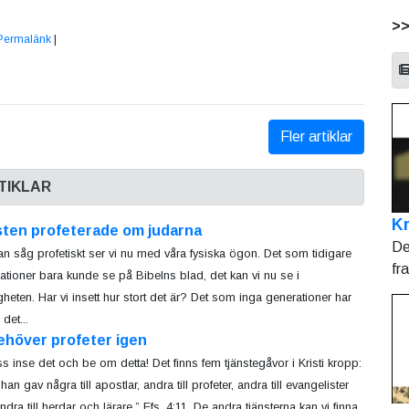
>
Permalänk
|
Fler artiklar
TIKLAR
Kr
sten profeterade om judarna
De
an såg profetiskt ser vi nu med våra fysiska ögon. Det som tidigare
fr
ationer bara kunde se på Bibelns blad, det kan vi nu se i
igheten. Har vi insett hur stort det är? Det som inga generationer har
det...
ehöver profeter igen
ss inse det och be om detta! Det finns fem tjänstegåvor i Kristi kropp:
an gav några till apostlar, andra till profeter, andra till evangelister
dra till herdar och lärare.” Efs. 4:11. De andra tjänsterna kan vi finna