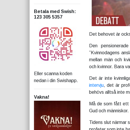
Betala med Swish
:
123 305 5357
Det behovet är ocks
Den pensionerade
”Kvinnodagens ans
mellan män och kvi
och kvinnor. Bara v
Eller scanna koden
Det är inte kvinnl
nedan i din Swishapp.
intervju
, det är pro
behövs alltså inte m
Vakna!
Må de som fått ett pr
Gud och människor.
Tidens slut närmar
s
profeter som inte ha