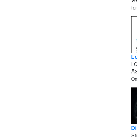
Ve
fö
L
LO
ÅS
On
Di
St