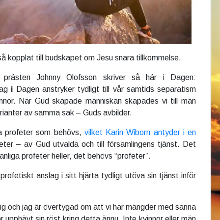
å kopplat till budskapet om Jesu snara tillkommelse.
 prästen Johnny Olofsson skriver så här i Dagen:
lag
i
Dagen anstryker tydligt till vår samtids separatism
nnor. När Gud skapade människan skapades vi till män
arianter av samma sak – Guds avbilder.
iga profeter som behövs,
vilket Karin Wiborn antyder i en
feter – av Gud utvalda och till församlingens tjänst. Det
anliga profeter heller, det behövs “profeter”.
ofetiskt anslag i sitt hjärta tydligt utöva sin tjänst inför
ig och jag är övertygad om att vi har mängder med sanna
r upphävt sin röst kring detta ännu. Inte kvinnor eller män