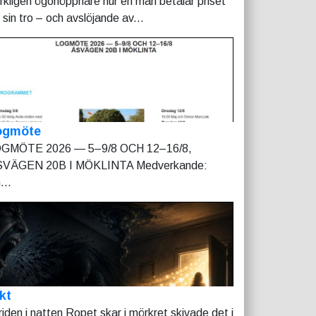
rkligen ögonöppnare hur en man betalar priset
r sin tro – och avslöjande av...
ogmöte
GMÖTE 2026 — 5–9/8 OCH 12–16/8,
VÄGEN 20B I MÖKLINTA Medverkande:
...
kt
riden i natten Ropet skar i mörkret skivade det i