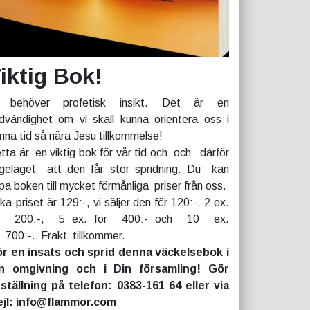
iktig Bok!
 behöver profetisk insikt. Det är en
dvändighet om vi skall kunna orientera oss i
nna tid så nära Jesu tillkommelse!
tta är en viktig bok för vår tid och och därför
geläget att den får stor spridning. Du kan
pa boken till mycket förmånliga priser från oss.
rka-priset är 129:-, vi säljer den för 120:-. 2 ex.
r 200:-, 5 ex. för 400:- och 10 ex.
r 700:-. Frakt tillkommer.
r en insats och sprid denna väckelsebok i
n omgivning och i Din församling! Gör
ställning på telefon: 0383-161 64 eller via
jl: info@flammor.com