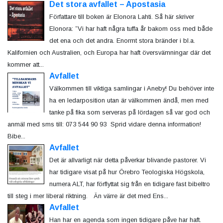
Det stora avfallet – Apostasia
Författare till boken är Elonora Lahti. Så här skriver
Elonora: ”Vi har haft några tuffa år bakom oss med både
det ena och det andra. Enormt stora bränder i bl.a.
Kalifornien och Australien, och Europa har haft översvämningar där det
kommer att...
Avfallet
Välkommen till viktiga samlingar i Aneby! Du behöver inte
ha en ledarposition utan är välkommen ändå, men med
tanke på fika som serveras på lördagen så var god och
anmäl med sms till: 073 544 90 93 Sprid vidare denna information!
Bibe...
Avfallet
Det är allvarligt när detta påverkar blivande pastorer. Vi
har tidigare visat på hur Örebro Teologiska Högskola,
numera ALT, har förflyttat sig från en tidigare fast bibeltro
till steg i mer liberal riktning. Än värre är det med Ens...
Avfallet
Han har en agenda som ingen tidigare påve har haft.