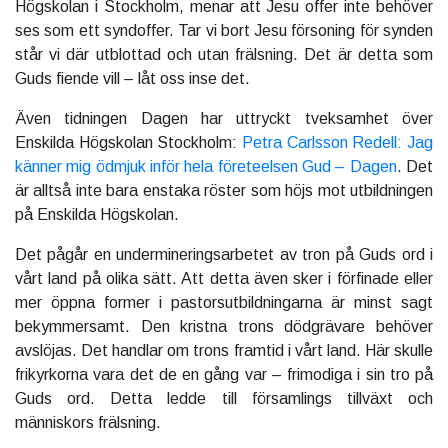
Högskolan i Stockholm, menar att Jesu offer inte behöver
ses som ett syndoffer. Tar vi bort Jesu försoning för synden
står vi där utblottad och utan frälsning. Det är detta som
Guds fiende vill – låt oss inse det.
Även tidningen Dagen har uttryckt tveksamhet över
Enskilda Högskolan Stockholm:
Petra Carlsson Redell: Jag
känner mig ödmjuk inför hela företeelsen Gud – Dagen
. Det
är alltså inte bara enstaka röster som höjs mot utbildningen
på Enskilda Högskolan.
Det pågår en undermineringsarbetet av tron på Guds ord i
vårt land på olika sätt. Att detta även sker i förfinade eller
mer öppna former i pastorsutbildningarna är minst sagt
bekymmersamt. Den kristna trons dödgrävare behöver
avslöjas. Det handlar om trons framtid i vårt land. Här skulle
frikyrkorna vara det de en gång var – frimodiga i sin tro på
Guds ord. Detta ledde till församlings tillväxt och
människors frälsning.