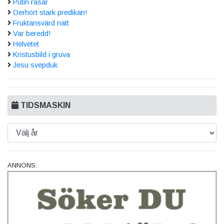
Putin rasar
Oerhört stark predikan!
Fruktansvärd natt
Var beredd!
Helvetet
Kristusbild i gruva
Jesu svepduk
TIDSMASKIN
ANNONS: