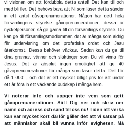
vi visionen om att fördubbla detta antal! Det kan till och
med bli fler. Det behövs bara att Ni som läser detta sänder
in ett antal gåvoprenumerationer. Någon har gett hela
församlingens styrelse gåvoprenumerationer, dessa är
nyckelpersoner, så ge gärna till din församlings styrelse. Du
kan ge till församlingsmedlemmar, det är många som aldrig
får undervisning om det profetiska ordet och Jesu
återkomst. Dessa behöver väckas. Sedan kan du ge till
dina grannar, vänner och släktingar som Du vill vinna för
Jesus. Det är absolut ingen omöjlighet att ge 40
gåvoprenumerationer för många som läser detta. Det blir
då 1 000:-, och det är ett mycket billigt pris för att under
ett år föra in ett väckande budskap i många hem.
Vi noterar inte och uppger inte vem som gett
gåvoprenumerationer. Sätt Dig ner och skriv ner
namn och adress och sänd till oss nu! Tiden att verka
kan var mycket kort därför gäller det att vi satsar på
att människor skall bli vunna inför evigheten. Må