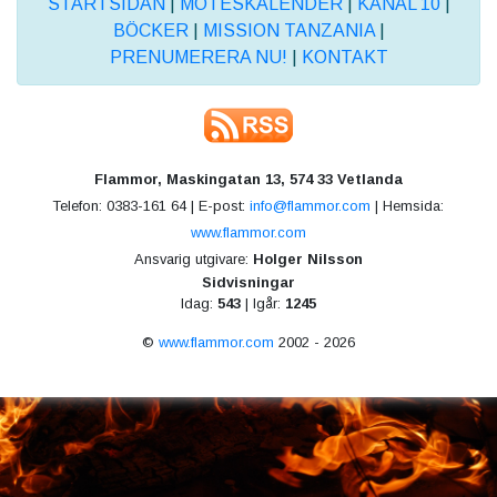
STARTSIDAN
|
MÖTESKALENDER
|
KANAL 10
|
BÖCKER
|
MISSION TANZANIA
|
PRENUMERERA NU!
|
KONTAKT
Flammor, Maskingatan 13, 574 33 Vetlanda
Telefon: 0383-161 64 | E-post:
info@flammor.com
| Hemsida:
www.flammor.com
Ansvarig utgivare:
Holger Nilsson
Sidvisningar
Idag:
543
| Igår:
1245
©
www.flammor.com
2002 - 2026