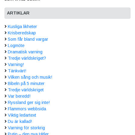
ARTIKLAR
Kusliga likheter
Krisberedskap
Som får bland vargar
Logmöte
Dramatisk varning
Tredje världskriget?
Varning!
Tänkvärt!
Vilken sång och musik!
Bibeln på 5 minuter
Tredje världskriget
Var beredd!
Ryssland ger sig inte!
Flammors webbsida
Viktig ledartext
Du är kallad!
Varning för storkrig
Putin – den nya Hitler