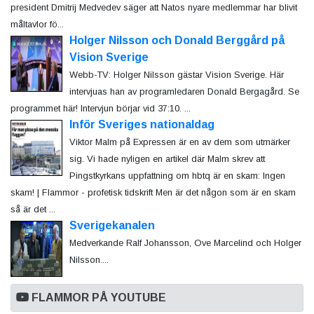
president Dmitrij Medvedev säger att Natos nyare medlemmar har blivit
måltavlor fö...
Holger Nilsson och Donald Berggård på
Vision Sverige
Webb-TV: Holger Nilsson gästar Vision Sverige. Här
intervjuas han av programledaren Donald Bergagård. Se
programmet här! Intervjun börjar vid 37:10. ...
Inför Sveriges nationaldag
Viktor Malm på Expressen är en av dem som utmärker
sig. Vi hade nyligen en artikel där Malm skrev att
Pingstkyrkans uppfattning om hbtq är en skam: Ingen
skam! | Flammor - profetisk tidskrift Men är det någon som är en skam
så är det ...
Sverigekanalen
Medverkande Ralf Johansson, Ove Marcelind och Holger
Nilsson....
FLAMMOR PÅ YOUTUBE