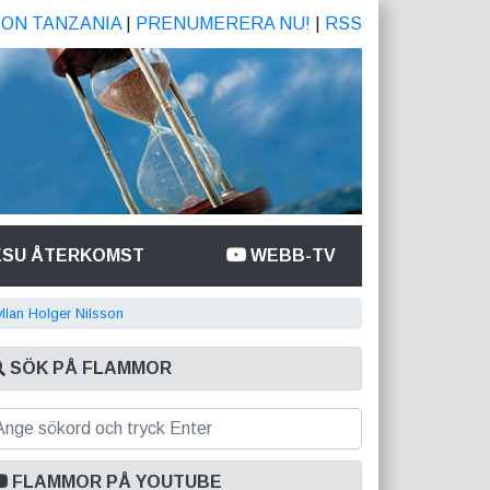
ION TANZANIA
|
PRENUMERERA NU!
|
RSS
ESU ÅTERKOMST
WEBB-TV
llan Holger Nilsson
SÖK PÅ FLAMMOR
FLAMMOR PÅ YOUTUBE