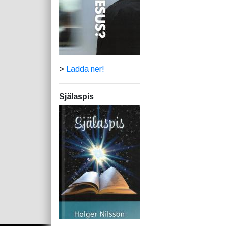
>
Ladda ner!
Själaspis