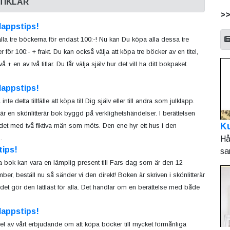
TIKLAR
>
lappstips!
lla tre böckerna för endast 100:-! Nu kan Du köpa alla dessa tre
 för 100:- + frakt. Du kan också välja att köpa tre böcker av en titel,
två + en av två titlar. Du får välja själv hur det vill ha ditt bokpaket.
lappstips!
inte detta tillfälle att köpa till Dig själv eller till andra som julklapp.
 är en skönlitterär bok byggd på verklighetshändelser. I berättelsen
Ku
 det med två fiktiva män som möts. Den ene hyr ett hus i den
.
Hå
tips!
sa
 bok kan vara en lämplig present till Fars dag som är den 12
ber, beställ nu så sänder vi den direkt! Boken är skriven i skönlitterär
 det gör den lättläst för alla. Det handlar om en berättelse med både
lappstips!
l av vårt erbjudande om att köpa böcker till mycket förmånliga