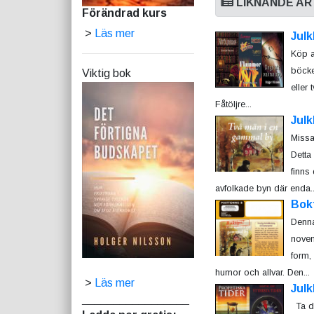
LIKNANDE AR
Förändrad kurs
>
Läs mer
Julk
Köp a
böcker
Viktig bok
eller 
Fåtöljre...
Julk
Missa 
Detta
finns
avfolkade byn där enda..
Bok
Denna
novem
form,
humor och allvar. Den...
>
Läs mer
Julk
_________________
Ta de