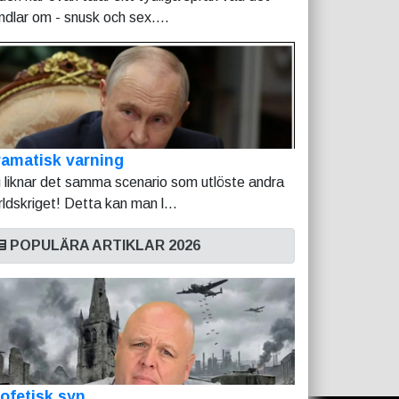
ndlar om - snusk och sex....
amatisk varning
 liknar det samma scenario som utlöste andra
rldskriget! Detta kan man l...
POPULÄRA ARTIKLAR 2026
ofetisk syn