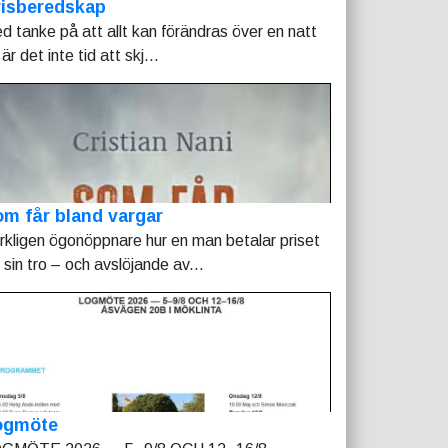
risberedskap
d tanke på att allt kan förändras över en natt
är det inte tid att skj...
m får bland vargar
rkligen ögonöppnare hur en man betalar priset
r sin tro – och avslöjande av...
ogmöte