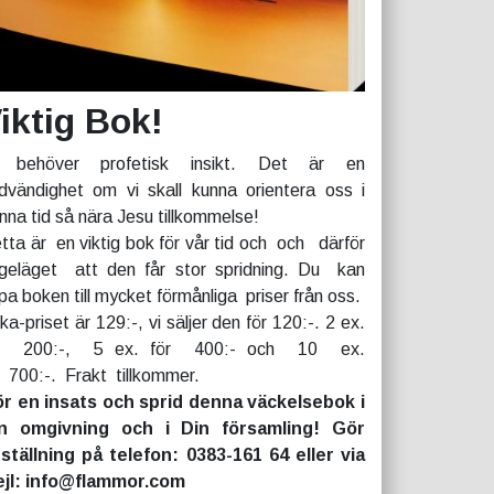
iktig Bok!
 behöver profetisk insikt. Det är en
dvändighet om vi skall kunna orientera oss i
nna tid så nära Jesu tillkommelse!
tta är en viktig bok för vår tid och och därför
geläget att den får stor spridning. Du kan
pa boken till mycket förmånliga priser från oss.
rka-priset är 129:-, vi säljer den för 120:-. 2 ex.
r 200:-, 5 ex. för 400:- och 10 ex.
r 700:-. Frakt tillkommer.
r en insats och sprid denna väckelsebok i
n omgivning och i Din församling! Gör
ställning på telefon: 0383-161 64 eller via
jl: info@flammor.com