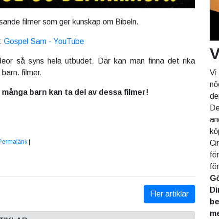
isande filmer som ger kunskap om Bibeln.
k:
Gospel Sam - YouTube
V
eor så syns hela utbudet. Där kan man finna det rika
Vi
 barn. filmer.
nö
 många barn kan ta del av dessa filmer!
de
De
an
kö
Permalänk
|
Ci
fö
fö
Gö
Di
Fler artiklar
be
me