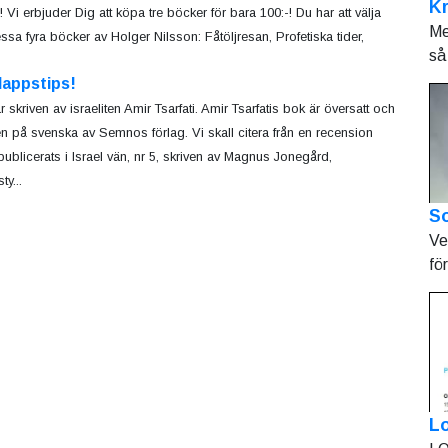
K
! Vi erbjuder Dig att köpa tre böcker för bara 100:-! Du har att välja
Me
ssa fyra böcker av Holger Nilsson: Fåtöljresan, Profetiska tider,
så 
lappstips!
 skriven av israeliten Amir Tsarfati. Amir Tsarfatis bok är översatt och
en på svenska av Semnos förlag. Vi skall citera från en recension
ublicerats i Israel vän, nr 5, skriven av Magnus Jonegård,
y...
So
Ve
fö
L