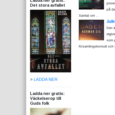
Ladda ner gratis:
priser
Det stora avfallet
på de
Samtal om ...
Julk
Den är
utgiv
som p
församlingskonsult och st
>
LADDA NER
Ladda ner gratis:
Väckelserop till
Guds folk