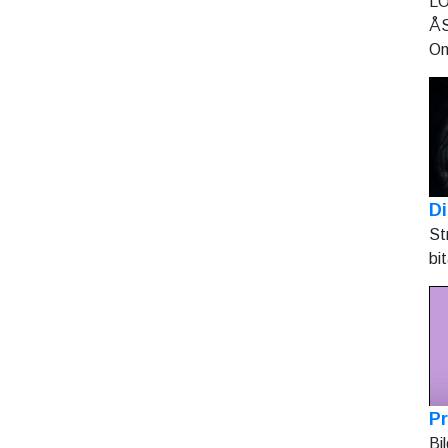
LO
ÅS
On
Di
St
bi
Pr
Bi