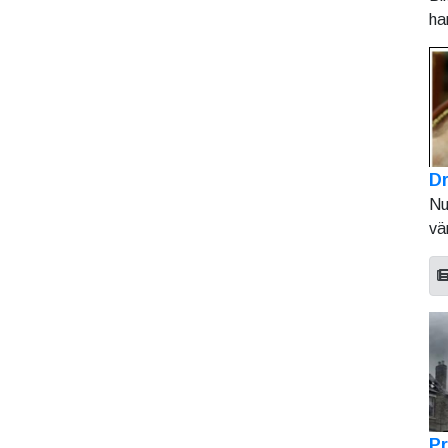
ha
Dr
Nu
vä
Pr