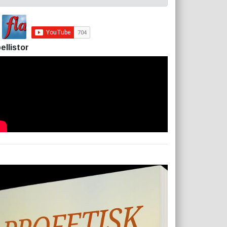
ellistor