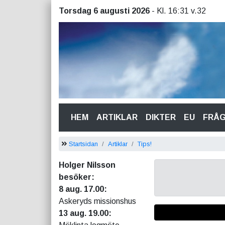
Torsdag 6 augusti 2026
- Kl. 16:31 v.32
(CURRENT)
HEM
ARTIKLAR
DIKTER
EU
FRÅ
Startsidan
Artiklar
Tips!
Holger Nilsson
besöker:
8 aug. 17.00:
Askeryds missionshus
13 aug. 19.00: