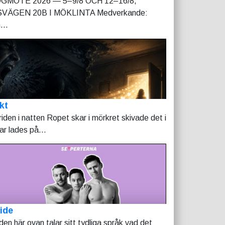
GMÖTE 2026 — 5–9/8 OCH 12–16/8,
VÄGEN 20B I MÖKLINTA Medverkande:
...
kt
riden i natten Ropet skar i mörkret skivade det i
tar lades på...
ide
lden här ovan talar sitt tydliga språk vad det