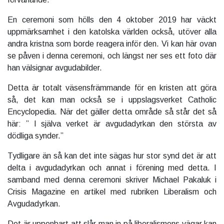
En ceremoni som hölls den 4 oktober 2019 har väckt
uppmärksamhet i den katolska världen också, utöver alla
andra kristna som borde reagera inför den. Vi kan här ovan
se påven i denna ceremoni, och längst ner ses ett foto där
han välsignar avgudabilder.
Detta är totalt väsensfrämmande för en kristen att göra
så, det kan man också se i uppslagsverket Catholic
Encyclopedia. När det gäller detta område så står det så
här: ” I själva verket är avgudadyrkan den största av
dödliga synder.”
Tydligare än så kan det inte sägas hur stor synd det är att
delta i avgudadyrkan och annat i förening med detta. I
samband med denna ceremoni skriver Michael Pakaluk i
Crisis Magazine en artikel med rubriken Liberalism och
Avgudadyrkan.
Det är uppenbart att slår man in på liberalismens vägar kan