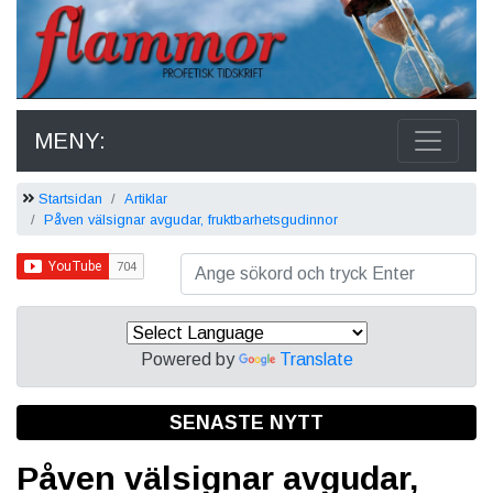
MENY:
Startsidan
Artiklar
Påven välsignar avgudar, fruktbarhetsgudinnor
Powered by
Translate
SENASTE NYTT
Påven välsignar avgudar,