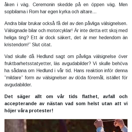
åken i väg. Ceremonin skedde på en öppen väg. Men
sopbilarna i Rom har egen kyrka och altare…
Andra bilar brukar också få del av den påvliga välsignelsen.
Välsignade bilar och motorcyklar! Är inte detta ett skoj med
heliga ting? Ett är dock säkert, det är mer hedendom än
kristendom!” Slut citat.
Vad skulle då Hedlund sagt om påvliga välsignelse över
fruktbarhetsstatyetter, läs avgudabilder? Vi skulle behöva
ha sådana om Hedlund i vår tid. Hans reaktion inför denna
”mildare” form av välsignelser av döda föremål, istället för
avgudabilder.
Det säger allt om vår tids flathet, avfall och
accepterande av nästan vad som helst utan att vi
höjer våra protester!