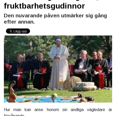
fruktbarhetsgudinnor
Den nuvarande påven utmärker sig gång
efter annan.
Hur man kan anse honom sin andliga vägledare är
förvånande.