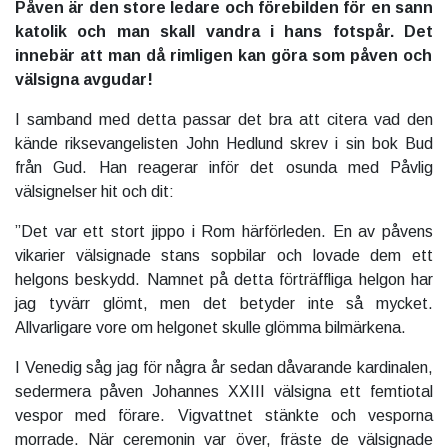
Påven är den store ledare och förebilden för en sann
katolik och man skall vandra i hans fotspår. Det
innebär att man då rimligen kan göra som påven och
välsigna avgudar!
I samband med detta passar det bra att citera vad den
kände riksevangelisten John Hedlund skrev i sin bok Bud
från Gud. Han reagerar inför det osunda med Påvlig
välsignelser hit och dit:
”Det var ett stort jippo i Rom härförleden. En av påvens
vikarier välsignade stans sopbilar och lovade dem ett
helgons beskydd. Namnet på detta förträffliga helgon har
jag tyvärr glömt, men det betyder inte så mycket.
Allvarligare vore om helgonet skulle glömma bilmärkena.
I Venedig såg jag för några år sedan dåvarande kardinalen,
sedermera påven Johannes XXIII välsigna ett femtiotal
vespor med förare. Vigvattnet stänkte och vesporna
morrade. När ceremonin var över, fräste de välsignade