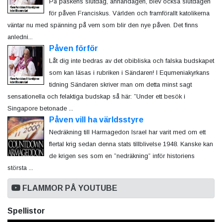
På påskens slutdag, annandagen, blev också slutdagen
för påven Franciskus. Världen och framförallt katolikerna
väntar nu med spänning på vem som blir den nye påven. Det finns
anledni...
Påven förför
Låt dig inte bedras av det obibliska och falska budskapet
som kan läsas i rubriken i Sändaren! I Equmeniakyrkans
tidning Sändaren skriver man om detta minst sagt
sensationella och felaktiga budskap så här: ”Under ett besök i
Singapore betonade ...
Påven vill ha världsstyre
Nedräkning till Harmagedon Israel har varit med om ett
flertal krig sedan denna stats tillblivelse 1948. Kanske kan
de krigen ses som en ”nedräkning” inför historiens
största ...
FLAMMOR PÅ YOUTUBE
Spellistor