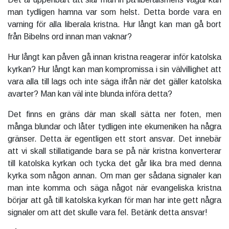
man tydligen hamna var som helst. Detta borde vara en
varning för alla liberala kristna. Hur långt kan man gå bort
från Bibelns ord innan man vaknar?
Hur långt kan påven gå innan kristna reagerar inför katolska
kyrkan? Hur långt kan man kompromissa i sin välvillighet att
vara alla till lags och inte säga ifrån när det gäller katolska
avarter? Man kan väl inte blunda införa detta?
Det finns en gräns där man skall sätta ner foten, men
många blundar och låter tydligen inte ekumeniken ha några
gränser. Detta är egentligen ett stort ansvar. Det innebär
att vi skall stillatigande bara se på när kristna konverterar
till katolska kyrkan och tycka det går lika bra med denna
kyrka som någon annan. Om man ger sådana signaler kan
man inte komma och säga något när evangeliska kristna
börjar att gå till katolska kyrkan för man har inte gett några
signaler om att det skulle vara fel. Betänk detta ansvar!