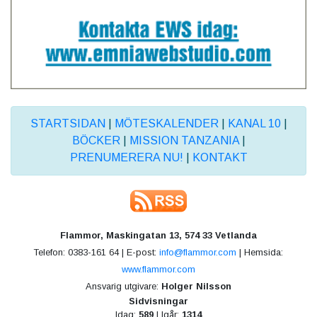
STARTSIDAN
|
MÖTESKALENDER
|
KANAL 10
|
BÖCKER
|
MISSION TANZANIA
|
PRENUMERERA NU!
|
KONTAKT
Flammor, Maskingatan 13, 574 33 Vetlanda
Telefon: 0383-161 64 | E-post:
info@flammor.com
| Hemsida:
www.flammor.com
Ansvarig utgivare:
Holger Nilsson
Sidvisningar
Idag:
589
| Igår:
1314