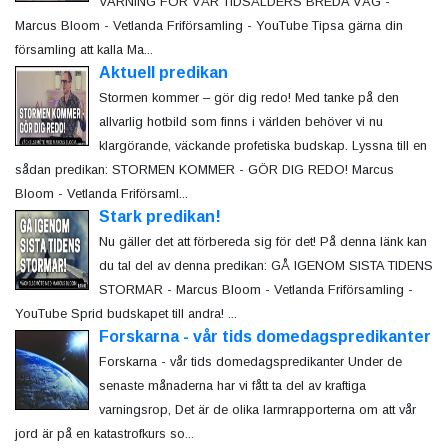
VARNING FÖR VÅR TIDSÅLDERS BREDA VÄG -
Marcus Bloom - Vetlanda Friförsamling - YouTube Tipsa gärna din
församling att kalla Ma...
Aktuell predikan
Stormen kommer – gör dig redo! Med tanke på den
allvarlig hotbild som finns i världen behöver vi nu
klargörande, väckande profetiska budskap. Lyssna till en
sådan predikan: STORMEN KOMMER - GÖR DIG REDO! Marcus
Bloom - Vetlanda Friförsaml...
Stark predikan!
Nu gäller det att förbereda sig för det! På denna länk kan
du tal del av denna predikan: GÅ IGENOM SISTA TIDENS
STORMAR - Marcus Bloom - Vetlanda Friförsamling -
YouTube Sprid budskapet till andra! ...
Forskarna - vår tids domedagspredikanter
Forskarna - vår tids domedagspredikanter Under de
senaste månaderna har vi fått ta del av kraftiga
varningsrop, Det är de olika larmrapporterna om att vår
jord är på en katastrofkurs so...