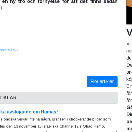
 en ny tro och förnyelse för att det finns sådan
!
V
Vi
Permalänk
|
nö
de
De
an
kö
Fler artiklar
Ci
fö
TIKLAR
fö
Gö
rka avslöjande om Hamas!
Di
 ondska verkar inte ha några gränser! I chockerande bilder som
be
tes den 13 november av israeliska Channel 12:s Ohad Hemo,
me