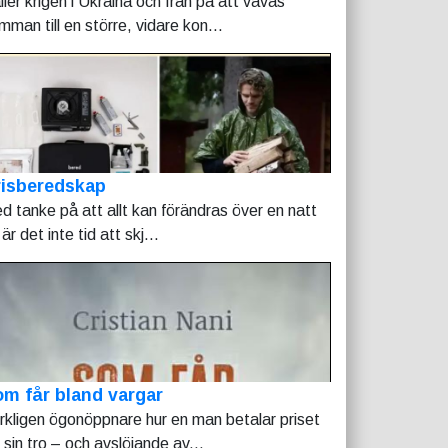
ller krigen i Ukraina och Iran på att vävas
mman till en större, vidare kon...
risberedskap
d tanke på att allt kan förändras över en natt
är det inte tid att skj...
m får bland vargar
rkligen ögonöppnare hur en man betalar priset
r sin tro – och avslöjande av...