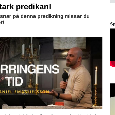
tark predikan!
ssnar på denna predikning missar du
t!
Sp