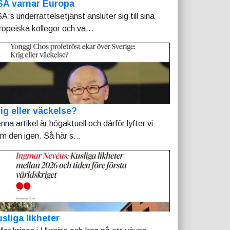
SA varnar Europa
A:s underrättelsetjänst ansluter sig till sina
ropeiska kollegor och va...
ig eller väckelse?
nna artikel är högaktuell och därför lyfter vi
am den igen. Så här s...
sliga likheter