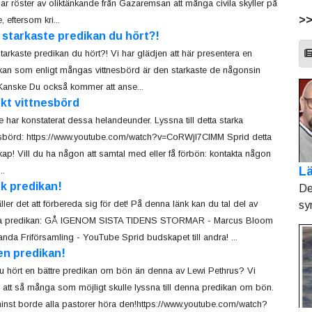
jar röster av oliktänkande från Gazaremsan att många civila skyller på
>
 eftersom kri...
starkaste predikan du hört?!
tarkaste predikan du hört?! Vi har glädjen att här presentera en
kan som enligt mångas vittnesbörd är den starkaste de någonsin
 Kanske Du också kommer att anse...
kt vittnesbörd
e har konstaterat dessa helandeunder. Lyssna till detta starka
esbörd: https://www.youtube.com/watch?v=CoRWjl7CIMM Sprid detta
ap! Vill du ha någon att samtal med eller få förbön: kontakta någon
Lä
..
k predikan!
De
ller det att förbereda sig för det! På denna länk kan du tal del av
sy
a predikan: GÅ IGENOM SISTA TIDENS STORMAR - Marcus Bloom
landa Friförsamling - YouTube Sprid budskapet till andra! ...
en predikan!
u hört en bättre predikan om bön än denna av Lewi Pethrus? Vi
r att så många som möjligt skulle lyssna till denna predikan om bön.
minst borde alla pastorer höra den!https://www.youtube.com/watch?