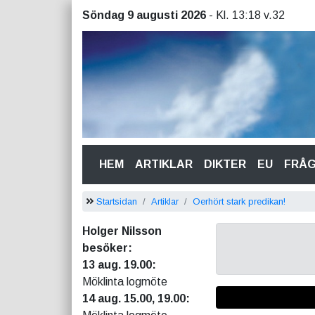
Söndag 9 augusti 2026
- Kl. 13:18 v.32
(CURRENT)
HEM
ARTIKLAR
DIKTER
EU
FRÅ
Startsidan
Artiklar
Oerhört stark predikan!
Holger Nilsson
besöker:
13 aug. 19.00:
Möklinta logmöte
14 aug. 15.00, 19.00: