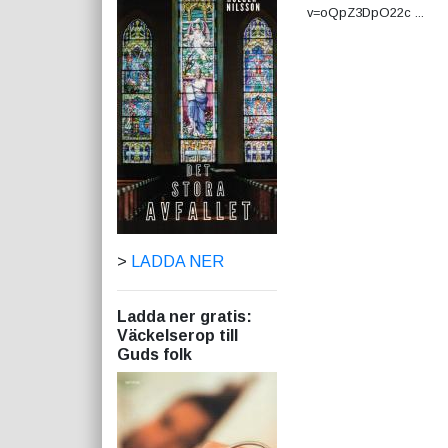
v=oQpZ3DpO22c ...
>
LADDA NER
Ladda ner gratis:
Väckelserop till
Guds folk