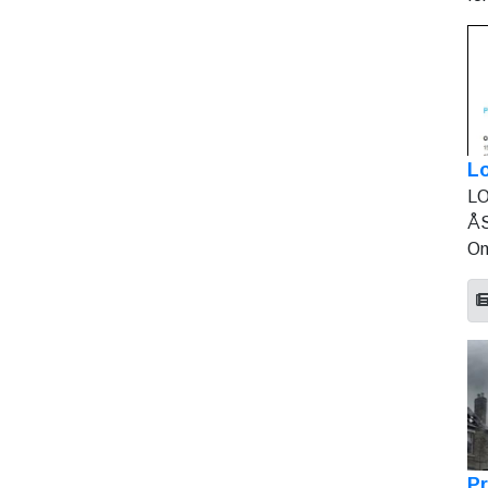
L
LO
ÅS
On
Pr