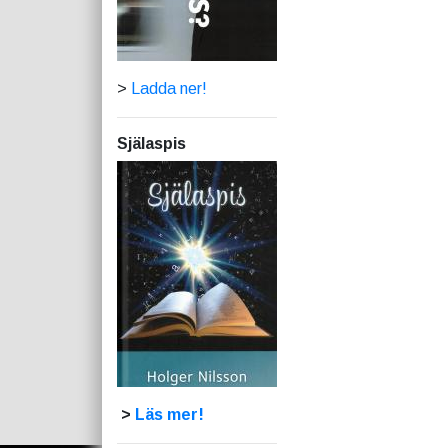
>
Ladda ner!
Själaspis
>
Läs mer!