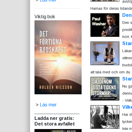
avslö
Hamas för deras lidande,
Den 
Viktig bok
Den s
predi
hört.
Star
Läkar
vittn
budsk
att tala med och om du .
Star
Nu gä
denn
- Vet
>
Läs mer
Vilk
_________________
Har d
Ladda ner gratis:
tycke
Det stora avfallet
Inte 