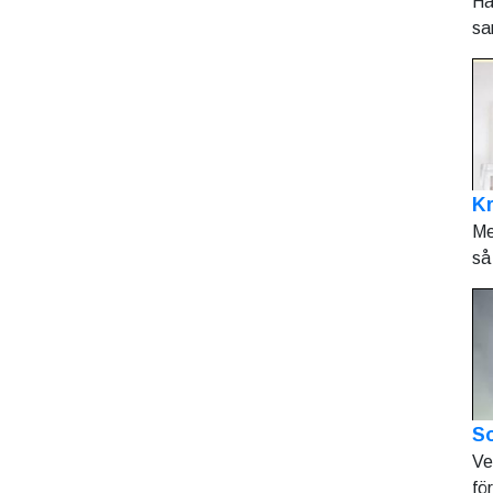
Hå
sa
K
Me
så 
So
Ve
fö