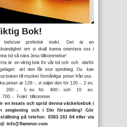
iktig Bok!
 behöver profetisk insikt. Det är en
dvändighet om vi skall kunna orientera oss i
nna tid så nära Jesu tillkommelse!
tta är en viktig bok för vår tid och och därför
geläget att den får stor spridning. Du kan
pa boken till mycket förmånliga priser från oss.
rka-priset är 129:-, vi säljer den för 120:-. 2 ex.
r 200:-, 5 ex. för 400:- och 10 ex.
r 700:-. Frakt tillkommer.
r en insats och sprid denna väckelsebok i
n omgivning och i Din församling! Gör
ställning på telefon: 0383-161 64 eller via
jl: info@flammor.com