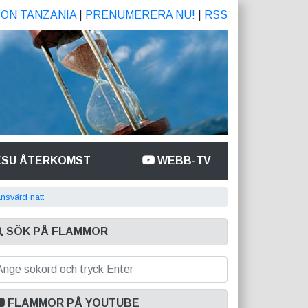
ION TANZANIA
|
PRENUMERERA NU!
|
RSS
ESU ÅTERKOMST
WEBB-TV
ansvärd natt
SÖK PÅ FLAMMOR
FLAMMOR PÅ YOUTUBE