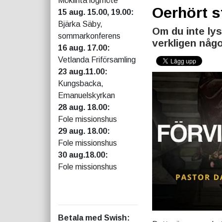
Möklinta logmöte
Oerhört s
15 aug. 15.00, 19.00:
Bjärka Säby,
Om du inte ly
sommarkonferens
verkligen någo
16 aug. 17.00:
Vetlanda Friförsamling
23 aug.11.00:
Kungsbacka,
Emanuelskyrkan
28 aug. 18.00:
Fole missionshus
29 aug. 18.00:
Fole missionshus
30 aug.18.00:
Fole missionshus
Betala med Swish
: