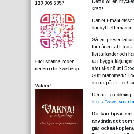
Detta är en mycket
123 305 5357
kraft!
Daniel Emanuelsson 
har bytt efternamn t
Så är presentation
förmånen att träna,
flertal länder och h
att bygga lärjunga
Eller scanna koden
sätt ska nå ut i Sto
nedan i din Swishapp.
Gud brännmärkt i de
menar på att för Gud 
Vakna!
Denna predikning
https://www.youtu
Du kan tipsa om 
använda det som f
går också kopiera 