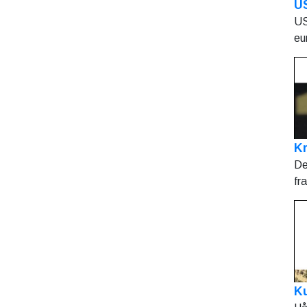
U
US
eu
Kr
De
fr
Ku