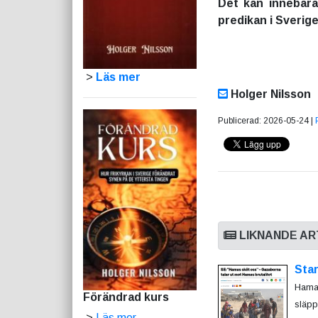
Det kan innebära
predikan i Sverige
>
Läs mer
Holger Nilsson
Publicerad: 2026-05-24 |
LIKNANDE AR
Sta
Hamas
Förändrad kurs
släpp
>
Läs mer