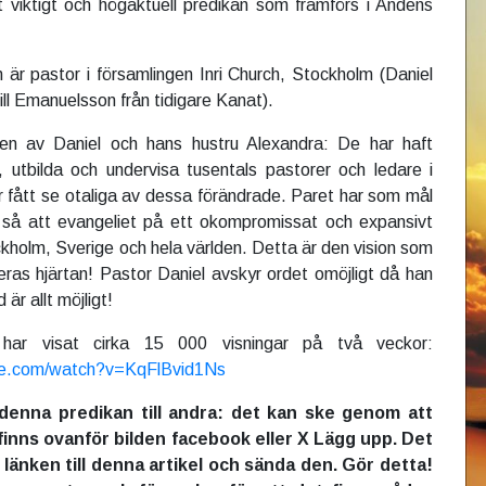
 viktigt och högaktuell predikan som framförs i Andens
är pastor i församlingen Inri Church, Stockholm (Daniel
ill Emanuelsson från tidigare Kanat).
en av Daniel och hans hustru Alexandra: De har haft
 utbilda och undervisa tusentals pastorer och ledare i
ar fått se otaliga av dessa förändrade. Paret har som mål
r så att evangeliet på ett okompromissat och expansivt
ckholm, Sverige och hela världen. Detta är den vision som
ras hjärtan! Pastor Daniel avskyr ordet omöjligt då han
är allt möjligt!
 har visat cirka 15 000 visningar på två veckor:
be.com/watch?v=KqFlBvid1Ns
denna predikan till andra: det kan ske genom att
inns ovanför bilden facebook eller X Lägg upp. Det
länken till denna artikel och sända den. Gör detta!