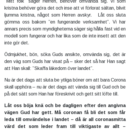
”Mitt folk” säger Herren, behöver omvända sig. Vi som
kristna behöver göra det och inse att vi förlorat sältan, blivit
ljumma kristna, något som Herren avskyr. Låt oss sluta
gömma oss bakom ”en fungerande verksamhet”. Vi har
annars precis som myndigheterna säger sig hålla fast vid en
modell som fungerar och har lika som de inte insett att den
inte gör det.
Ödmjukhet, bön, söka Guds ansikte, omvända sig, det är
den väg som Guds har visat på – sker det så har Han sagt
att Han skall: ”Skaffa läkedom över landet”.
Nu är det dags att sluta be ytliga böner om att bara Corona
skall upphöra – nu är det dags att vända sig till Gud och be
på det sätt som Han har föreskrivit och gett sitt löfte till.
Låt oss böja knä och be dagligen efter den angivna
vägen Gud har gett. Må coronan få bli det som får
leda till omvändelse i landet – då är all coronasmitta
värd det som leder fram till viktigaste av allt –