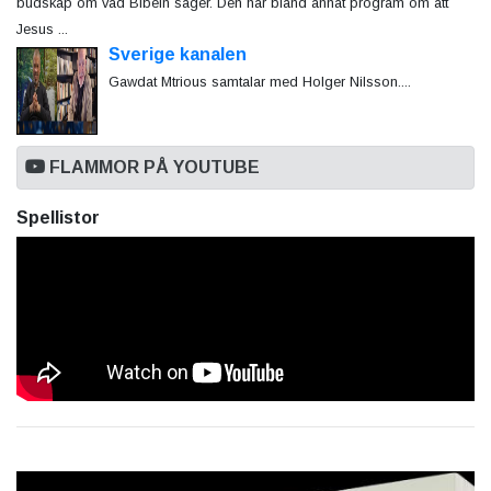
budskap om vad Bibeln säger. Den har bland annat program om att
Jesus ...
Sverige kanalen
Gawdat Mtrious samtalar med Holger Nilsson....
FLAMMOR PÅ YOUTUBE
Spellistor