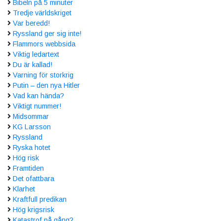
Bibeln på 5 minuter
Tredje världskriget
Var beredd!
Ryssland ger sig inte!
Flammors webbsida
Viktig ledartext
Du är kallad!
Varning för storkrig
Putin – den nya Hitler
Vad kan hända?
Viktigt nummer!
Midsommar
KG Larsson
Ryssland
Ryska hotet
Hög risk
Framtiden
Det ofattbara
Klarhet
Kraftfull predikan
Hög krigsrisk
Katastrof på gång?