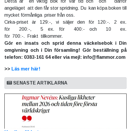
Detta är en viktig bok för vår tid och och därför
angeläget att den får stor spridning. Du kan köpa boken till
mycket förmånliga priser från oss.
Cirka-priset är 129:-, vi säljer den för 120:-. 2 ex.
för 200:-, 5 ex. för 400:- och 10 ex.
för 700:-. Frakt tillkommer.
Gör en insats och sprid denna väckelsebok i Din
omgivning och i Din församling! Gör beställning på
telefon: 0383-161 64 eller via mejl: info@flammor.com
>>
Läs mer här!
SENASTE ARTIKLARNA