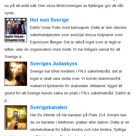
nu på ett unikt sätt. Den stora tillströmningen av flyktingar gör att vårt
syste...
Hot mot Sverige
Därför hotar Putin med kärnvapen. Detta är den danska
säkerhetstjänsten som avslöjat dessa hotplaner som
Expressen återger. Det är alltså inget som är tagit ur
luften, utan en organisation med insikt. Vi har tidigare varnat för att
Sverige ä...
Sveriges Judaskyss
Sverige har blivit medlem i FN:s säkerhetsråd, det är
inget vi skall vara stolta över. Vi borde skämmas!Ett
makalöst fjäskande för arabstater, diktaturer, ligger till
grund för att Sverige kunde säkra en plats i FN:s säkerhetsråd. Därför är
p...
Sverigekanalen
Har Du Allente så här kanalen på Plats 214. Annars kan
du se kanalen i telefonen, plattan eller datorn. Detta är en
väckelsekanal för både kristna och icke kristna. Tydliga