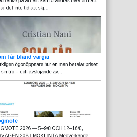
d tanke på att allt kan förändras över en natt
är det inte tid att skj...
m får bland vargar
rkligen ögonöppnare hur en man betalar priset
r sin tro – och avslöjande av...
ogmöte
GMÖTE 2026 — 5–9/8 OCH 12–16/8,
VÄGEN 20B I MÖKLINTA Medverkande: