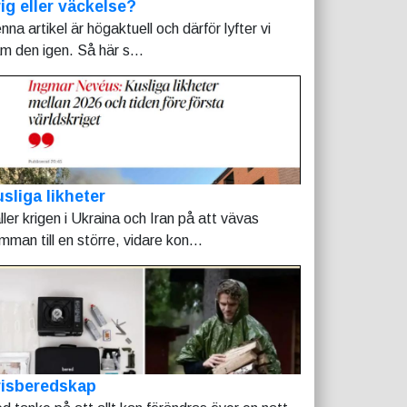
ig eller väckelse?
nna artikel är högaktuell och därför lyfter vi
am den igen. Så här s...
sliga likheter
ller krigen i Ukraina och Iran på att vävas
mman till en större, vidare kon...
risberedskap