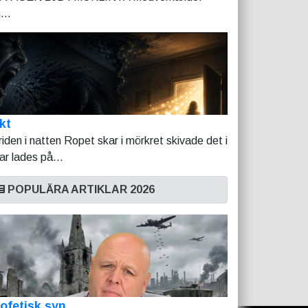
...
kt
riden i natten Ropet skar i mörkret skivade det i
tar lades på...
POPULÄRA ARTIKLAR 2026
ofetisk syn