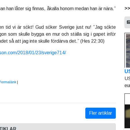
>
han låter sig finnas, åkalla honom medan han är nära.”
n tid vi är sökt! Gud söker Sverige just nu! ”Jag sökte
on som skulle bygga en mur och ställa sig i gapet inför
landet så att jag inte skulle fördärva det.” (Hes 22:30)
rson.com/2018/01/23/sverige714/
U
US
Permalänk
|
eu
Fler artiklar
TIKLAR