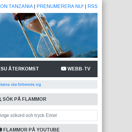
ION TANZANIA
|
PRENUMERERA NU!
|
RSS
ESU ÅTERKOMST
WEBB-TV
karna ska förbereda sig
SÖK PÅ FLAMMOR
FLAMMOR PÅ YOUTUBE