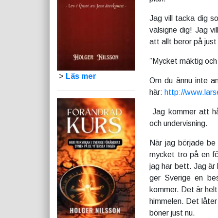
Jag vill tacka dig 
välsigne dig! Jag v
att allt beror på ju
”Mycket mäktig och 
>
Läs mer
Om du ännu inte anm
här:
http://www.lar
Jag kommer att hå
och undervisning.
När jag började be 
mycket tro på en fö
jag har bett. Jag är
ger Sverige en bes
kommer. Det är helt
himmelen. Det låter 
böner just nu.