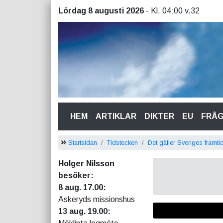
Lördag 8 augusti 2026
- Kl. 04:00 v.32
(CURRENT)
HEM
ARTIKLAR
DIKTER
EU
FRÅ
Startsidan
Tidstecken
Det gäller Sveriges framtid
Holger Nilsson
besöker:
8 aug. 17.00:
Askeryds missionshus
13 aug. 19.00: