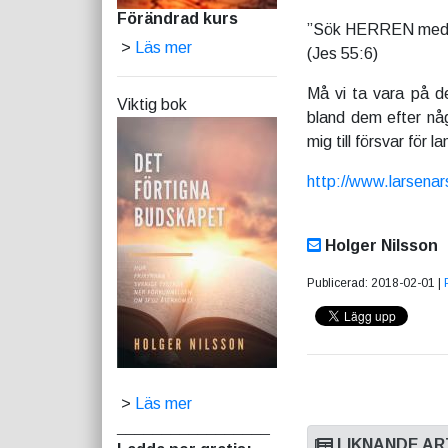
Förändrad kurs
”Sök HERREN medan 
>
Läs mer
(Jes 55:6)
Må vi ta vara på de
Viktig bok
bland dem efter någ
mig till försvar för 
http://www.larsena
Holger Nilsson
Publicerad: 2018-02-01 |
>
Läs mer
_________________
LIKNANDE AR