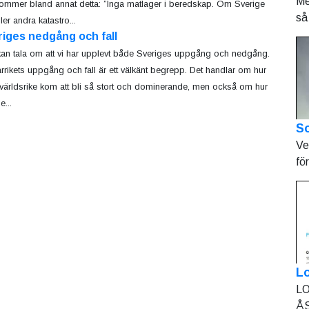
Me
ommer bland annat detta: ”Inga matlager i beredskap. Om Sverige
så 
ler andra katastro...
iges nedgång och fall
an tala om att vi har upplevt både Sveriges uppgång och nedgång.
rikets uppgång och fall är ett välkänt begrepp. Det handlar om hur
 världsrike kom att bli så stort och dominerande, men också om hur
...
So
Ve
fö
L
LO
ÅS