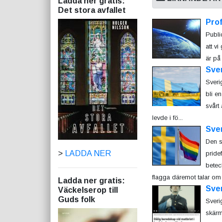
Ladda ner gratis:
Det stora avfallet
Prof
Publi
att v
är på 
Sve
Sverig
bli e
svårt 
levde i fö...
Sver
Den s
>
LADDA NER
pride
betec
flagga däremot talar om 
Ladda ner gratis:
Sver
Väckelserop till
Guds folk
Sveri
skärm