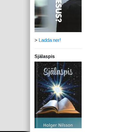
>
Ladda ner!
Själaspis