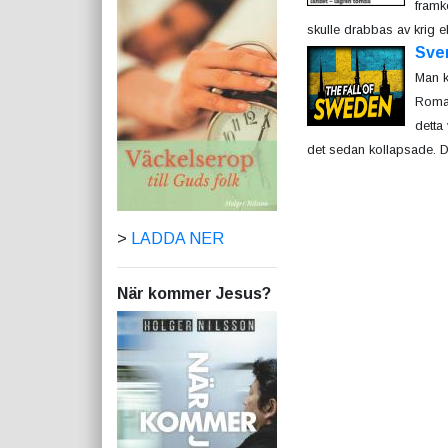
framk
skulle drabbas av krig el
Sver
Man k
Romar
detta
det sedan kollapsade. De
>
LADDA NER
När kommer Jesus?