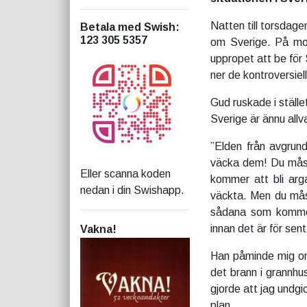
Natten till torsdage
Betala med Swish
:
123 305 5357
om Sverige. På mor
uppropet att be för 
ner de kontroversiell
Gud ruskade i ställe
Sverige är ännu allv
”Elden från avgrund
väcka dem! Du måst
Eller scanna koden
kommer att bli arga 
nedan i din Swishapp.
väckta. Men du mås
sådana som kommer
innan det är för sen
Vakna!
Han påminde mig om 
det brann i grannhu
gjorde att jag undgi
plan.