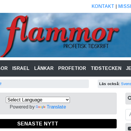
KONTAKT
|
MISS
GOR
ISRAEL
LÄNKAR
PROFETIOR
TIDSTECKEN
J
!
Läs också:
Svens
Powered by
Translate
SENASTE NYTT