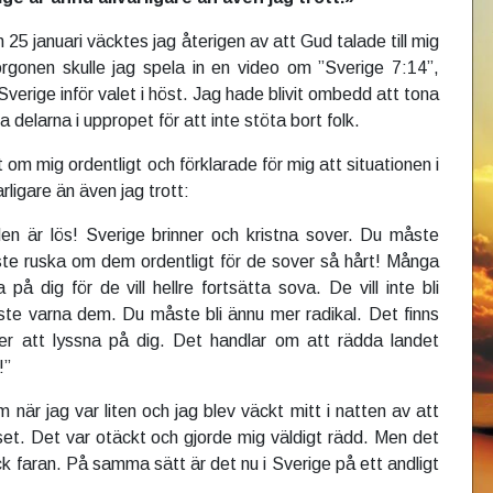
n 25 januari väcktes jag återigen av att Gud talade till mig
gonen skulle jag spela in en video om ”Sverige 7:14”,
Sverige inför valet i höst. Jag hade blivit ombedd att tona
a delarna i uppropet för att inte stöta bort folk.
t om mig ordentligt och förklarade för mig att situationen i
arligare än även jag trott:
en är lös! Sverige brinner och kristna sover. Du måste
e ruska om dem ordentligt för de sover så hårt! Många
på dig för de vill hellre fortsätta sova. De vill inte bli
te varna dem. Du måste bli ännu mer radikal. Det finns
 att lyssna på dig. Det handlar om att rädda landet
t!”
när jag var liten och jag blev väckt mitt i natten av att
set. Det var otäckt och gjorde mig väldigt rädd. Men det
ck faran. På samma sätt är det nu i Sverige på ett andligt