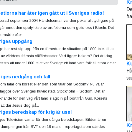
Kr
De
etiorna har åter igen gått ut i Sveriges radio!
fr
cerad september 2004 Händelserna i världen pekar allt tydligare på
i går emot den uppfyllelse av profetiorna som getts oss i Bibeln. Det
område efter ...
riges uppgång
e har rest sig upp från en förnedrande situation på 1800-talet till att
n av världens främsta välfärdsstater. Vad ligger bakom? Det är idag
Ku
att tro att under 1800-talet var Sverige ett land vars folk till stora delar
Hå
iges nedgång och fall
sa
om talar om korset eller den som talar om Sodom? Nu vajar
flaggor över Sveriges huvudstad, Stockholm = Sodom. Det är
knande för den väg vårt land slagit in på bort från Gud. Korsets
att där Jesus dog på...
iges beredskap för krig är usel
ges Television varnar för den dåliga beredskapen. Bilden är en
K
dumpningen från SVT den 19 mars. I reportaget som sändes