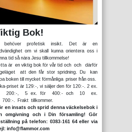
iktig Bok!
 behöver profetisk insikt. Det är en
dvändighet om vi skall kunna orientera oss i
nna tid så nära Jesu tillkommelse!
tta är en viktig bok för vår tid och och därför
geläget att den får stor spridning. Du kan
pa boken till mycket förmånliga priser från oss.
rka-priset är 129:-, vi säljer den för 120:-. 2 ex.
r 200:-, 5 ex. för 400:- och 10 ex.
r 700:-. Frakt tillkommer.
r en insats och sprid denna väckelsebok i
n omgivning och i Din församling! Gör
ställning på telefon: 0383-161 64 eller via
jl: info@flammor.com