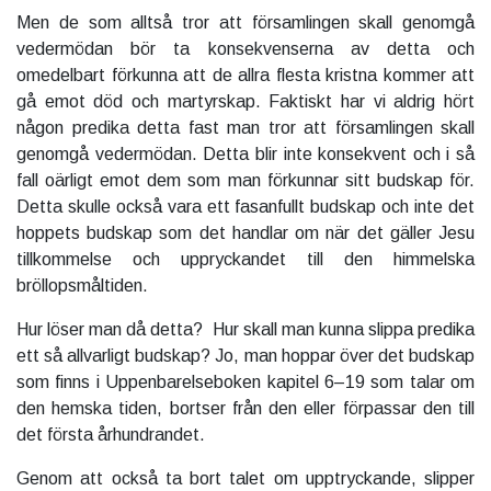
Men de som alltså tror att församlingen skall genomgå
vedermödan bör ta konsekvenserna av detta och
omedelbart förkunna att de allra flesta kristna kommer att
gå emot död och martyrskap. Faktiskt har vi aldrig hört
någon predika detta fast man tror att församlingen skall
genomgå vedermödan. Detta blir inte konsekvent och i så
fall oärligt emot dem som man förkunnar sitt budskap för.
Detta skulle också vara ett fasanfullt budskap och inte det
hoppets budskap som det handlar om när det gäller Jesu
tillkommelse och uppryckandet till den himmelska
bröllopsmåltiden.
Hur löser man då detta? Hur skall man kunna slippa predika
ett så allvarligt budskap? Jo, man hoppar över det budskap
som finns i Uppenbarelseboken kapitel 6–19 som talar om
den hemska tiden, bortser från den eller förpassar den till
det första århundrandet.
Genom att också ta bort talet om upptryckande, slipper