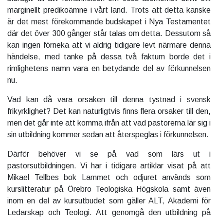
marginellt predikoämne i vårt land. Trots att detta kanske
är det mest förekommande budskapet i Nya Testamentet
där det över 300 gånger står talas om detta. Dessutom så
kan ingen förneka att vi aldrig tidigare levt närmare denna
händelse, med tanke på dessa två faktum borde det i
rimlighetens namn vara en betydande del av förkunnelsen
nu.
Vad kan då vara orsaken till denna tystnad i svensk
frikyrklighet? Det kan naturligtvis finns flera orsaker till den,
men det går inte att komma ifrån att vad pastorerna lär sig i
sin utbildning kommer sedan att återspeglas i förkunnelsen.
Därför behöver vi se på vad som lärs ut i
pastorsutbildningen. Vi har i tidigare artiklar visat på att
Mikael Tellbes bok Lammet och odjuret används som
kurslitteratur på Örebro Teologiska Högskola samt även
inom en del av kursutbudet som gäller ALT, Akademi för
Ledarskap och Teologi. Att genomgå den utbildning på