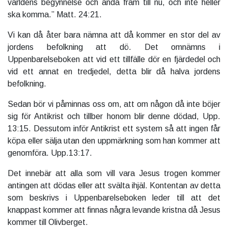
världens begynnelse och ända fram till nu, och inte heller
ska komma.” Matt. 24:21.
Vi kan då åter bara nämna att då kommer en stor del av
jordens befolkning att dö. Det omnämns i
Uppenbarelseboken att vid ett tillfälle dör en fjärdedel och
vid ett annat en tredjedel, detta blir då halva jordens
befolkning.
Sedan bör vi påminnas oss om, att om någon då inte böjer
sig för Antikrist och tillber honom blir denne dödad, Upp.
13:15. Dessutom inför Antikrist ett system så att ingen får
köpa eller sälja utan den uppmärkning som han kommer att
genomföra. Upp.13:17.
Det innebär att alla som vill vara Jesus trogen kommer
antingen att dödas eller att svälta ihjäl. Kontentan av detta
som beskrivs i Uppenbarelseboken leder till att det
knappast kommer att finnas några levande kristna då Jesus
kommer till Olivberget.