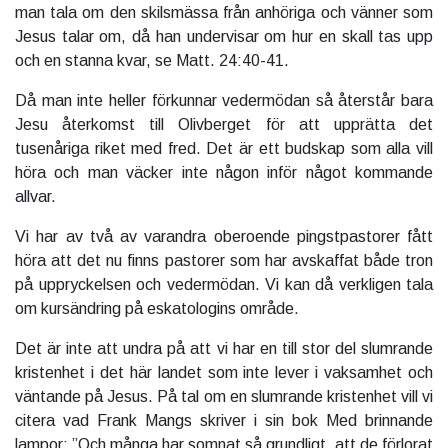
man tala om den skilsmässa från anhöriga och vänner som
Jesus talar om, då han undervisar om hur en skall tas upp
och en stanna kvar, se Matt. 24:40-41.
Då man inte heller förkunnar vedermödan så återstår bara
Jesu återkomst till Olivberget för att upprätta det
tusenåriga riket med fred. Det är ett budskap som alla vill
höra och man väcker inte någon inför något kommande
allvar.
Vi har av två av varandra oberoende pingstpastorer fått
höra att det nu finns pastorer som har avskaffat både tron
på uppryckelsen och vedermödan. Vi kan då verkligen tala
om kursändring på eskatologins område.
Det är inte att undra på att vi har en till stor del slumrande
kristenhet i det här landet som inte lever i vaksamhet och
väntande på Jesus. På tal om en slumrande kristenhet vill vi
citera vad Frank Mangs skriver i sin bok Med brinnande
lampor: ”Och många har somnat så grundligt, att de förlorat