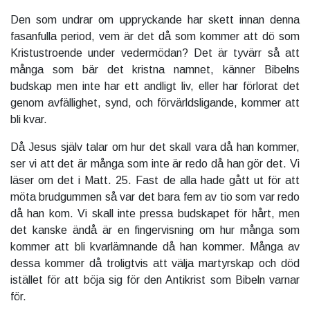
Den som undrar om uppryckande har skett innan denna
fasanfulla period, vem är det då som kommer att dö som
Kristustroende under vedermödan? Det är tyvärr så att
många som bär det kristna namnet, känner Bibelns
budskap men inte har ett andligt liv, eller har förlorat det
genom avfällighet, synd, och förvärldsligande, kommer att
bli kvar.
Då Jesus själv talar om hur det skall vara då han kommer,
ser vi att det är många som inte är redo då han gör det. Vi
läser om det i Matt. 25. Fast de alla hade gått ut för att
möta brudgummen så var det bara fem av tio som var redo
då han kom. Vi skall inte pressa budskapet för hårt, men
det kanske ändå är en fingervisning om hur många som
kommer att bli kvarlämnande då han kommer. Många av
dessa kommer då troligtvis att välja martyrskap och död
istället för att böja sig för den Antikrist som Bibeln varnar
för.