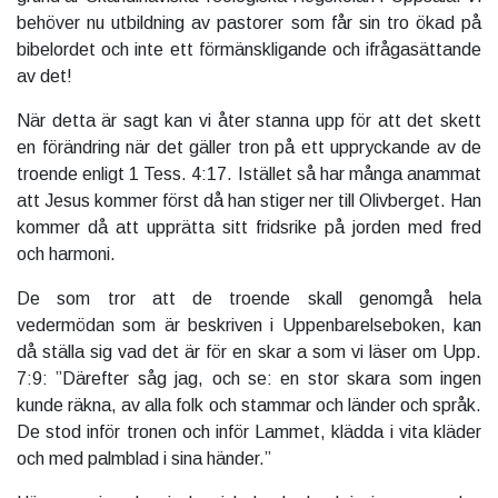
behöver nu utbildning av pastorer som får sin tro ökad på
bibelordet och inte ett förmänskligande och ifrågasättande
av det!
När detta är sagt kan vi åter stanna upp för att det skett
en förändring när det gäller tron på ett uppryckande av de
troende enligt 1 Tess. 4:17. Istället så har många anammat
att Jesus kommer först då han stiger ner till Olivberget. Han
kommer då att upprätta sitt fridsrike på jorden med fred
och harmoni.
De som tror att de troende skall genomgå hela
vedermödan som är beskriven i Uppenbarelseboken, kan
då ställa sig vad det är för en skar a som vi läser om Upp.
7:9: ”Därefter såg jag, och se: en stor skara som ingen
kunde räkna, av alla folk och stammar och länder och språk.
De stod inför tronen och inför Lammet, klädda i vita kläder
och med palmblad i sina händer.”