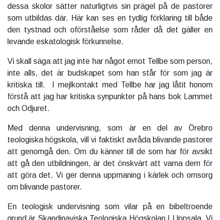
dessa skolor sätter naturligtvis sin prägel på de pastorer
som utbildas där. Här kan ses en tydlig förklaring till både
den tystnad och oförståelse som råder då det gäller en
levande eskatologisk förkunnelse.
Vi skall säga att jag inte har något emot Tellbe som person,
inte alls, det är budskapet som han står för som jag är
kritiska till. I mejlkontakt med Tellbe har jag låtit honom
förstå att jag har kritiska synpunkter på hans bok Lammet
och Odjuret.
Med denna undervisning, som är en del av Örebro
teologiska högskola, vill vi faktiskt avråda blivande pastorer
att genomgå den. Om du känner till de som har för avsikt
att gå den utbildningen, är det önskvärt att varna dem för
att göra det. Vi ger denna uppmaning i kärlek och omsorg
om blivande pastorer.
En teologisk undervisning som vilar på en bibeltroende
grund är Skandinaviska Teologiska Högskolan I Uppsala. Vi