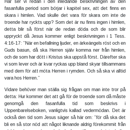
Här ser vi redan i den inledande beskrivningen av den
fasanfulla period som börjar i kapitel sex, att det finns en
skara i himlen. Vad skulle det vara för skara om inte de
troende har ryckts upp? Som det är nu finns ingen i himlen,
detta blir så först när de redan döda och de som blir
uppryckt då Jesus kommer enligt beskrivningen i 1 Tess.
4:16-17: ”När en befallning ljuder, en ärkeängels röst och en
Guds basun, då ska Herren själv komma ner från himlen,
och de som har dött i Kristus ska uppstå först. Därefter ska
vi som lever och är kvar ryckas upp bland skyar tillsammans
med dem för att möta Herren i rymden. Och så ska vi alltid
vara hos Herren.”
Vidare behöver man ställa sig frågan om man inte tror på
detta: Hur kommer det att gå för de troende som då måste
genomgå den fasanfulla tid som beskrivs i
Uppenbarelseboken, vanligtvis kallad vedermödan. Det är
också den tid som Jesus säger så här om: ”för då ska det
bli en så stor nöd att något liknande aldrig förekommit från