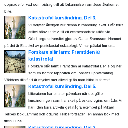
öppnade för vad som bidragit till att förkunnelsen om Jesu återkomst
blivi...
Katastrofal kursändring. Del 3.
Vi belyser återigen hur denna kursändring skett. I vår förra
artikel hänvisade vi till ett examensarbete utfört vid
Göteborgs universitet gjort av Oscar Svensson. Namnet
på det är Ett sekel av pentekostal eskatologi. Vi har påtalat hur en...
Forskare slår larm: Framtiden är
katastrofal
Forskare slår larm: Framtiden är katastrofal Den slog ner
som en bomb: rapporten om jordens uppvärmning.
Världens tillstånd är mycket mer allvarligt än man hitintills förestä...
Katastrofal kursändring. Del 5.
Litteraturen har en stor påverkan när det gäller
kursändringen som har skett på eskatologins område. Vi
har i den förra artikeln gett några exempel på Mikael
Tellbes bok Lammet och odjuret. Tellbe fortsätter i en annan bok med
titeln Tillba...
Katastrofal kursändring. Del 2.