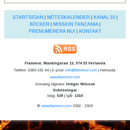
STARTSIDAN
|
MÖTESKALENDER
|
KANAL 10
|
BÖCKER
|
MISSION TANZANIA
|
PRENUMERERA NU!
|
KONTAKT
Flammor, Maskingatan 13, 574 33 Vetlanda
Telefon: 0383-161 64 | E-post:
info@flammor.com
| Hemsida:
www.flammor.com
Ansvarig utgivare:
Holger Nilsson
Sidvisningar
Idag:
529
| Igår:
1310
©
www.flammor.com
2002 - 2026