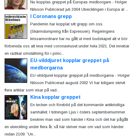
Nu kopplas greppet på Europas medborgare - Holger
Nilsson Publicerad juli 2004 Utvecklingen i Europa är ...
I Coronans grepp
Pandemin har kopplat sitt grepp om oss.
(Skärmdumpning från Expressen). Regeringens
krissamordnare har nu gått ut med budskapet att vi bör
förbereda oss att leva med coronaviruset under hela 2021. Det innebär
en radikal omställning för i princ...
EU-vilddjuret kopplar greppet på
medborgarna
EU-vilddjuret kopplar greppet på medborgarna - Holger
Nilsson Publicerad augusti 2002 Vi har tidigare skrivit
flera artiklar som visar på vad...
Kina kopplar greppet
En tecken och förebild på det kommande antikristliga
samhället. I tidningen Ljus i östers septembernummer
beskrev man vad som händer i Kina och det har pågått
en utveckling under flera år, så här skriver man om vad som händer
redan 2109: ”Un...