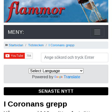
MENY:
Startsidan
Tidstecken
I Coronans grepp
Powered by
Translate
SENASTE NYTT
I Coronans grepp