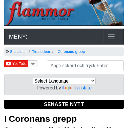
MENY:
Startsidan
Tidstecken
I Coronans grepp
Powered by
Translate
SENASTE NYTT
I Coronans grepp