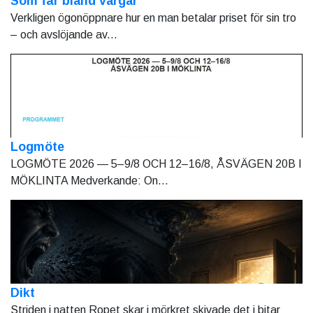
Som får bland vargar
Verkligen ögonöppnare hur en man betalar priset för sin tro
– och avslöjande av...
Logmöte
LOGMÖTE 2026 — 5–9/8 OCH 12–16/8, ÅSVÄGEN 20B I
MÖKLINTA Medverkande: On...
Dikt
Striden i natten Ropet skar i mörkret skivade det i bitar