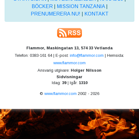
BÖCKER
|
MISSION TANZANIA
|
PRENUMERERA NU!
|
KONTAKT
Flammor, Maskingatan 13, 574 33 Vetlanda
Telefon: 0383-161 64 | E-post:
info@flammor.com
| Hemsida:
www.flammor.com
Ansvarig utgivare:
Holger Nilsson
Sidvisningar
Idag:
39
| Igår:
1310
©
www.flammor.com
2002 - 2026